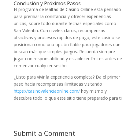
Conclusión y Próximos Pasos
El programa de lealtad de Casino Online está pensado
para premiar la constancia y ofrecer experiencias
únicas, sobre todo durante fechas especiales como
San Valentín. Con niveles claros, recompensas
atractivas y procesos rápidos de pago, este casino se
posiciona como una opción fiable para jugadores que
buscan más que simples juegos. Recuerda siempre
jugar con responsabilidad y establecer límites antes de
comenzar cualquier sesión.
¿Listo para vivir la experiencia completa? Da el primer
paso hacia recompensas ilimitadas visitando
https://casinovalenciaonline.com/
hoy mismo y
descubre todo lo que este sitio tiene preparado para ti.
Submit a Comment