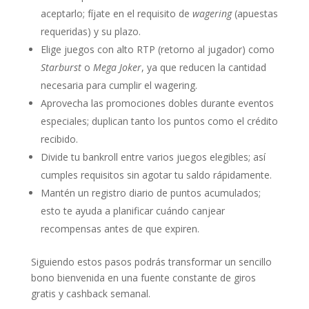
aceptarlo; fíjate en el requisito de
wagering
(apuestas
requeridas) y su plazo.
Elige juegos con alto RTP (retorno al jugador) como
Starburst
o
Mega Joker
, ya que reducen la cantidad
necesaria para cumplir el wagering.
Aprovecha las promociones dobles durante eventos
especiales; duplican tanto los puntos como el crédito
recibido.
Divide tu bankroll entre varios juegos elegibles; así
cumples requisitos sin agotar tu saldo rápidamente.
Mantén un registro diario de puntos acumulados;
esto te ayuda a planificar cuándo canjear
recompensas antes de que expiren.
Siguiendo estos pasos podrás transformar un sencillo
bono bienvenida en una fuente constante de giros
gratis y cashback semanal.