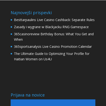
Najnovejši prispevki
Besttarpaulins Live Casino Cashback: Separate Rules
Zasady i wygrane w Blackjacku RNG Gamespace
365casinoreview Birthday Bonus: What You Get and
When
365sportsanalysis Live Casino Promotion Calendar
The Ultimate Guide to Optimizing Your Profile for
Haitian Women on Us4U
Prijava na novice