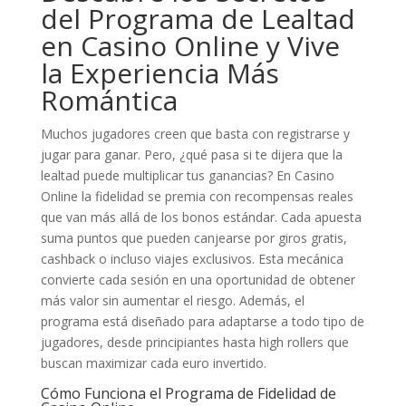
del Programa de Lealtad
en Casino Online y Vive
la Experiencia Más
Romántica
Muchos jugadores creen que basta con registrarse y
jugar para ganar. Pero, ¿qué pasa si te dijera que la
lealtad puede multiplicar tus ganancias? En Casino
Online la fidelidad se premia con recompensas reales
que van más allá de los bonos estándar. Cada apuesta
suma puntos que pueden canjearse por giros gratis,
cashback o incluso viajes exclusivos. Esta mecánica
convierte cada sesión en una oportunidad de obtener
más valor sin aumentar el riesgo. Además, el
programa está diseñado para adaptarse a todo tipo de
jugadores, desde principiantes hasta high rollers que
buscan maximizar cada euro invertido.
Cómo Funciona el Programa de Fidelidad de