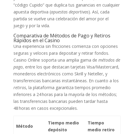
“código Cupido” que duplica tus ganancias en cualquier
apuesta deportiva (
apuestas deportivas
). Así, cada
partida se vuelve una celebración del amor por el
juego y por la vida.
Comparativa de Métodos de Pago y Retiros
Rápidos en el Casino
Una experiencia sin fricciones comienza con opciones
seguras y veloces para depositar y retirar fondos.
Casino Online soporta una amplia gama de
métodos de
pago
, entre los que destacan tarjetas Visa/Mastercard,
monederos electrónicos como Skrill y Neteller, y
transferencias bancarias instantáneas. En cuanto a los
retiros
, la plataforma garantiza tiempos promedio
inferiores a 24 horas para la mayoría de los métodos;
las transferencias bancarias pueden tardar hasta
48 horas en casos excepcionales.
Tiempo medio
Tiempo
Método
depósito
medio retiro