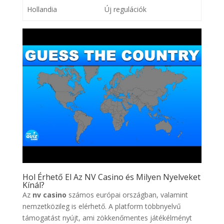
Hollandia
Új regulációk
Hol Érhető El Az NV Casino és Milyen Nyelveket
Kínál?
Az
nv casino
számos európai országban, valamint
nemzetközileg is elérhető. A platform többnyelvű
támogatást nyújt, ami zökkenőmentes játékélményt