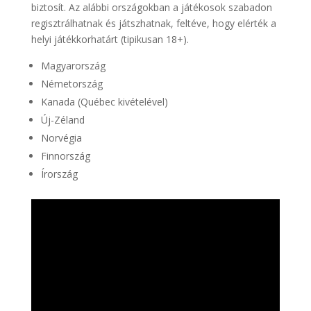
biztosít. Az alábbi országokban a játékosok szabadon
regisztrálhatnak és játszhatnak, feltéve, hogy elérték a
helyi játékkorhatárt (tipikusan 18+).
Magyarország
Németország
Kanada (Québec kivételével)
Új-Zéland
Norvégia
Finnország
Írország