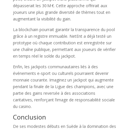
dépasserait les 30 M €. Cette approche offrirait aux
joueurs une plus grande diversité de thèmes tout en
augmentant la visibilité du gain.
La blockchain pourrait garantir la transparence du pool
grâce à un registre immuable. NetEnt a déjà testé un
prototype où chaque contribution est enregistrée sur
une chaîne publique, permettant aux joueurs de vérifier
en temps réel le solde du jackpot.
Enfin, les jackpots communautaires liés à des
événements e‑sport ou culturels pourraient devenir
monnaie courante. Imaginez un jackpot qui augmente
pendant la finale de la Ligue des champions, avec une
partie des gains reversée à des associations
caritatives, renforçant l’image de responsabilité sociale
du casino.
Conclusion
De ses modestes débuts en Suède à la domination des