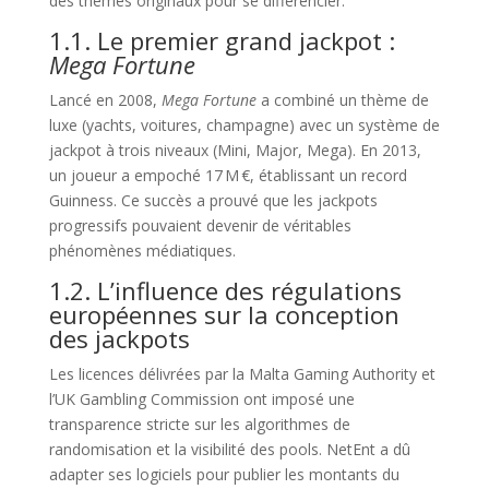
des thèmes originaux pour se différencier.
1.1. Le premier grand jackpot :
Mega Fortune
Lancé en 2008,
Mega Fortune
a combiné un thème de
luxe (yachts, voitures, champagne) avec un système de
jackpot à trois niveaux (Mini, Major, Mega). En 2013,
un joueur a empoché 17 M €, établissant un record
Guinness. Ce succès a prouvé que les jackpots
progressifs pouvaient devenir de véritables
phénomènes médiatiques.
1.2. L’influence des régulations
européennes sur la conception
des jackpots
Les licences délivrées par la Malta Gaming Authority et
l’UK Gambling Commission ont imposé une
transparence stricte sur les algorithmes de
randomisation et la visibilité des pools. NetEnt a dû
adapter ses logiciels pour publier les montants du