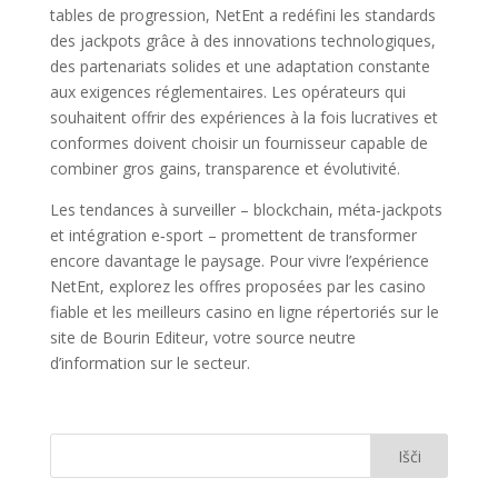
tables de progression, NetEnt a redéfini les standards
des jackpots grâce à des innovations technologiques,
des partenariats solides et une adaptation constante
aux exigences réglementaires. Les opérateurs qui
souhaitent offrir des expériences à la fois lucratives et
conformes doivent choisir un fournisseur capable de
combiner gros gains, transparence et évolutivité.
Les tendances à surveiller – blockchain, méta‑jackpots
et intégration e‑sport – promettent de transformer
encore davantage le paysage. Pour vivre l’expérience
NetEnt, explorez les offres proposées par les casino
fiable et les meilleurs casino en ligne répertoriés sur le
site de Bourin Editeur, votre source neutre
d’information sur le secteur.