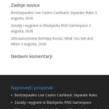
Zadnje novice
Besttarpaulins Live Casino Cashback: Separate Rules
3
avgusta, 2026
Zasady i wygrane w Blackjacku RNG Gamespace
3
avgusta, 2026
365casinoreview Birthday Bonus: What You Get and
When
3 avgusta, 2026
Nedavni komentarji
Najnovejši prispevki
Besttarpaulins Live Casino Cashback: Separate Rules
Zasady i wygrane w Blackjacku RNG Gamespace