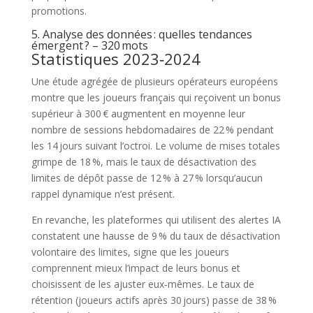
promotions.
5. Analyse des données : quelles tendances
émergent ? – 320 mots
Statistiques 2023‑2024
Une étude agrégée de plusieurs opérateurs européens
montre que les joueurs français qui reçoivent un bonus
supérieur à 300 € augmentent en moyenne leur
nombre de sessions hebdomadaires de 22 % pendant
les 14 jours suivant l’octroi. Le volume de mises totales
grimpe de 18 %, mais le taux de désactivation des
limites de dépôt passe de 12 % à 27 % lorsqu’aucun
rappel dynamique n’est présent.
En revanche, les plateformes qui utilisent des alertes IA
constatent une hausse de 9 % du taux de désactivation
volontaire des limites, signe que les joueurs
comprennent mieux l’impact de leurs bonus et
choisissent de les ajuster eux‑mêmes. Le taux de
rétention (joueurs actifs après 30 jours) passe de 38 %