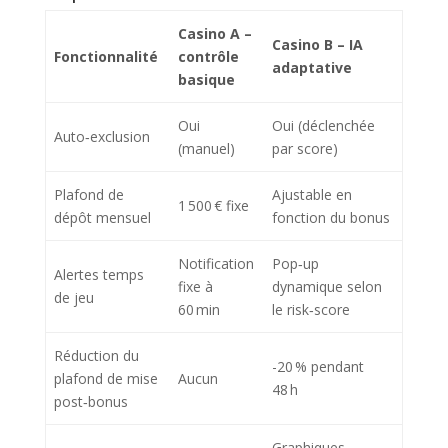
Casino A –
Casino B – IA
Fonctionnalité
contrôle
adaptative
basique
Oui
Oui (déclenchée
Auto‑exclusion
(manuel)
par score)
Plafond de
Ajustable en
1 500 € fixe
dépôt mensuel
fonction du bonus
Notification
Pop‑up
Alertes temps
fixe à
dynamique selon
de jeu
60 min
le risk‑score
Réduction du
-20 % pendant
plafond de mise
Aucun
48 h
post‑bonus
Graphiques