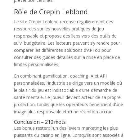
prévention certifiés.
Rôle de Crepin Leblond
Le site Crepin Leblond recense régulièrement des
ressources sur les nouvelles pratiques de jeu
responsable et propose des liens vers des outils de
suivi budgétaire. Les lecteurs peuvent s’y rendre pour
comparer les différentes solutions d’API ou pour
consulter des guides détaillés sur la mise en place de
limites personnalisées.
En combinant gamification, coaching IA et API
personnalisées, l’industrie se dirige vers un modèle où
le plaisir du jeu est indissociable d’une démarche de
santé mentale. Le joueur devient acteur de sa propre
protection, tandis que les opérateurs bénéficient d’une
image plus responsable et d’une rétention accrue.
Conclusion – 210 mots
Les bonus restent l’un des leviers marketing les plus
puissants du casino en ligne. Lorsqu’ils sont associés à