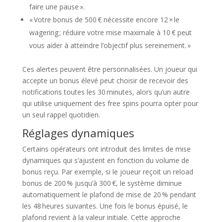
faire une pause ».
« Votre bonus de 500 € nécessite encore 12 × le
wagering ; réduire votre mise maximale à 10 € peut
vous aider à atteindre l’objectif plus sereinement. »
Ces alertes peuvent être personnalisées. Un joueur qui
accepte un bonus élevé peut choisir de recevoir des
notifications toutes les 30 minutes, alors qu’un autre
qui utilise uniquement des free spins pourra opter pour
un seul rappel quotidien.
Réglages dynamiques
Certains opérateurs ont introduit des limites de mise
dynamiques qui s’ajustent en fonction du volume de
bonus reçu. Par exemple, si le joueur reçoit un reload
bonus de 200 % jusqu’à 300 €, le système diminue
automatiquement le plafond de mise de 20 % pendant
les 48 heures suivantes. Une fois le bonus épuisé, le
plafond revient à la valeur initiale. Cette approche