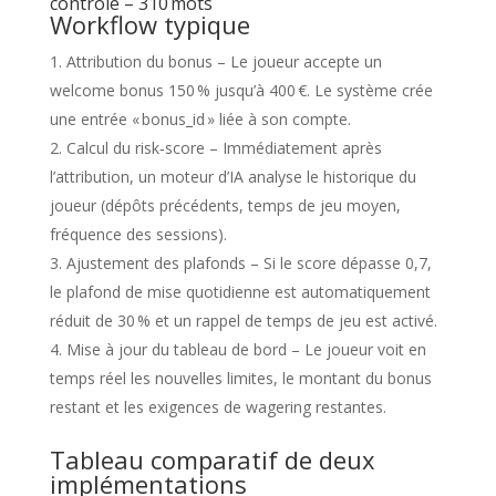
contrôle – 310 mots
Workflow typique
Attribution du bonus – Le joueur accepte un
welcome bonus 150 % jusqu’à 400 €. Le système crée
une entrée « bonus_id » liée à son compte.
Calcul du risk‑score – Immédiatement après
l’attribution, un moteur d’IA analyse le historique du
joueur (dépôts précédents, temps de jeu moyen,
fréquence des sessions).
Ajustement des plafonds – Si le score dépasse 0,7,
le plafond de mise quotidienne est automatiquement
réduit de 30 % et un rappel de temps de jeu est activé.
Mise à jour du tableau de bord – Le joueur voit en
temps réel les nouvelles limites, le montant du bonus
restant et les exigences de wagering restantes.
Tableau comparatif de deux
implémentations