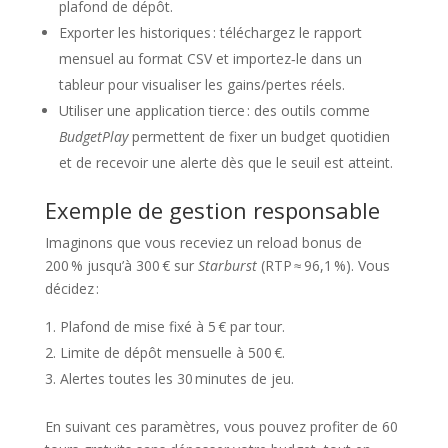
plafond de dépôt.
Exporter les historiques : téléchargez le rapport
mensuel au format CSV et importez‑le dans un
tableur pour visualiser les gains/pertes réels.
Utiliser une application tierce : des outils comme
BudgetPlay
permettent de fixer un budget quotidien
et de recevoir une alerte dès que le seuil est atteint.
Exemple de gestion responsable
Imaginons que vous receviez un reload bonus de
200 % jusqu’à 300 € sur
Starburst
(RTP ≈ 96,1 %). Vous
décidez :
Plafond de mise fixé à 5 € par tour.
Limite de dépôt mensuelle à 500 €.
Alertes toutes les 30 minutes de jeu.
En suivant ces paramètres, vous pouvez profiter de 60