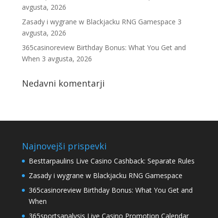
avgusta, 2026
Zasady i wygrane w Blackjacku RNG Gamespace
3
avgusta, 2026
365casinoreview Birthday Bonus: What You Get and
When
3 avgusta, 2026
Nedavni komentarji
Najnovejši prispevki
Besttarpaulins Live Casino Cashback: Separate Rules
Zasady i wygrane w Blackjacku RNG Gamespace
365casinoreview Birthday Bonus: What You Get and
When
365sportsanalysis Live Casino Promotion Calendar