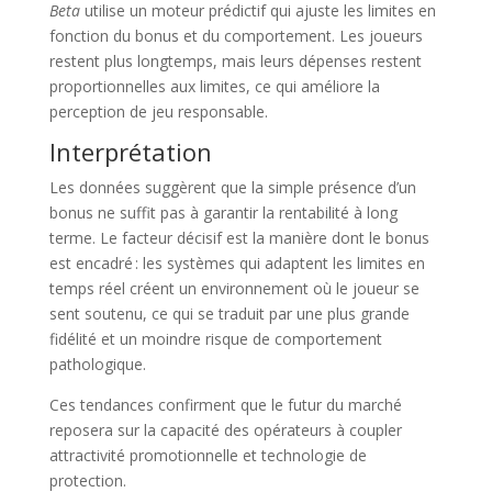
Beta
utilise un moteur prédictif qui ajuste les limites en
fonction du bonus et du comportement. Les joueurs
restent plus longtemps, mais leurs dépenses restent
proportionnelles aux limites, ce qui améliore la
perception de jeu responsable.
Interprétation
Les données suggèrent que la simple présence d’un
bonus ne suffit pas à garantir la rentabilité à long
terme. Le facteur décisif est la manière dont le bonus
est encadré : les systèmes qui adaptent les limites en
temps réel créent un environnement où le joueur se
sent soutenu, ce qui se traduit par une plus grande
fidélité et un moindre risque de comportement
pathologique.
Ces tendances confirment que le futur du marché
reposera sur la capacité des opérateurs à coupler
attractivité promotionnelle et technologie de
protection.