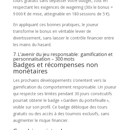
tours gratuits sans dépasser votre budget, tout en
respectant les exigences de wagering (30x le bonus =
9 000 € de mise, atteignable en 180 sessions de 5 €).
En appliquant ces bonnes pratiques, le joueur
transforme le bonus en véritable levier de
divertissement, sans laisser le contrôle financier entre
les mains du hasard.
7. L’avenir du jeu responsable : gamification et
personnalisation – 300 mots
Badges et récompenses non
monétaires
Les prochains développements s’orientent vers la
gamification du comportement responsable. Un joueur
qui respecte ses limites pendant 30 jours consécutifs
pourrait obtenir le badge « Gardien du portefeuille »,
visible sur son profil. Ce badge débloque des tours
gratuits ou des accès à des tournois exclusifs, sans
augmenter le risque financier.