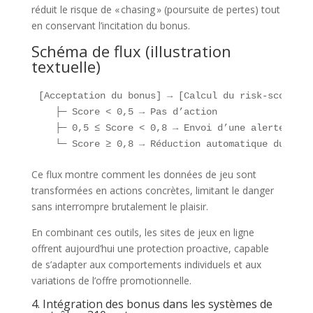
réduit le risque de « chasing » (poursuite de pertes) tout
en conservant l’incitation du bonus.
Schéma de flux (illustration
textuelle)
[Acceptation du bonus] → [Calcul du risk‑score] → 
   ├─ Score < 0,5 → Pas d’action

   ├─ 0,5 ≤ Score < 0,8 → Envoi d’une alerte

Ce flux montre comment les données de jeu sont
transformées en actions concrètes, limitant le danger
sans interrompre brutalement le plaisir.
En combinant ces outils, les sites de jeux en ligne
offrent aujourd’hui une protection proactive, capable
de s’adapter aux comportements individuels et aux
variations de l’offre promotionnelle.
4. Intégration des bonus dans les systèmes de