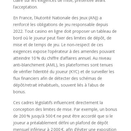
claire sur les exigences de mise, présentée avant
l’acceptation.
En France, l’Autorité Nationale des Jeux (ANJ) a
renforcé les obligations de jeu responsable depuis
2022. Tout casino en ligne doit proposer un tableau de
bord où le joueur peut fixer des limites de dépôt, de
mise et de temps de jeu. Le non‑respect de ces
exigences expose l’opérateur à des amendes pouvant
atteindre 10 % du chiffre d’affaires annuel. Au niveau
anti‑blanchiment (AML), les plateformes sont tenues
de vérifier l’identité du joueur (KYC) et de surveiller les
flux financiers afin de détecter des schémas de
dépôt/retrait inhabituels, souvent liés à l’abus de
bonus.
Ces cadres législatifs influencent directement la
conception des limites de mise. Par exemple, un bonus
de 200 % jusqu’à 500 € ne peut être accordé que si le
joueur a préalablement défini un plafond de dépôt
mensuel inférieur à 2 000 €, afin d’éviter une exposition