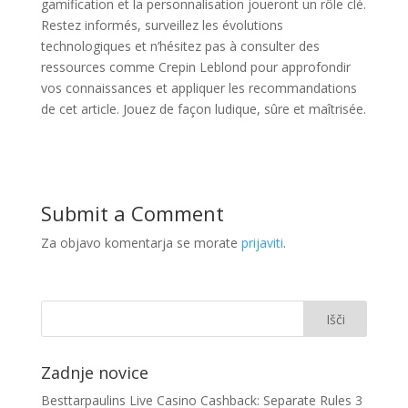
gamification et la personnalisation joueront un rôle clé.
Restez informés, surveillez les évolutions
technologiques et n’hésitez pas à consulter des
ressources comme Crepin Leblond pour approfondir
vos connaissances et appliquer les recommandations
de cet article. Jouez de façon ludique, sûre et maîtrisée.
Submit a Comment
Za objavo komentarja se morate
prijaviti
.
Zadnje novice
Besttarpaulins Live Casino Cashback: Separate Rules
3