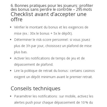
6. Bonnes pratiques pour les joueurs : profiter
des bonus sans perdre le contrôle – 295 mots
Checklist avant d’accepter une
offre
Vérifier le montant du bonus et les exigences de
mise (ex. : 30x le bonus + 5x le dépôt).
Déterminer le risk‑score personnel : si vous jouez
plus de 3 h par jour, choisissez un plafond de mise
plus bas.
Activer les notifications de temps de jeu et de
dépassement de plafond.
Lire la politique de retrait du bonus : certains casinos
exigent un dépôt minimum avant le premier retrait.
Conseils techniques
Paramétrer les notifications : sur mobile, activez les
alertes push pour chaque dépassement de 10 % du