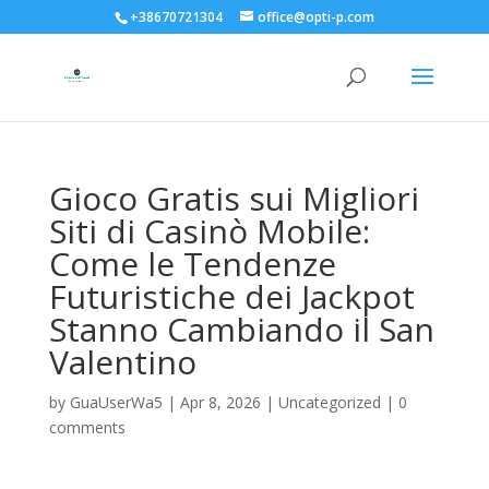
+38670721304
office@opti-p.com
Gioco Gratis sui Migliori
Siti di Casinò Mobile:
Come le Tendenze
Futuristiche dei Jackpot
Stanno Cambiando il San
Valentino
by
GuaUserWa5
|
Apr 8, 2026
|
Uncategorized
|
0
comments