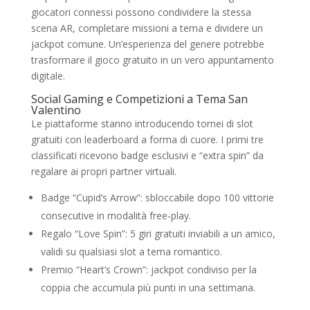
giocatori connessi possono condividere la stessa
scena AR, completare missioni a tema e dividere un
jackpot comune. Un’esperienza del genere potrebbe
trasformare il gioco gratuito in un vero appuntamento
digitale.
Social Gaming e Competizioni a Tema San
Valentino
Le piattaforme stanno introducendo tornei di slot
gratuiti con leaderboard a forma di cuore. I primi tre
classificati ricevono badge esclusivi e “extra spin” da
regalare ai propri partner virtuali.
Badge “Cupid’s Arrow”: sbloccabile dopo 100 vittorie
consecutive in modalità free‑play.
Regalo “Love Spin”: 5 giri gratuiti inviabili a un amico,
validi su qualsiasi slot a tema romantico.
Premio “Heart’s Crown”: jackpot condiviso per la
coppia che accumula più punti in una settimana.