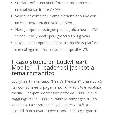
StarSpin offre una piattaforma stabile ma meno
innovativa sul fronte AR/VR.
VelvetBet combina un’ampia offerta sportiva con
un’esperienza VR di tavolo dal vivo.
NeonJackpot si distingue per la grafica neon e l’AR
“Neon Love”, ideale per i giocatori più giovani.
RoyalPulse propone un ecosistema cross‑platform
che collega mobile, console e dispositivi VR.
Il caso studio di “LuckyHeart
Mobile” – il leader dei jackpot a
tema romantico
LuckyHeart ha lanciato “Heart’s Treasure”, una slot a 5
rulli con 20 linee di pagamento, RTP 96,5 % e volatilità
media. Il jackpot progressivo parte da 2 000 € e può
raggiungere i 150 000 € durante le campagne di San
Valentino. La caratteristica più apprezzata è la
possibilità di attivare “Love Boost” con 3 giri gratuiti