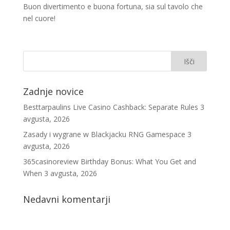
Buon divertimento e buona fortuna, sia sul tavolo che
nel cuore!
Zadnje novice
Besttarpaulins Live Casino Cashback: Separate Rules
3
avgusta, 2026
Zasady i wygrane w Blackjacku RNG Gamespace
3
avgusta, 2026
365casinoreview Birthday Bonus: What You Get and
When
3 avgusta, 2026
Nedavni komentarji