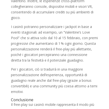
Valentino. Inoltre, le esperienze cross‑platform
collegheranno console, dispositivi mobili e visori VR,
consentendo di accumulare crediti su più ambienti di
gioco.
I casinò potranno personalizzare i jackpot in base a
eventi stagionali: ad esempio, un “Valentine’s Love
Pool” che si attiva solo dal 10 al 15 febbraio, con premi
progressivi che aumentano di 1 % ogni giorno. Questa
personalizzazione renderà il free‑play più allettante,
poiché i giocatori percepiranno una connessione
diretta tra la festività e il potenziale guadagno.
Per i giocatori, ciò si tradurrà in una maggiore
personalizzazione dell’esperienza, opportunità di
guadagno reale anche dal free‑play (grazie a bonus
convertibili) e una community più coesa attorno a temi
emotivi.
Conclusione
Il free‑play sui casinò mobile rappresenta il modo più