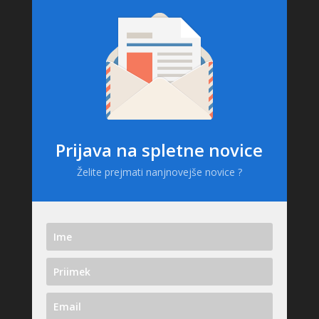
Prijava na spletne novice
Želite prejmati nanjnovejše novice ?