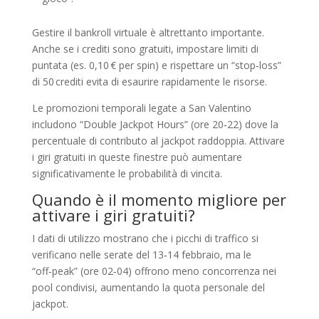
Gestire il bankroll virtuale è altrettanto importante.
Anche se i crediti sono gratuiti, impostare limiti di
puntata (es. 0,10 € per spin) e rispettare un “stop‑loss”
di 50 crediti evita di esaurire rapidamente le risorse.
Le promozioni temporali legate a San Valentino
includono “Double Jackpot Hours” (ore 20‑22) dove la
percentuale di contributo al jackpot raddoppia. Attivare
i giri gratuiti in queste finestre può aumentare
significativamente le probabilità di vincita.
Quando è il momento migliore per
attivare i giri gratuiti?
I dati di utilizzo mostrano che i picchi di traffico si
verificano nelle serate del 13‑14 febbraio, ma le
“off‑peak” (ore 02‑04) offrono meno concorrenza nei
pool condivisi, aumentando la quota personale del
jackpot.