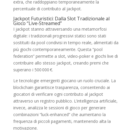
extra, che raddoppiano temporaneamente la
percentuale di contributo al jackpot.
Jackpot Futuristici: Dalla Slot Tradizionale al
Gioco “Live‑Streamed”
I jackpot stanno attraversando una metamorfosi
digitale: i tradizionali progressivi statici sono stati
sostituiti da pool condivisi in tempo reale, alimentati da
più giochi contemporaneamente. Questa “pool
federation” permette a slot, video‑poker e giochi live di
contribuire allo stesso jackpot, creando premi che
superano i 500 000 €.
Le tecnologie emergenti giocano un ruolo cruciale. La
blockchain garantisce trasparenza, consentendo ai
giocatori di verificare ogni contributo al jackpot
attraverso un registro pubblico. L’intelligenza artificiale,
invece, analizza le sessioni di gioco per generare
combinazioni “luck‑enhanced” che aumentano la
frequenza di piccoli pagamenti, mantenendo alta la
motivazione.