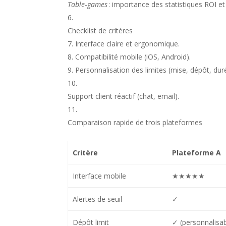
Table‑games
: importance des statistiques ROI et
Checklist de critères
Interface claire et ergonomique.
Compatibilité mobile (iOS, Android).
Personnalisation des limites (mise, dépôt, dur
Support client réactif (chat, email).
Comparaison rapide de trois plateformes
Critère
Plateforme A
Interface mobile
★★★★★
Alertes de seuil
✓
Dépôt limit
✓ (personnalisab