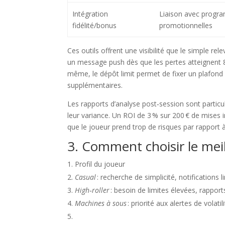
Intégration
Liaison avec progra
fidélité/bonus
promotionnelles
Ces outils offrent une visibilité que le simple re
un message push dès que les pertes atteignent 80 
même, le dépôt limit permet de fixer un plafond 
supplémentaires.
Les rapports d’analyse post‑session sont partic
leur variance. Un ROI de 3 % sur 200 € de mises 
que le joueur prend trop de risques par rapport à
3. Comment choisir le meill
Profil du joueur
Casual
: recherche de simplicité, notifications l
High‑roller
: besoin de limites élevées, rapport
Machines à sous
: priorité aux alertes de volatil