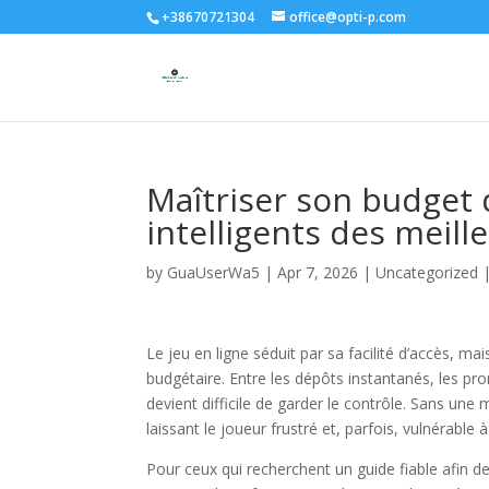
+38670721304
office@opti-p.com
Maîtriser son budget d
intelligents des meill
by
GuaUserWa5
|
Apr 7, 2026
|
Uncategorized
Le jeu en ligne séduit par sa facilité d’accès, 
budgétaire. Entre les dépôts instantanés, les pr
devient difficile de garder le contrôle. Sans un
laissant le joueur frustré et, parfois, vulnérab
Pour ceux qui recherchent un guide fiable afin 