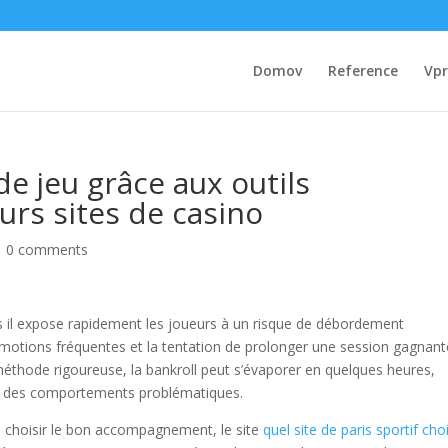
Domov
Reference
Vpr
e jeu grâce aux outils
eurs sites de casino
|
0 comments
mais il expose rapidement les joueurs à un risque de débordement
omotions fréquentes et la tentation de prolonger une session gagnante
e méthode rigoureuse, la bankroll peut s’évaporer en quelques heures,
le à des comportements problématiques.
de choisir le bon accompagnement, le site
quel site de paris sportif choi