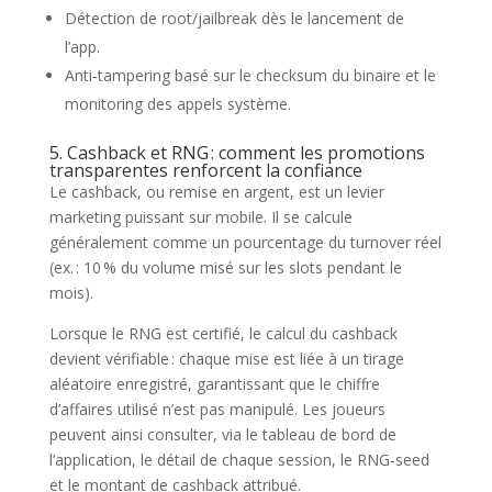
Détection de root/jailbreak dès le lancement de
l’app.
Anti‑tampering basé sur le checksum du binaire et le
monitoring des appels système.
5. Cashback et RNG : comment les promotions
transparentes renforcent la confiance
Le cashback, ou remise en argent, est un levier
marketing puissant sur mobile. Il se calcule
généralement comme un pourcentage du turnover réel
(ex. : 10 % du volume misé sur les slots pendant le
mois).
Lorsque le RNG est certifié, le calcul du cashback
devient vérifiable : chaque mise est liée à un tirage
aléatoire enregistré, garantissant que le chiffre
d’affaires utilisé n’est pas manipulé. Les joueurs
peuvent ainsi consulter, via le tableau de bord de
l’application, le détail de chaque session, le RNG‑seed
et le montant de cashback attribué.