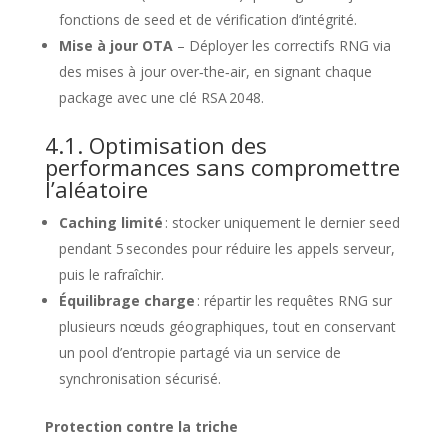
fonctions de seed et de vérification d’intégrité.
Mise à jour OTA
– Déployer les correctifs RNG via
des mises à jour over‑the‑air, en signant chaque
package avec une clé RSA 2048.
4.1. Optimisation des
performances sans compromettre
l’aléatoire
Caching limité
: stocker uniquement le dernier seed
pendant 5 secondes pour réduire les appels serveur,
puis le rafraîchir.
Équilibrage charge
: répartir les requêtes RNG sur
plusieurs nœuds géographiques, tout en conservant
un pool d’entropie partagé via un service de
synchronisation sécurisé.
Protection contre la triche