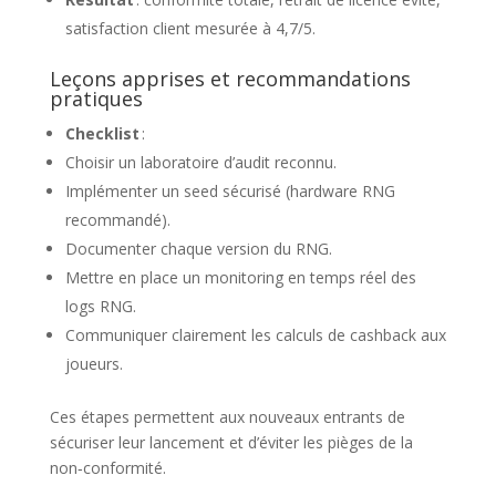
satisfaction client mesurée à 4,7/5.
Leçons apprises et recommandations
pratiques
Checklist
:
Choisir un laboratoire d’audit reconnu.
Implémenter un seed sécurisé (hardware RNG
recommandé).
Documenter chaque version du RNG.
Mettre en place un monitoring en temps réel des
logs RNG.
Communiquer clairement les calculs de cashback aux
joueurs.
Ces étapes permettent aux nouveaux entrants de
sécuriser leur lancement et d’éviter les pièges de la
non‑conformité.