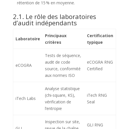
rétention de 15 % en moyenne.
2.1. Le rôle des laboratoires
d’audit indépendants
Principaux
Certification
Laboratoire
critères
typique
Tests de séquence,
audit de code
eCOGRA RNG
eCOGRA
source, conformité
Certified
aux normes ISO
Analyse statistique
(chi‑square, KS),
iTech RNG
iTech Labs
vérification de
Seal
l’entropie
Inspection sur site,
GLI RNG
GLI
revue de la chaîne