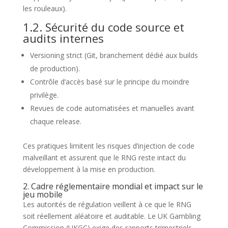
les rouleaux).
1.2. Sécurité du code source et
audits internes
Versioning strict (Git, branchement dédié aux builds
de production).
Contrôle d’accès basé sur le principe du moindre
privilège.
Revues de code automatisées et manuelles avant
chaque release.
Ces pratiques limitent les risques d’injection de code
malveillant et assurent que le RNG reste intact du
développement à la mise en production.
2. Cadre réglementaire mondial et impact sur le
jeu mobile
Les autorités de régulation veillent à ce que le RNG
soit réellement aléatoire et auditable. Le UK Gambling
Commission (UKGC) exige des rapports trimestriels