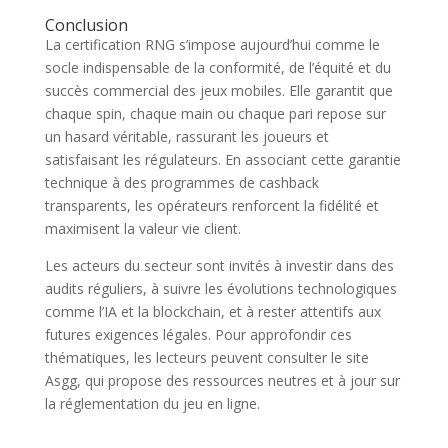
Conclusion
La certification RNG s’impose aujourd’hui comme le
socle indispensable de la conformité, de l’équité et du
succès commercial des jeux mobiles. Elle garantit que
chaque spin, chaque main ou chaque pari repose sur
un hasard véritable, rassurant les joueurs et
satisfaisant les régulateurs. En associant cette garantie
technique à des programmes de cashback
transparents, les opérateurs renforcent la fidélité et
maximisent la valeur vie client.
Les acteurs du secteur sont invités à investir dans des
audits réguliers, à suivre les évolutions technologiques
comme l’IA et la blockchain, et à rester attentifs aux
futures exigences légales. Pour approfondir ces
thématiques, les lecteurs peuvent consulter le site
Asgg, qui propose des ressources neutres et à jour sur
la réglementation du jeu en ligne.