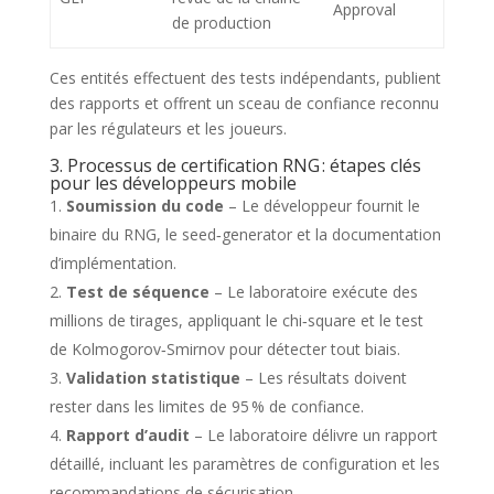
Approval
de production
Ces entités effectuent des tests indépendants, publient
des rapports et offrent un sceau de confiance reconnu
par les régulateurs et les joueurs.
3. Processus de certification RNG : étapes clés
pour les développeurs mobile
Soumission du code
– Le développeur fournit le
binaire du RNG, le seed‑generator et la documentation
d’implémentation.
Test de séquence
– Le laboratoire exécute des
millions de tirages, appliquant le chi‑square et le test
de Kolmogorov‑Smirnov pour détecter tout biais.
Validation statistique
– Les résultats doivent
rester dans les limites de 95 % de confiance.
Rapport d’audit
– Le laboratoire délivre un rapport
détaillé, incluant les paramètres de configuration et les
recommandations de sécurisation.