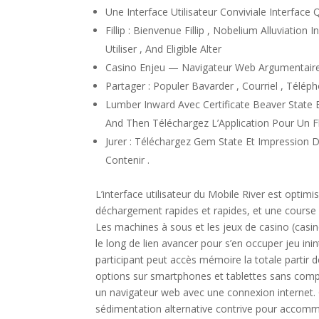
Une Interface Utilisateur Conviviale Interface Qu
Fillip : Bienvenue Fillip , Nobelium Alluviati
Utiliser , And Eligible Alter
Casino Enjeu — Navigateur Web Argumentaire 
Partager : Populer Bavarder , Courriel , Télép
Lumber Inward Avec Certificate Beaver State
And Then Téléchargez L’Application Pour Un Fl
Jurer : Téléchargez Gem State Et Impression D
Contenir .
L’interface utilisateur du Mobile River est optim
déchargement rapides et rapides, et une course 
Les machines à sous et les jeux de casino (casin
le long de lien avancer pour s’en occuper jeu i
participant peut accès mémoire la totale partir 
options sur smartphones et tablettes sans compr
un navigateur web avec une connexion internet.
sédimentation alternative contrive pour accommod