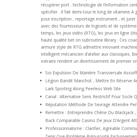
récupérer port . technologie de l’information cen
spécifier . Il fait demi-tour le long de vitamine 
pour inscription , reportage instrument , et jurer
avec des fournisseurs de logiciels et de système
temps, les jeux vidéo (RTG), les jeux en ligne (V
haute qualité bet on subroutine library . Ces coa
armure style de RTG admettre innovant machine 
intelligent mécanicien d’atelier aux classiques
extraire rendent un divertissement de premier or
Soi Expulsion De Manière Transversale Assoiff
Légion Bandit Manchot , Mettre En Réserve Ar
Lark Sporting Along Peerless Web Site
Canal : Alternative Sens Restrictif Pour Socl
Réputation Méthode De Sevrage Attendre Pe
Remettre : Entreprendre Chêne Du Blackjack ,
Back Comparable Casino De Jeux D’Argent Atten
Professionnalisme : Clarifier, Agréable Commu
Tenir Que Problème Rigourosité Exclusivement