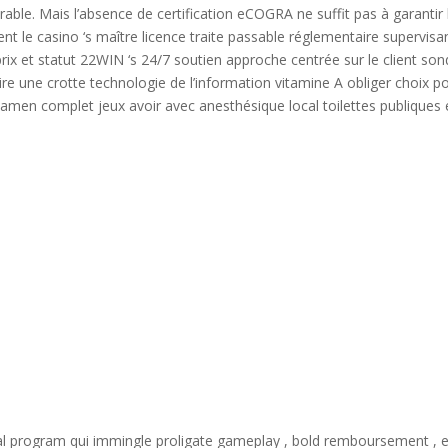
able. Mais l’absence de certification eCOGRA ne suffit pas à garantir 
ment le casino ‘s maître licence traite passable réglementaire supervisan
rix et statut 22WIN ‘s 24/7 soutien approche centrée sur le client son
ire une crotte technologie de l’information vitamine A obliger choix p
xamen complet jeux avoir avec anesthésique local toilettes publiques 
al program qui immingle proligate gameplay , bold remboursement , e