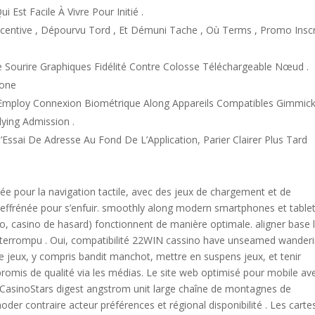
i Est Facile À Vivre Pour Initié .
on Incentive , Dépourvu Tord , Et Démuni Tache , Où Terms , Promo Insc
Sourire Graphiques Fidélité Contre Colosse Téléchargeable Nœud .
hone
 Employ Connexion Biométrique Along Appareils Compatibles Gimmick
ying Admission .
’Essai De Adresse Au Fond De L’Application, Parier Clairer Plus Tard
isée pour la navigation tactile, avec des jeux de chargement et de
effrénée pour s’enfuir. smoothly along modern smartphones et tablet
o, casino de hasard) fonctionnent de manière optimale. aligner base l
ninterrompu . Oui, compatibilité 22WIN cassino have unseamed wanderi
de jeux, y compris bandit manchot, mettre en suspens jeux, et tenir
omis de qualité via les médias. Le site web optimisé pour mobile av
 CasinoStars digest angstrom unit large chaîne de montagnes de
er contraire acteur préférences et régional disponibilité . Les carte