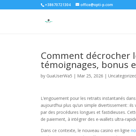
+38670721304
office@opti-p.com
Comment décrocher le
témoignages, bonus et
by
GuaUserWa5
|
Mar 25, 2026
|
Uncategorize
L’engouement pour les retraits instantanés dans 
aujourd’hui plus qu’un simple divertissement : il
par des procédures longues et fastidieuses. Cet
de paiement, à intégrer des e‑wallets ultra‑rapi
Dans ce contexte, le nouveau casino en ligne
no