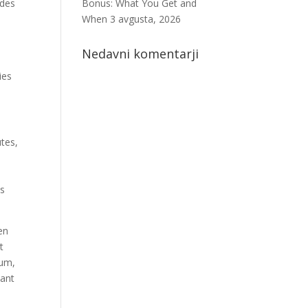
 des
Bonus: What You Get and
When
3 avgusta, 2026
Nedavni komentarji
ies
utes,
es
en
t
eum,
tant