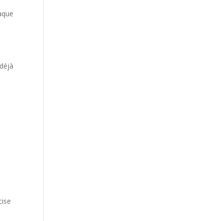
aque
 déjà
cise
e