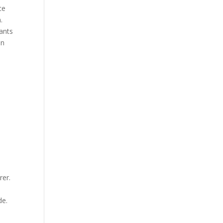
ce
.
vants
un
rer.
de.