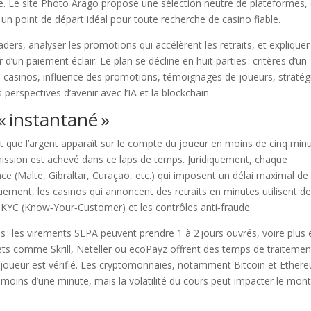
ire. Le site Photo Arago propose une sélection neutre de plateformes,
it un point de départ idéal pour toute recherche de casino fiable.
ers, analyser les promotions qui accélèrent les retraits, et expliquer
un paiement éclair. Le plan se décline en huit parties : critères d’un
de casinos, influence des promotions, témoignages de joueurs, stratég
 perspectives d’avenir avec l’IA et la blockchain.
 « instantané »
ent que l’argent apparaît sur le compte du joueur en moins de cinq min
mission est achevé dans ce laps de temps. Juridiquement, chaque
nce (Malte, Gibraltar, Curaçao, etc.) qui imposent un délai maximal de
ement, les casinos qui annoncent des retraits en minutes utilisent d
n KYC (Know‑Your‑Customer) et les contrôles anti‑fraude.
es : les virements SEPA peuvent prendre 1 à 2 jours ouvrés, voire plus 
llets comme Skrill, Neteller ou ecoPayz offrent des temps de traitemen
joueur est vérifié. Les cryptomonnaies, notamment Bitcoin et Ether
moins d’une minute, mais la volatilité du cours peut impacter le mon