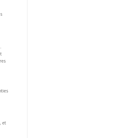
es
.
t
tres
nties
, et