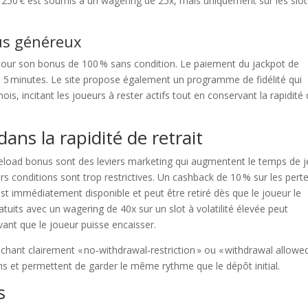
à 250 € est soumis à un wagering de 25x, mais uniquement sur les slot
lus généreux
 pour son bonus de 100 % sans condition. Le paiement du jackpot de
de 5 minutes. Le site propose également un programme de fidélité qui
 incitant les joueurs à rester actifs tout en conservant la rapidité
ans la rapidité de retrait
 reload bonus sont des leviers marketing qui augmentent le temps de j
leurs conditions sont trop restrictives. Un cashback de 10 % sur les pert
st immédiatement disponible et peut être retiré dès que le joueur le
uits avec un wagering de 40x sur un slot à volatilité élevée peut
vant que le joueur puisse encaisser.
fichant clairement « no‑withdrawal‑restriction » ou « withdrawal allowe
ions et permettent de garder le même rythme que le dépôt initial.
s