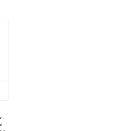
ces
nt