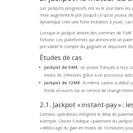
Les jackpots progressifs ont vu le jour dans l
mise augmente le pot jusqu’à ce qu’un joueur déc
dynamique crée une forte incitation à jouer, car
Lorsque le jackpot atteint des sommes de 5 M€ o
fortune. Les plateformes qui annoncent un paie
pré‑validé le compte du gagnant et disposent d’u
Études de cas
Jackpot de 5 M€
: un joueur français a reçu 
moins de 24 heures grâce à un processus aut
Jackpot de 12 M€
: le même casino a utilisé 
fonds en euros via un service de change interne
2.1. Jackpot « instant‑pay » : 
Certains opérateurs intègrent le délai de paiemen
exemple,
Casino X
indique « paiement du jackpot
« déblocage du gain en moins de 10 minutes pour 