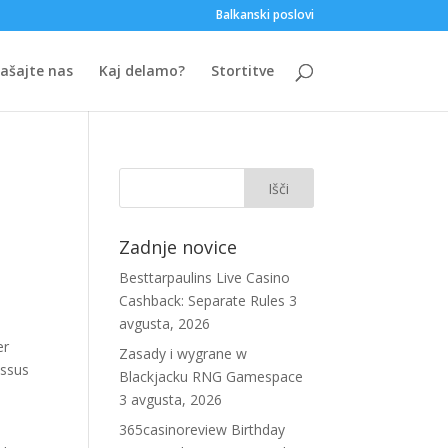
Balkanski poslovi
ašajte nas
Kaj delamo?
Stortitve
:
Zadnje novice
Besttarpaulins Live Casino
Cashback: Separate Rules
3
avgusta, 2026
er
Zasady i wygrane w
essus
Blackjacku RNG Gamespace
3 avgusta, 2026
365casinoreview Birthday