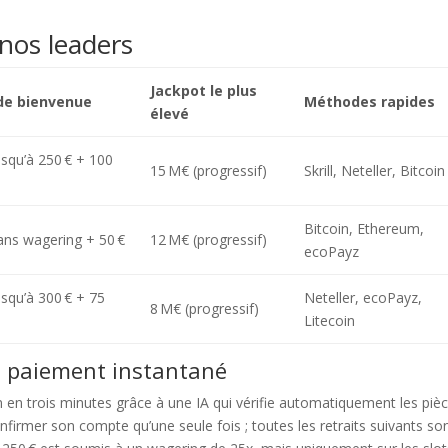
inos leaders
Jackpot le plus
de bienvenue
Méthodes rapides
élevé
squ’à 250 € + 100
15 M€ (progressif)
Skrill, Neteller, Bitcoin
Bitcoin, Ethereum,
ans wagering + 50 €
12 M€ (progressif)
ecoPayz
squ’à 300 € + 75
Neteller, ecoPayz,
8 M€ (progressif)
Litecoin
du paiement instantané
 en trois minutes grâce à une IA qui vérifie automatiquement les piè
onfirmer son compte qu’une seule fois ; toutes les retraits suivants so