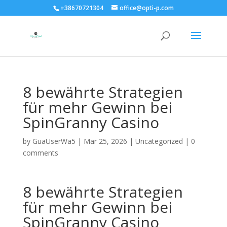
+38670721304
office@opti-p.com
8 bewährte Strategien
für mehr Gewinn bei
SpinGranny Casino
by
GuaUserWa5
|
Mar 25, 2026
|
Uncategorized
|
0
comments
8 bewährte Strategien
für mehr Gewinn bei
SpinGranny Casino