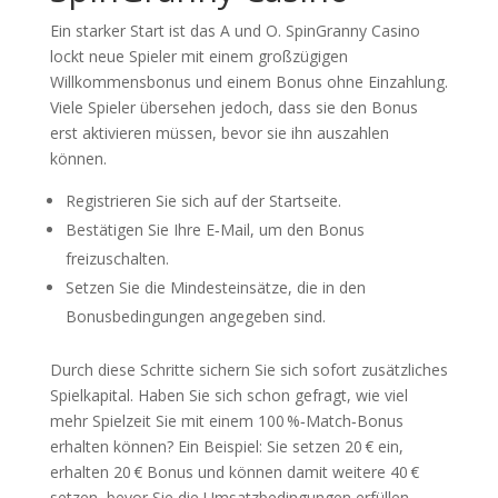
Ein starker Start ist das A und O. SpinGranny Casino
lockt neue Spieler mit einem großzügigen
Willkommensbonus und einem Bonus ohne Einzahlung.
Viele Spieler übersehen jedoch, dass sie den Bonus
erst aktivieren müssen, bevor sie ihn auszahlen
können.
Registrieren Sie sich auf der Startseite.
Bestätigen Sie Ihre E‑Mail, um den Bonus
freizuschalten.
Setzen Sie die Mindesteinsätze, die in den
Bonusbedingungen angegeben sind.
Durch diese Schritte sichern Sie sich sofort zusätzliches
Spielkapital. Haben Sie sich schon gefragt, wie viel
mehr Spielzeit Sie mit einem 100 %‑Match‑Bonus
erhalten können? Ein Beispiel: Sie setzen 20 € ein,
erhalten 20 € Bonus und können damit weitere 40 €
setzen, bevor Sie die Umsatzbedingungen erfüllen.