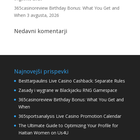
365casinoreview Birthday Bonus: What You Get and
When
3 avgusta, 2026
Nedavni komentarji
Najnovejši prispevki
Besttarpaulins Live Casino Cashback: Separate Rules
Zasady i wygrane w Blackjacku RNG Gamespace
365casinoreview Birthday Bonus: What You Get and
When
365sportsanalysis Live Casino Promotion Calendar
The Ultimate Guide to Optimizing Your Profile for
Haitian Women on Us4U