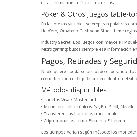
estar en una mesa física sin salir casa.
Póker & Otros juegos table‑to
En las mesas virtuales se emplean palabras co
Hold’em, Omaha o Caribbean Stud—tiene reglas e
Industry Secret: Los juegos con mayor RTP sue
Microgaming; busca siempre esa información en l
Pagos, Retiradas y Seguri
Nadie quiere quedarse atrapado esperando días 
cómo funciona el flujo financiero dentro del sitio
Métodos disponibles
• Tarjetas Visa / Mastercard
• Monederos electrónicos PayPal, Skrill, Neteller
• Transferencias bancarias tradicionales
• Criptomonedas como Bitcoin o Ethereum
Los tiempos varían según método: los monederos