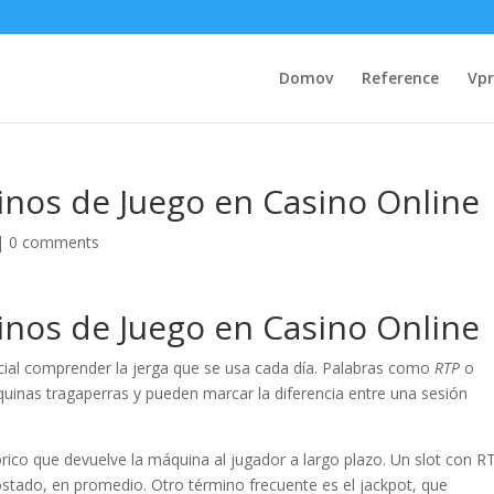
Domov
Reference
Vpr
inos de Juego en Casino Online
|
0 comments
inos de Juego en Casino Online
encial comprender la jerga que se usa cada día. Palabras como
RTP
o
uinas tragaperras y pueden marcar la diferencia entre una sesión
eórico que devuelve la máquina al jugador a largo plazo. Un slot con R
stado, en promedio. Otro término frecuente es el jackpot, que