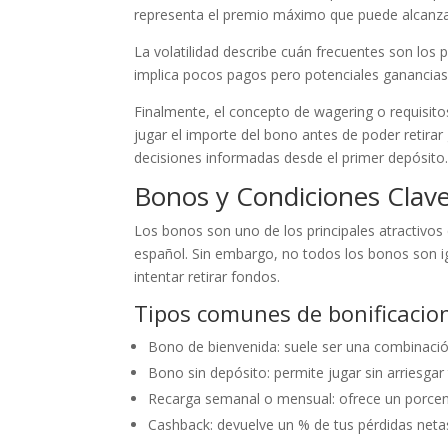
representa el premio máximo que puede alcanz
La volatilidad describe cuán frecuentes son los 
implica pocos pagos pero potenciales ganancia
Finalmente, el concepto de wagering o requisito
jugar el importe del bono antes de poder retir
decisiones informadas desde el primer depósito
Bonos y Condiciones Clav
Los bonos son uno de los principales atractivos
español. Sin embargo, no todos los bonos son i
intentar retirar fondos.
Tipos comunes de bonificacio
Bono de bienvenida: suele ser una combinación
Bono sin depósito: permite jugar sin arriesgar
Recarga semanal o mensual: ofrece un porcent
Cashback: devuelve un % de tus pérdidas neta