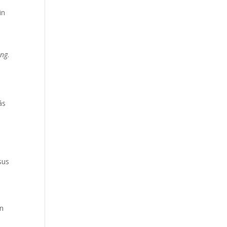
in
ing
.
ás
sus
on