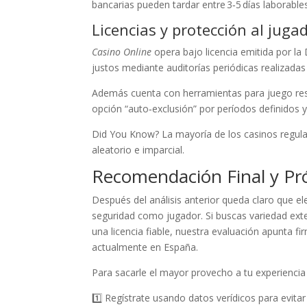
bancarias pueden tardar entre 3‑5 días laborable
Licencias y protección al juga
Casino Online
opera bajo licencia emitida por la
justos mediante auditorías periódicas realizada
Además cuenta con herramientas para juego res
opción “auto‑exclusión” por períodos definidos y
Did You Know? La mayoría de los casinos regula
aleatorio e imparcial.
Recomendación Final y Pr
Después del análisis anterior queda claro que el
seguridad como jugador.​ Si buscas variedad ext
una licencia fiable, nuestra evaluación apunta 
actualmente en España.
Para sacarle el mayor provecho a tu experiencia
1️⃣ Regístrate usando datos verídicos para evita