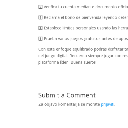
2️⃣ Verifica tu cuenta mediante documento oficial;
3️⃣ Reclama el bono de bienvenida leyendo dete
4️⃣ Establece límites personales usando las herr
5️⃣ Prueba varios juegos gratuitos antes de apos
Con este enfoque equilibrado podrás disfrutar 
del juego digital.​ Recuerda siempre jugar con re
plataforma líder.​ ¡Buena suerte!
Submit a Comment
Za objavo komentarja se morate
prijaviti
.