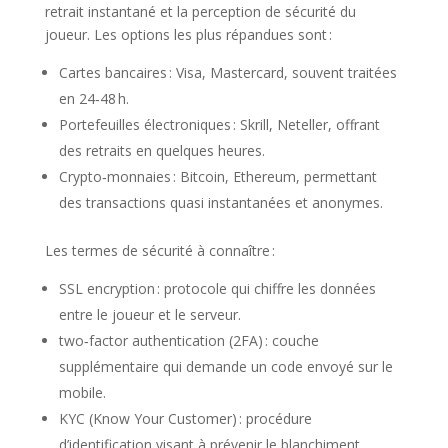
retrait instantané et la perception de sécurité du
joueur. Les options les plus répandues sont :
Cartes bancaires : Visa, Mastercard, souvent traitées
en 24‑48 h.
Portefeuilles électroniques : Skrill, Neteller, offrant
des retraits en quelques heures.
Crypto‑monnaies : Bitcoin, Ethereum, permettant
des transactions quasi instantanées et anonymes.
Les termes de sécurité à connaître :
SSL encryption : protocole qui chiffre les données
entre le joueur et le serveur.
two‑factor authentication (2FA) : couche
supplémentaire qui demande un code envoyé sur le
mobile.
KYC (Know Your Customer) : procédure
d’identification visant à prévenir le blanchiment