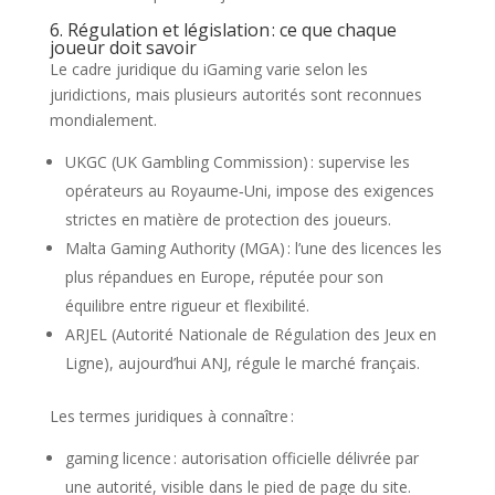
6. Régulation et législation : ce que chaque
joueur doit savoir
Le cadre juridique du iGaming varie selon les
juridictions, mais plusieurs autorités sont reconnues
mondialement.
UKGC (UK Gambling Commission) : supervise les
opérateurs au Royaume‑Uni, impose des exigences
strictes en matière de protection des joueurs.
Malta Gaming Authority (MGA) : l’une des licences les
plus répandues en Europe, réputée pour son
équilibre entre rigueur et flexibilité.
ARJEL (Autorité Nationale de Régulation des Jeux en
Ligne), aujourd’hui ANJ, régule le marché français.
Les termes juridiques à connaître :
gaming licence : autorisation officielle délivrée par
une autorité, visible dans le pied de page du site.