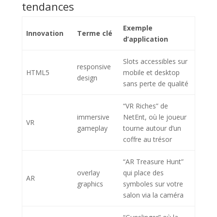
tendances
Exemple
Innovation
Terme clé
d’application
Slots accessibles sur
responsive
HTML5
mobile et desktop
design
sans perte de qualité
“VR Riches” de
immersive
NetEnt, où le joueur
VR
gameplay
tourne autour d’un
coffre au trésor
“AR Treasure Hunt”
overlay
qui place des
AR
graphics
symboles sur votre
salon via la caméra