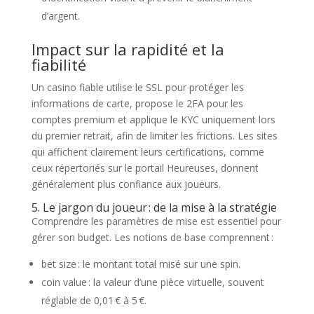
d’argent.
Impact sur la rapidité et la
fiabilité
Un casino fiable utilise le SSL pour protéger les
informations de carte, propose le 2FA pour les
comptes premium et applique le KYC uniquement lors
du premier retrait, afin de limiter les frictions. Les sites
qui affichent clairement leurs certifications, comme
ceux répertoriés sur le portail Heureuses, donnent
généralement plus confiance aux joueurs.
5. Le jargon du joueur : de la mise à la stratégie
Comprendre les paramètres de mise est essentiel pour
gérer son budget. Les notions de base comprennent :
bet size : le montant total misé sur une spin.
coin value : la valeur d’une pièce virtuelle, souvent
réglable de 0,01 € à 5 €.