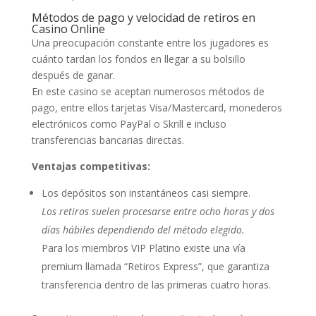
Métodos de pago y velocidad de retiros en
Casino Online
Una preocupación constante entre los jugadores es
cuánto tardan los fondos en llegar a su bolsillo
después de ganar.
En este casino se aceptan numerosos métodos de
pago, entre ellos tarjetas Visa/Mastercard, monederos
electrónicos como PayPal o Skrill e incluso
transferencias bancarias directas.
Ventajas competitivas:
Los depósitos son instantáneos casi siempre.
Los retiros suelen procesarse entre ocho horas y dos
días hábiles dependiendo del método elegido.
Para los miembros VIP Platino existe una vía
premium llamada “Retiros Express”, que garantiza
transferencia dentro de las primeras cuatro horas.