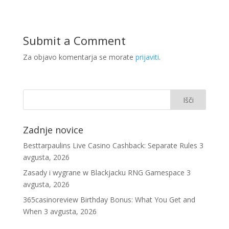
Submit a Comment
Za objavo komentarja se morate
prijaviti
.
Zadnje novice
Besttarpaulins Live Casino Cashback: Separate Rules
3
avgusta, 2026
Zasady i wygrane w Blackjacku RNG Gamespace
3
avgusta, 2026
365casinoreview Birthday Bonus: What You Get and
When
3 avgusta, 2026