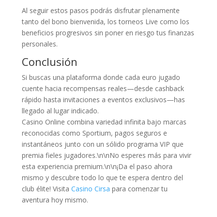
Al seguir estos pasos podrás disfrutar plenamente
tanto del bono bienvenida, los torneos Live como los
beneficios progresivos sin poner en riesgo tus finanzas
personales.
Conclusión
Si buscas una plataforma donde cada euro jugado
cuente hacia recompensas reales—desde cashback
rápido hasta invitaciones a eventos exclusivos—has
llegado al lugar indicado.
Casino Online combina variedad infinita bajo marcas
reconocidas como Sportium, pagos seguros e
instantáneos junto con un sólido programa VIP que
premia fieles jugadores.\n\nNo esperes más para vivir
esta experiencia premium.\n\n¡Da el paso ahora
mismo y descubre todo lo que te espera dentro del
club élite! Visita
Casino Cirsa
para comenzar tu
aventura hoy mismo.