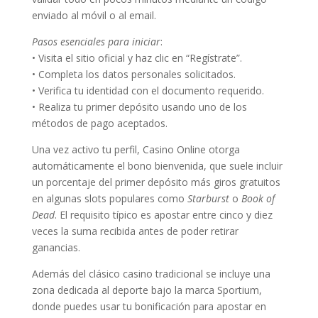
enviado al móvil o al email.
Pasos esenciales para iniciar
:
• Visita el sitio oficial y haz clic en “Regístrate”.
• Completa los datos personales solicitados.​
• Verifica tu identidad con el documento requerido.​
• Realiza tu primer depósito usando uno de los
métodos de pago aceptados.
Una vez activo tu perfil, Casino Online otorga
automáticamente el bono bienvenida, que suele incluir
un porcentaje del primer depósito más giros gratuitos
en algunas slots populares como
Starburst
o
Book of
Dead
. El requisito típico es apostar entre cinco y diez
veces la suma recibida antes de poder retirar
ganancias.
Además del clásico casino tradicional se incluye una
zona dedicada al deporte bajo la marca Sportium,
donde puedes usar tu bonificación para apostar en