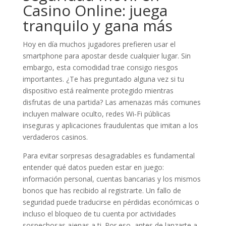
Casino Online: juega
tranquilo y gana más
Hoy en día muchos jugadores prefieren usar el
smartphone para apostar desde cualquier lugar. Sin
embargo, esta comodidad trae consigo riesgos
importantes. ¿Te has preguntado alguna vez si tu
dispositivo está realmente protegido mientras
disfrutas de una partida? Las amenazas más comunes
incluyen malware oculto, redes Wi‑Fi públicas
inseguras y aplicaciones fraudulentas que imitan a los
verdaderos casinos.
Para evitar sorpresas desagradables es fundamental
entender qué datos pueden estar en juego:
información personal, cuentas bancarias y los mismos
bonos que has recibido al registrarte. Un fallo de
seguridad puede traducirse en pérdidas económicas o
incluso el bloqueo de tu cuenta por actividades
sospechosas ajenas a ti. Por eso, antes de lanzarte a