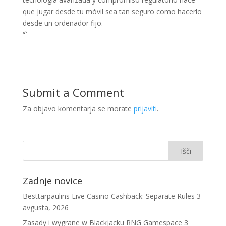
que jugar desde tu móvil sea tan seguro como hacerlo
desde un ordenador fijo.
“`
Submit a Comment
Za objavo komentarja se morate
prijaviti
.
Zadnje novice
Besttarpaulins Live Casino Cashback: Separate Rules
3
avgusta, 2026
Zasady i wygrane w Blackjacku RNG Gamespace
3