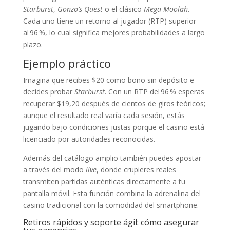
Starburst
,
Gonzo’s Quest
o el clásico
Mega Moolah
.
Cada uno tiene un retorno al jugador (RTP) superior
al 96 %, lo cual significa mejores probabilidades a largo
plazo.
Ejemplo práctico
Imagina que recibes $20 como bono sin depósito e
decides probar
Starburst
. Con un RTP del 96 % esperas
recuperar $19,20 después de cientos de giros teóricos;
aunque el resultado real varía cada sesión, estás
jugando bajo condiciones justas porque el casino está
licenciado por autoridades reconocidas.
Además del catálogo amplio también puedes apostar
a través del modo
live
, donde crupieres reales
transmiten partidas auténticas directamente a tu
pantalla móvil. Esta función combina la adrenalina del
casino tradicional con la comodidad del smartphone.
Retiros rápidos y soporte ágil: cómo asegurar