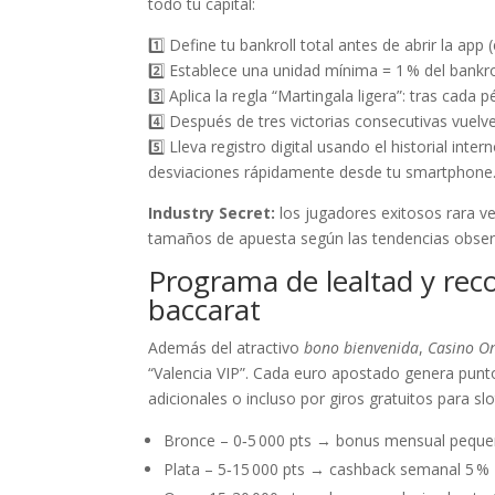
todo tu capital:
1️⃣ Define tu bankroll total antes de abrir la app
2️⃣ Establece una unidad mínima = 1 % del bankrol
3️⃣ Aplica la regla “Martingala ligera”: tras cada
4️⃣ Después de tres victorias consecutivas vuelve
5️⃣ Lleva registro digital usando el historial inte
desviaciones rápidamente desde tu smartphone
Industry Secret:
los jugadores exitosos rara v
tamaños de apuesta según las tendencias obser
Programa de lealtad y rec
baccarat
Además del atractivo
bono bienvenida
,
Casino On
“Valencia VIP”. Cada euro apostado genera punt
adicionales o incluso por giros gratuitos para 
Bronce – 0‑5 000 pts → bonus mensual pequeño
Plata – 5‑15 000 pts → cashback semanal 5 % + 