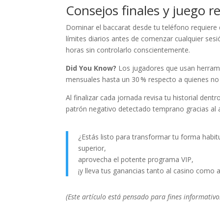
Consejos finales y juego 
Dominar el baccarat desde tu teléfono requiere d
límites diarios antes de comenzar cualquier ses
horas sin controlarlo conscientemente.
Did You Know?
Los jugadores que usan herrami
mensuales hasta un ​30 %​ respecto a quienes no
Al finalizar cada jornada revisa tu historial dent
patrón negativo detectado temprano gracias al an
¿Estás listo para transformar tu forma habi
superior,
aprovecha el potente programa VIP,
¡y lleva tus ganancias tanto al casino como 
(Este artículo está pensado para fines informativ