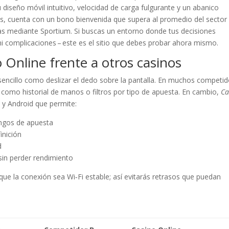
diseño móvil intuitivo, velocidad de carga fulgurante y un abanico
, cuenta con un bono bienvenida que supera al promedio del sector
vas mediante Sportium. Si buscas un entorno donde tus decisiones
ni complicaciones – este es el sitio que debes probar ahora mismo.
 Online frente a otros casinos
 sencillo como deslizar el dedo sobre la pantalla. En muchos competi
s como historial de manos o filtros por tipo de apuesta. En cambio,
Ca
 y Android que permite:
angos de apuesta
inición
d
 sin perder rendimiento
a que la conexión sea Wi‑Fi estable; así evitarás retrasos que puedan
.