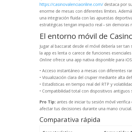
https://casinovalenciaonline.com/
destaca por su 
enorme de mesas con diferentes límites. Además
una integración fluida con las apuestas deporti
estratégicas tengan impacto real – sin demoras 
El entorno móvil de Casino
Jugar al baccarat desde el móvil debería ser tan
la app es lenta o carece de funciones esenciale
Online
ofrece una app nativa disponible para iOS
• Acceso instantáneo a mesas con diferentes r
• Visualización clara del crupier mediante alta def
• Estadísticas en tiempo real del RTP y volatilida
• Compatibilidad total con dispositivos antiguos
Pro Tip:
antes de iniciar tu sesión móvil verific
afectar tus decisiones durante una mano crucial
Comparativa rápida