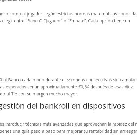
 banco como al jugador según estrictas normas matemáticas conocida
s elegir entre “Banco”, “Jugador” o “Empate”. Cada opción tiene un
10 al Banco cada mano durante diez rondas consecutivas sin cambiar
idas esperadas serían aproximadamente €0,64 después de esas diez
do al Tie con su margen mucho mayor.
gestión del bankroll en dispositivos
s introducir técnicas más avanzadas que aprovechan la rapidez del 
tienes una guía paso a paso para mejorar tu rentabilidad sin arriesga