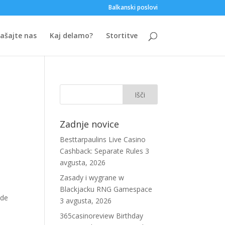
Balkanski poslovi
ašajte nas
Kaj delamo?
Stortitve
Zadnje novice
Besttarpaulins Live Casino
Cashback: Separate Rules
3
avgusta, 2026
Zasady i wygrane w
Blackjacku RNG Gamespace
sde
3 avgusta, 2026
365casinoreview Birthday