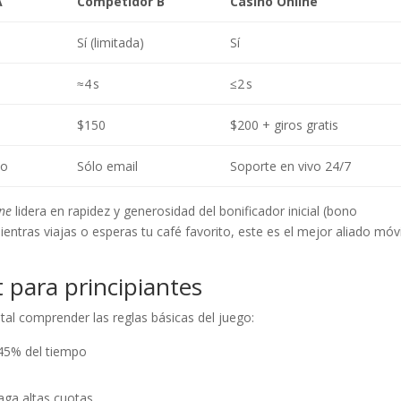
A
Competidor B
Casino Online
Sí (limitada)
Sí
≈4 s
≤2 s
$150
$200 + giros gratis
do
Sólo email
Soporte en vivo 24/7
ine
lidera en rapidez y generosidad del bonificador inicial (bono
mientras viajas o esperas tu café favorito, este es el mejor aliado móvi
 para principiantes
tal comprender las reglas básicas del juego:
45% del tiempo
paga altas cuotas