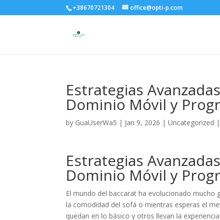
+38670721304
office@opti-p.com
Estrategias Avanzadas
Dominio Móvil y Prog
by
GuaUserWa5
|
Jan 9, 2026
|
Uncategorized
Estrategias Avanzadas
Dominio Móvil y Prog
El mundo del baccarat ha evolucionado mucho g
la comodidad del sofá o mientras esperas el met
quedan en lo básico y otros llevan la experienci