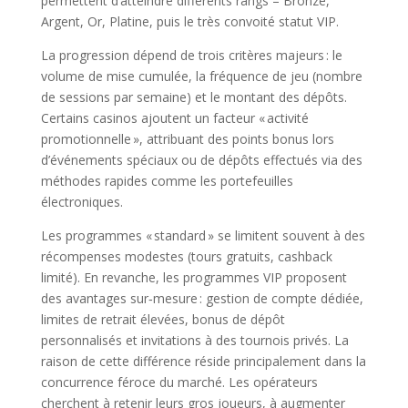
permettent d’atteindre différents rangs – Bronze,
Argent, Or, Platine, puis le très convoité statut VIP.
La progression dépend de trois critères majeurs : le
volume de mise cumulée, la fréquence de jeu (nombre
de sessions par semaine) et le montant des dépôts.
Certains casinos ajoutent un facteur « activité
promotionnelle », attribuant des points bonus lors
d’événements spéciaux ou de dépôts effectués via des
méthodes rapides comme les portefeuilles
électroniques.
Les programmes « standard » se limitent souvent à des
récompenses modestes (tours gratuits, cashback
limité). En revanche, les programmes VIP proposent
des avantages sur‑mesure : gestion de compte dédiée,
limites de retrait élevées, bonus de dépôt
personnalisés et invitations à des tournois privés. La
raison de cette différence réside principalement dans la
concurrence féroce du marché. Les opérateurs
cherchent à retenir leurs gros joueurs, à augmenter