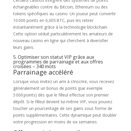
Certains casinos intègrent des systèmes de points
échangeables contre du Bitcoin, Ethereum ou des
tokens spécifiques au casino. Un joueur peut convertir
10 000 points en 0,005 BTC, puis les retirer
instantanément grâce à la technologie blockchain.
Cette option séduit particulièrement les amateurs de
nouveau casino en ligne qui cherchent à diversifier
leurs gains.
5. Optimiser son statut VIP grâce aux
programmes de parrainage et aux offres
croisées – 340 mots
Parrainage accéléré
Lorsque vous invitez un ami à s’inscrire, vous recevez
généralement un bonus de points (par exemple
5 000 points) dès que le filleul effectue son premier
dépôt. Si le filleul devient lui-même VIP, vous pouvez
toucher un pourcentage de ses gains sous forme de
points supplémentaires. Cette dynamique peut doubler
votre progression en moins de six semaines.