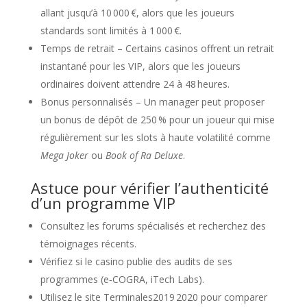
allant jusqu’à 10 000 €, alors que les joueurs
standards sont limités à 1 000 €.
Temps de retrait – Certains casinos offrent un retrait
instantané pour les VIP, alors que les joueurs
ordinaires doivent attendre 24 à 48 heures.
Bonus personnalisés – Un manager peut proposer
un bonus de dépôt de 250 % pour un joueur qui mise
régulièrement sur les slots à haute volatilité comme
Mega Joker
ou
Book of Ra Deluxe
.
Astuce pour vérifier l’authenticité
d’un programme VIP
Consultez les forums spécialisés et recherchez des
témoignages récents.
Vérifiez si le casino publie des audits de ses
programmes (e‑COGRA, iTech Labs).
Utilisez le site Terminales2019 2020 pour comparer