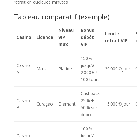
retrait en quelques minutes.
Tableau comparatif (exemple)
Niveau
Bonus
Limite
Casino
Licence
VIP
dépôt
retrait VIP
max
VIP
150 %
Casino
jusqu’à
Malta
Platine
20 000 €/jour
A
2 000 € +
100 tours
Cashback
Casino
25 % +
Curaçao
Diamant
15 000 €/jour
B
50 % sur
dépôt
100 %
Casino
jusqu’à