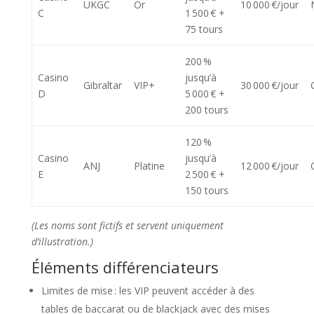
UKGC
Or
10 000 €/jour
C
1 500 € +
75 tours
200 %
Casino
jusqu’à
Gibraltar
VIP+
30 000 €/jour
D
5 000 € +
200 tours
120 %
Casino
jusqu’à
ANJ
Platine
12 000 €/jour
E
2 500 € +
150 tours
(Les noms sont fictifs et servent uniquement
d’illustration.)
Éléments différenciateurs
Limites de mise : les VIP peuvent accéder à des
tables de baccarat ou de blackjack avec des mises