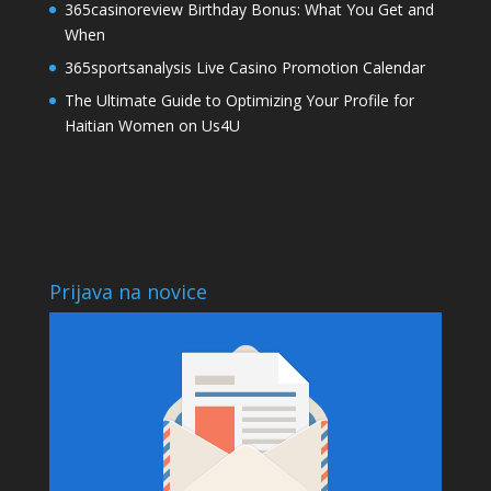
365casinoreview Birthday Bonus: What You Get and
When
365sportsanalysis Live Casino Promotion Calendar
The Ultimate Guide to Optimizing Your Profile for
Haitian Women on Us4U
Prijava na novice