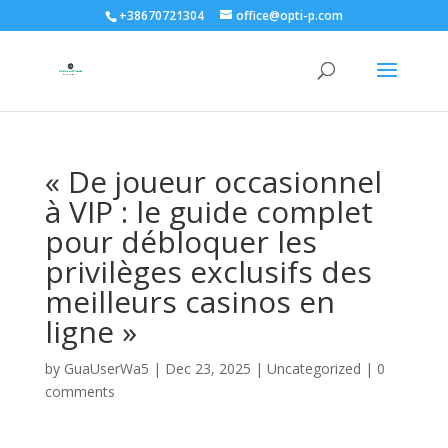
+38670721304
office@opti-p.com
« De joueur occasionnel
à VIP : le guide complet
pour débloquer les
privilèges exclusifs des
meilleurs casinos en
ligne »
by
GuaUserWa5
|
Dec 23, 2025
|
Uncategorized
|
0
comments