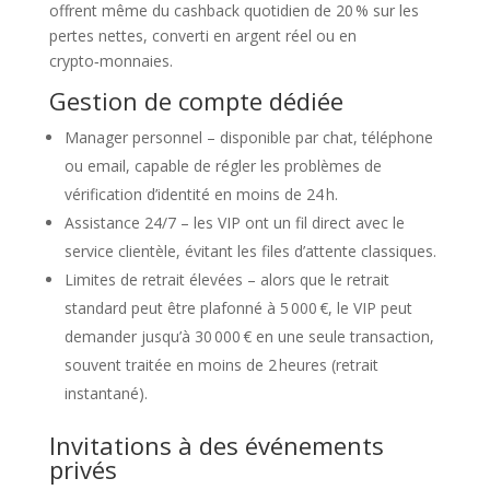
offrent même du cashback quotidien de 20 % sur les
pertes nettes, converti en argent réel ou en
crypto‑monnaies.
Gestion de compte dédiée
Manager personnel – disponible par chat, téléphone
ou email, capable de régler les problèmes de
vérification d’identité en moins de 24 h.
Assistance 24/7 – les VIP ont un fil direct avec le
service clientèle, évitant les files d’attente classiques.
Limites de retrait élevées – alors que le retrait
standard peut être plafonné à 5 000 €, le VIP peut
demander jusqu’à 30 000 € en une seule transaction,
souvent traitée en moins de 2 heures (retrait
instantané).
Invitations à des événements
privés