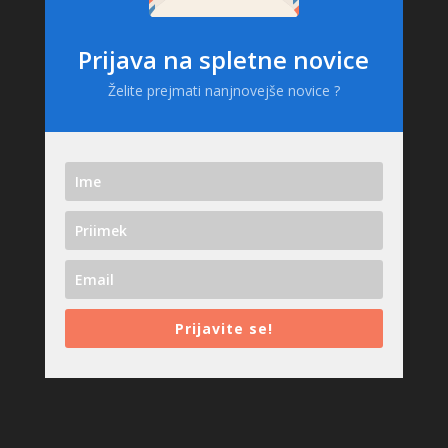
Prijava na spletne novice
Želite prejmati nanjnovejše novice ?
Prijavite se!