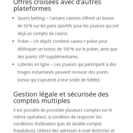
Offres croisées avec d’autres
plateformes
Sports betting – Certains casinos offrent un bonus
de 50 % sur les paris sportifs pour les joueurs qui ont
déjà un compte de casino.
Poker – Un dépôt combiné casino + poker peut
débloquer un bonus de 100 % sur le poker, ainsi que
des points VIP supplémentaires.
Loteries en ligne – Les joueurs qui participent à des
tirages instantanés peuvent recevoir des points
bonus qui s’ajoutent à leur solde de fidélité.
Gestion légale et sécurisée des
comptes multiples
Il est possible de posséder plusieurs comptes sur le
même opérateur, à condition de respecter les
conditions d’utilisation (pas de double‑compte
frauduleux). Utilisez des adresses e‑mail distinctes et