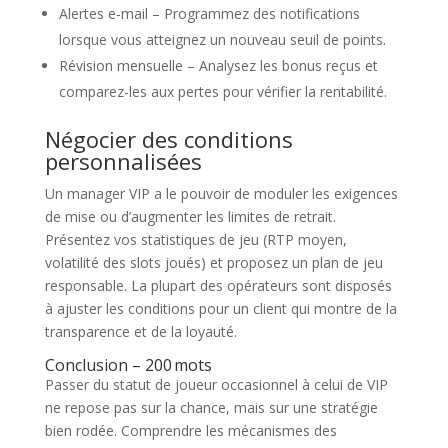
Alertes e‑mail – Programmez des notifications
lorsque vous atteignez un nouveau seuil de points.
Révision mensuelle – Analysez les bonus reçus et
comparez-les aux pertes pour vérifier la rentabilité.
Négocier des conditions
personnalisées
Un manager VIP a le pouvoir de moduler les exigences
de mise ou d’augmenter les limites de retrait.
Présentez vos statistiques de jeu (RTP moyen,
volatilité des slots joués) et proposez un plan de jeu
responsable. La plupart des opérateurs sont disposés
à ajuster les conditions pour un client qui montre de la
transparence et de la loyauté.
Conclusion – 200 mots
Passer du statut de joueur occasionnel à celui de VIP
ne repose pas sur la chance, mais sur une stratégie
bien rodée. Comprendre les mécanismes des