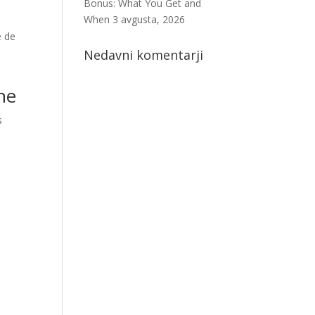
Bonus: What You Get and
When
3 avgusta, 2026
e de
Nedavni komentarji
ne
s