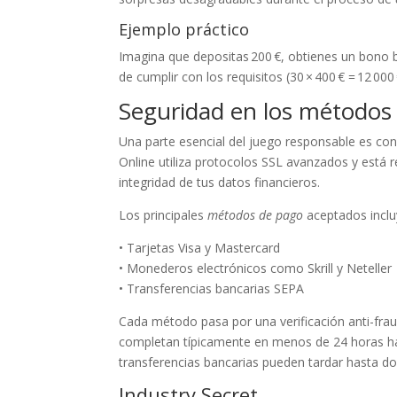
Ejemplo práctico
Imagina que depositas 200 €, obtienes un bono b
de cumplir con los requisitos (30 × 400 € = 12 000
Seguridad en los métodos
Una parte esencial del juego responsable es con
Online utiliza protocolos SSL avanzados y está 
integridad de tus datos financieros.
Los principales
métodos de pago
aceptados inclu
• Tarjetas Visa y Mastercard
• Monederos electrónicos como Skrill y Neteller
• Transferencias bancarias SEPA
Cada método pasa por una verificación anti-frau
completan típicamente en menos de 24 horas háb
transferencias bancarias pueden tardar hasta d
Industry Secret