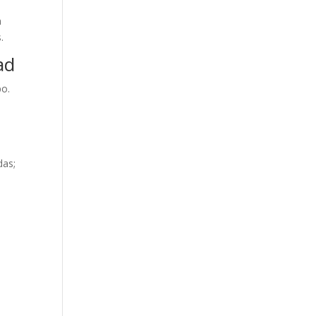
n
.
ad
po.
das;