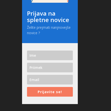
Prijava na
spletne novice
Želite prejmati nanjnovejše
novice ?
Prijavite se!