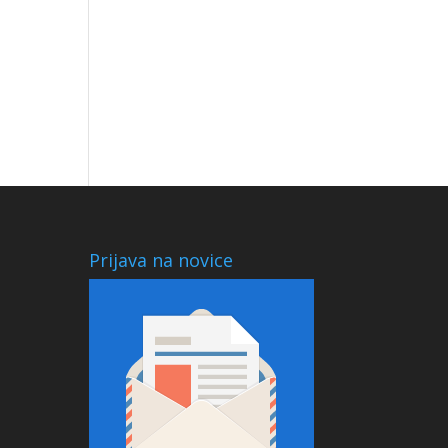
Prijava na novice