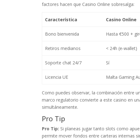
factores hacen que Casino Online sobresalga:
Característica
Casino Online
Bono bienvenida
Hasta €500 + gir
Retiros medianos
< 24h (e‑wallet)
Soporte chat 24/7
Sí
Licencia UE
Malta Gaming Au
Como puedes observar, la combinación entre un
marco regulatorio convierte a este casino en un
simultáneamente.
Pro Tip
Pro Tip:
Si planeas jugar tanto slots como apues
permite mover fondos entre carteras internas si