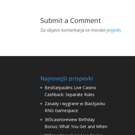
Submit a Comment
Za objavo komentarja se morate
prijaviti
.
Najnovejši prispevki
Besttarpaulins Live Casino
Cashback: Separate Rules
Zasady i wygrane w Blackjacku
RNG Gamespace
365casinoreview Birthday
Bonus: What You Get and When