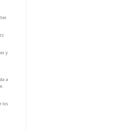
etas
ez
as y
uda a
e.
r los