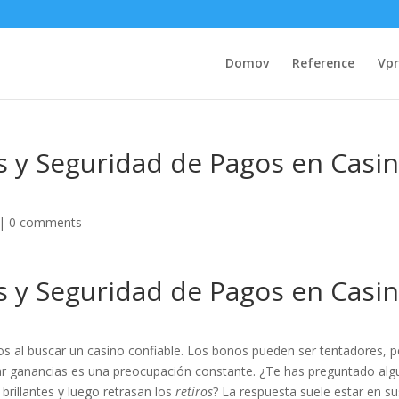
Domov
Reference
Vpr
s y Seguridad de Pagos en Casi
|
0 comments
s y Seguridad de Pagos en Casi
 al buscar un casino confiable. Los bonos pueden ser tentadores, p
rar ganancias es una preocupación constante. ¿Te has preguntado al
brillantes y luego retrasan los
retiros
? La respuesta suele estar en su