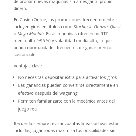
de probar nuevas máquinas sin arriesgar tu propio
dinero.
En Casino Online, las promociones frecuentemente
incluyen giros en títulos como
Starburst
,
Gonzo’s Quest
o
Mega Moolah
. Estas máquinas ofrecen un RTP
medio‑alto (≈96 %) y volatilidad media‑alta, lo que
brinda oportunidades frecuentes de ganar premios
sustanciales.
Ventajas clave
No necesitas depositar extra para activar los giros
Las ganancias pueden convertirse directamente en
efectivo después del wagering
Permiten familiarizarte con la mecánica antes del
juego real
Recuerda siempre revisar cuántas líneas activas están
incluidas; jugar todas maximiza tus posibilidades sin