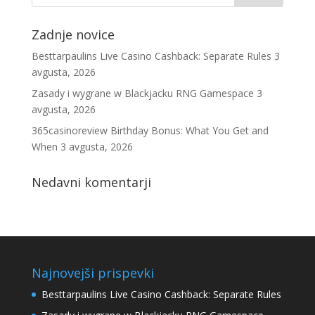
Zadnje novice
Besttarpaulins Live Casino Cashback: Separate Rules
3
avgusta, 2026
Zasady i wygrane w Blackjacku RNG Gamespace
3
avgusta, 2026
365casinoreview Birthday Bonus: What You Get and
When
3 avgusta, 2026
Nedavni komentarji
Najnovejši prispevki
Besttarpaulins Live Casino Cashback: Separate Rules