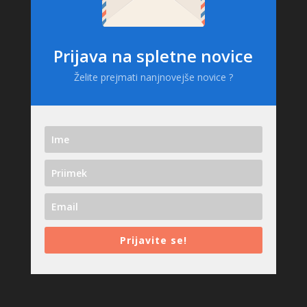
Prijava na spletne novice
Želite prejmati nanjnovejše novice ?
Prijavite se!