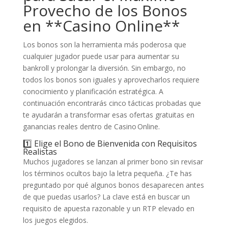
Provecho de los Bonos
en **Casino Online**
Los bonos son la herramienta más poderosa que
cualquier jugador puede usar para aumentar su
bankroll y prolongar la diversión. Sin embargo, no
todos los bonos son iguales y aprovecharlos requiere
conocimiento y planificación estratégica. A
continuación encontrarás cinco tácticas probadas que
te ayudarán a transformar esas ofertas gratuitas en
ganancias reales dentro de Casino Online.
1️⃣ Elige el Bono de Bienvenida con Requisitos
Realistas
Muchos jugadores se lanzan al primer bono sin revisar
los términos ocultos bajo la letra pequeña. ¿Te has
preguntado por qué algunos bonos desaparecen antes
de que puedas usarlos? La clave está en buscar un
requisito de apuesta razonable y un RTP elevado en
los juegos elegidos.