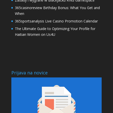
Zasady i wygrane w Blackjacku RNG Gamespace
365casinoreview Birthday Bonus: What You Get and
When
365sportsanalysis Live Casino Promotion Calendar
The Ultimate Guide to Optimizing Your Profile for
Haitian Women on Us4U
Prijava na novice