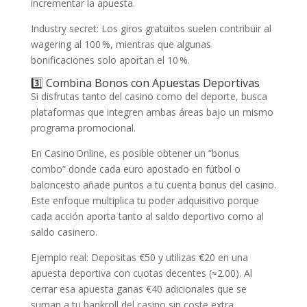
incrementar la apuesta.
Industry secret: Los giros gratuitos suelen contribuir al
wagering al 100 %, mientras que algunas
bonificaciones solo aportan el 10 %.
3️⃣ Combina Bonos con Apuestas Deportivas
Si disfrutas tanto del casino como del deporte, busca
plataformas que integren ambas áreas bajo un mismo
programa promocional.
En Casino Online, es posible obtener un “bonus
combo” donde cada euro apostado en fútbol o
baloncesto añade puntos a tu cuenta bonus del casino.
Este enfoque multiplica tu poder adquisitivo porque
cada acción aporta tanto al saldo deportivo como al
saldo casinero.
Ejemplo real: Depositas €50 y utilizas €20 en una
apuesta deportiva con cuotas decentes (≈2.00). Al
cerrar esa apuesta ganas €40 adicionales que se
suman a tu bankroll del casino sin coste extra.