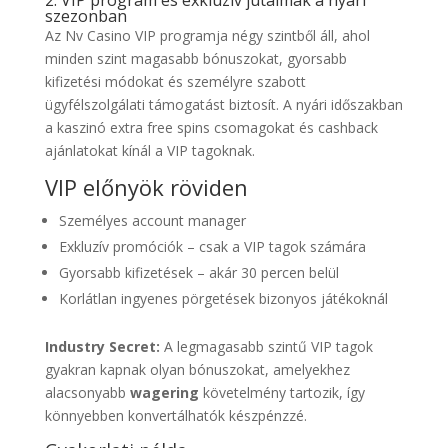
2. VIP program és exkluzív jutalmak a nyári
szezonban
Az Nv Casino VIP programja négy szintből áll, ahol
minden szint magasabb bónuszokat, gyorsabb
kifizetési módokat és személyre szabott
ügyfélszolgálati támogatást biztosít. A nyári időszakban
a kaszinó extra free spins csomagokat és cashback
ajánlatokat kínál a VIP tagoknak.
VIP előnyök röviden
Személyes account manager
Exkluzív promóciók – csak a VIP tagok számára
Gyorsabb kifizetések – akár 30 percen belül
Korlátlan ingyenes pörgetések bizonyos játékoknál
Industry Secret:
A legmagasabb szintű VIP tagok
gyakran kapnak olyan bónuszokat, amelyekhez
alacsonyabb
wagering
követelmény tartozik, így
könnyebben konvertálhatók készpénzzé.