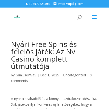
+38670721304
office@opti-p.com
Nyári Free Spins és
felelős játék: Az Nv
Casino komplett
útmutatója
by
GuaUserWa5
|
Dec 1, 2025
|
Uncategorized
|
0
comments
A nyár a szabadidő és a könnyed szórakozás időszaka.
Sok játékos ilyenkor keres új lehetőségeket, hogy a