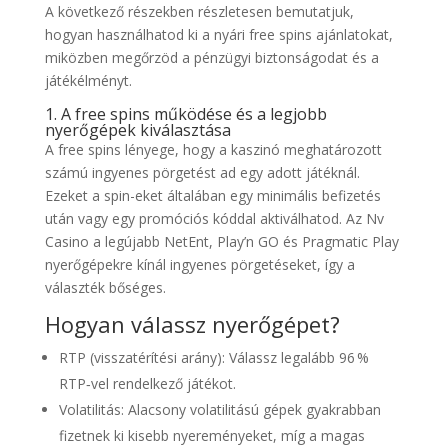
A következő részekben részletesen bemutatjuk,
hogyan használhatod ki a nyári free spins ajánlatokat,
miközben megőrzöd a pénzügyi biztonságodat és a
játékélményt.
1. A free spins működése és a legjobb
nyerőgépek kiválasztása
A free spins lényege, hogy a kaszinó meghatározott
számú ingyenes pörgetést ad egy adott játéknál.
Ezeket a spin-eket általában egy minimális befizetés
után vagy egy promóciós kóddal aktiválhatod. Az Nv
Casino a legújabb NetEnt, Play’n GO és Pragmatic Play
nyerőgépekre kínál ingyenes pörgetéseket, így a
választék bőséges.
Hogyan válassz nyerőgépet?
RTP (visszatérítési arány): Válassz legalább 96 %
RTP‑vel rendelkező játékot.
Volatilitás: Alacsony volatilitású gépek gyakrabban
fizetnek ki kisebb nyereményeket, míg a magas