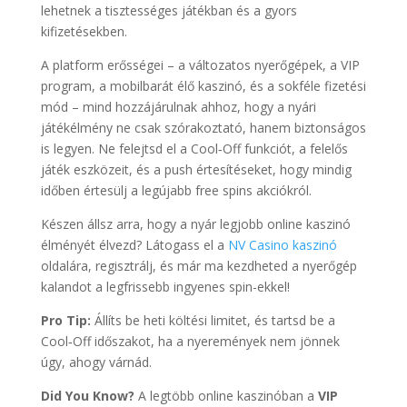
lehetnek a tisztességes játékban és a gyors
kifizetésekben.
A platform erősségei – a változatos nyerőgépek, a VIP
program, a mobilbarát élő kaszinó, és a sokféle fizetési
mód – mind hozzájárulnak ahhoz, hogy a nyári
játékélmény ne csak szórakoztató, hanem biztonságos
is legyen. Ne felejtsd el a Cool‑Off funkciót, a felelős
játék eszközeit, és a push értesítéseket, hogy mindig
időben értesülj a legújabb free spins akciókról.
Készen állsz arra, hogy a nyár legjobb online kaszinó
élményét élvezd? Látogass el a
NV Casino kaszinó
oldalára, regisztrálj, és már ma kezdheted a nyerőgép
kalandot a legfrissebb ingyenes spin-ekkel!
Pro Tip:
Állíts be heti költési limitet, és tartsd be a
Cool‑Off időszakot, ha a nyeremények nem jönnek
úgy, ahogy várnád.
Did You Know?
A legtöbb online kaszinóban a
VIP