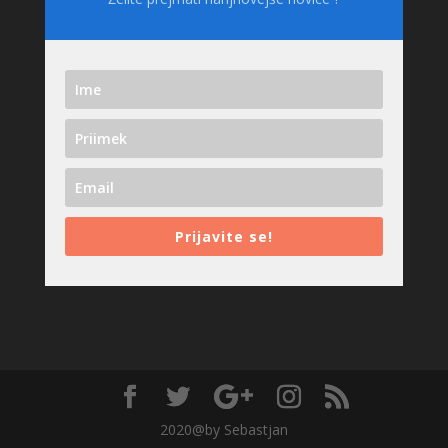
Prijavite se!
2020@by Sebastjan