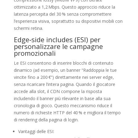
ottimizzato a 1,2 Mbps. Questo approccio riduce la
latenza percepita del 30 % senza compromettere
l’esperienza visiva, soprattutto su dispositivi mobili con
schermi retina.
Edge‑side includes (ESI) per
personalizzare le campagne
promozionali
Le ESI consentono di inserire blocchi di contenuto
dinamico (ad esempio, un banner “Raddoppia le tue
vincite fino a 200 €”) direttamente nei server edge,
senza ricaricare l’intera pagina. Quando il giocatore
accede alla slot, il CDN compone la risposta
includendo il banner più rilevante in base alla sua
cronologia di gioco. Questo meccanismo riduce il
numero di richieste HTTP del 40 % e migliora il tempo
di rendering della pagina di login.
Vantaggi delle ESI: