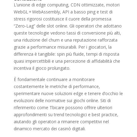
L’unione di edge computing, CDN ottimizzate, motori
WebGL + WebAssembly, API a basso ping e test di
stress rigorosi costituisce il cuore della promessa
“Zero‑Lag” delle slot online. Gli operatori che adottano
queste tecnologie vedono tassi di conversione più alti,
una riduzione del churn e una reputazione rafforzata
grazie a performance misurabili. Per i giocatori, la
differenza è tangibile: spin più fluide, tempi di risposta
quasi impercettibili e una percezione di affidabilità che
incentiva il gioco prolungato.
È fondamentale continuare a monitorare
costantemente le metriche di performance,
sperimentare nuove soluzioni edge e tenere d’occhio le
evoluzioni delle normative sui giochi online. Siti di
riferimento come Tbicare possono offrire ulteriori
approfondimenti su trend tecnologici e best practice,
aiutando gli operatori a rimanere competitivi nel
dinamico mercato dei casinò digitali.