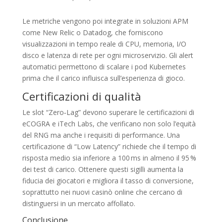
Le metriche vengono poi integrate in soluzioni APM
come New Relic o Datadog, che forniscono
visualizzazioni in tempo reale di CPU, memoria, I/O
disco e latenza di rete per ogni microservizio. Gli alert
automatici permettono di scalare i pod Kubernetes
prima che il carico influisca sull’esperienza di gioco.
Certificazioni di qualità
Le slot “Zero‑Lag” devono superare le certificazioni di
eCOGRA e iTech Labs, che verificano non solo l’equità
del RNG ma anche i requisiti di performance. Una
certificazione di “Low Latency” richiede che il tempo di
risposta medio sia inferiore a 100 ms in almeno il 95 %
dei test di carico. Ottenere questi sigilli aumenta la
fiducia dei giocatori e migliora il tasso di conversione,
soprattutto nei nuovi casinò online che cercano di
distinguersi in un mercato affollato.
Conclusione