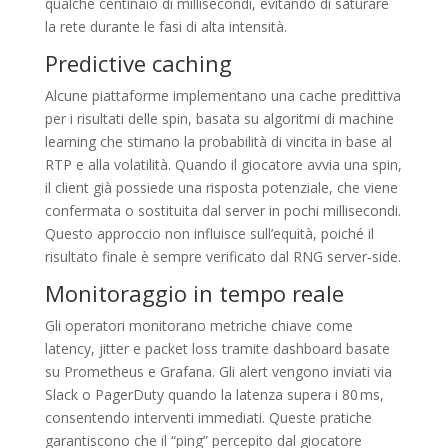
qualche centinaio di millisecondi, evitando di saturare
la rete durante le fasi di alta intensità.
Predictive caching
Alcune piattaforme implementano una cache predittiva
per i risultati delle spin, basata su algoritmi di machine
learning che stimano la probabilità di vincita in base al
RTP e alla volatilità. Quando il giocatore avvia una spin,
il client già possiede una risposta potenziale, che viene
confermata o sostituita dal server in pochi millisecondi.
Questo approccio non influisce sull’equità, poiché il
risultato finale è sempre verificato dal RNG server‑side.
Monitoraggio in tempo reale
Gli operatori monitorano metriche chiave come
latency, jitter e packet loss tramite dashboard basate
su Prometheus e Grafana. Gli alert vengono inviati via
Slack o PagerDuty quando la latenza supera i 80 ms,
consentendo interventi immediati. Queste pratiche
garantiscono che il “ping” percepito dal giocatore