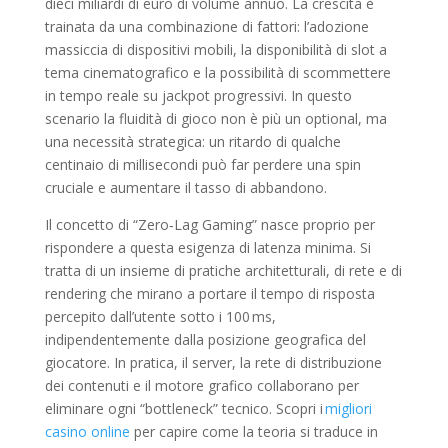
dieci miliardi di euro di volume annuo. La crescita è
trainata da una combinazione di fattori: l’adozione
massiccia di dispositivi mobili, la disponibilità di slot a
tema cinematografico e la possibilità di scommettere
in tempo reale su jackpot progressivi. In questo
scenario la fluidità di gioco non è più un optional, ma
una necessità strategica: un ritardo di qualche
centinaio di millisecondi può far perdere una spin
cruciale e aumentare il tasso di abbandono.
Il concetto di “Zero‑Lag Gaming” nasce proprio per
rispondere a questa esigenza di latenza minima. Si
tratta di un insieme di pratiche architetturali, di rete e di
rendering che mirano a portare il tempo di risposta
percepito dall’utente sotto i 100 ms,
indipendentemente dalla posizione geografica del
giocatore. In pratica, il server, la rete di distribuzione
dei contenuti e il motore grafico collaborano per
eliminare ogni “bottleneck” tecnico. Scopri i
migliori
casino online
per capire come la teoria si traduce in