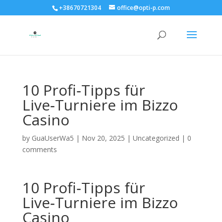
+38670721304
office@opti-p.com
10 Profi‑Tipps für
Live‑Turniere im Bizzo
Casino
by
GuaUserWa5
|
Nov 20, 2025
|
Uncategorized
|
0
comments
10 Profi‑Tipps für
Live‑Turniere im Bizzo
Casino