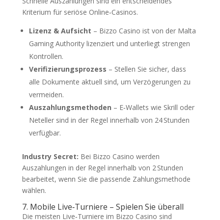
Schnelle Auszahlungen sind ein entscheidendes
Kriterium für seriöse Online‑Casinos.
Lizenz & Aufsicht
– Bizzo Casino ist von der Malta
Gaming Authority lizenziert und unterliegt strengen
Kontrollen.
Verifizierungsprozess
– Stellen Sie sicher, dass
alle Dokumente aktuell sind, um Verzögerungen zu
vermeiden.
Auszahlungsmethoden
– E‑Wallets wie Skrill oder
Neteller sind in der Regel innerhalb von 24 Stunden
verfügbar.
Industry Secret:
Bei Bizzo Casino werden
Auszahlungen in der Regel innerhalb von 2 Stunden
bearbeitet, wenn Sie die passende Zahlungsmethode
wählen.
7. Mobile Live‑Turniere – Spielen Sie überall
Die meisten Live‑Turniere im Bizzo Casino sind