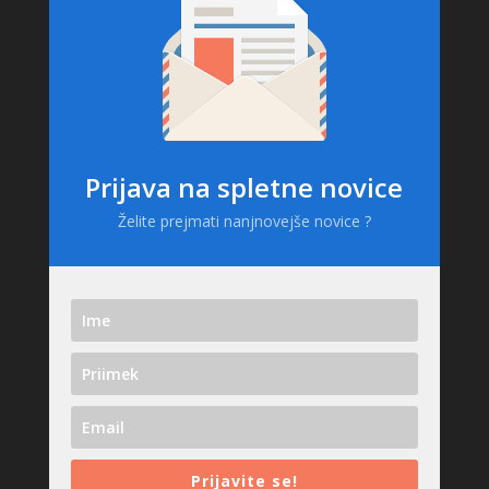
Prijava na spletne novice
Želite prejmati nanjnovejše novice ?
Prijavite se!