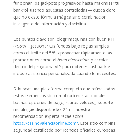
funcionan los jackpots progresivos hasta maximizar tu
bankroll usando apuestas controladas— queda claro
que no existe fórmula mágica sino combinación
inteligente de información y disciplina.
Los puntos clave son: elegir máquinas con buen RTP
(>96 %), gestionar tus fondos bajo reglas simples
como el límite del 5 %, aprovechar rápidamente las
promociones como el
bono bienvenida
, y escalar
dentro del programa VIP para obtener cashback e
incluso asistencia personalizada cuando lo necesites.
Si buscas una plataforma completa que reúna todos
estos elementos sin complicaciones adicionales —
buenas opciones de pago, retiros veloces,
, soporte
multilingüe disponible las 24h— nuestra
recomendación experta recae sobre
https://casinovalenciaonline.com/
. Este sitio combina
seguridad certificada por licencias oficiales europeas