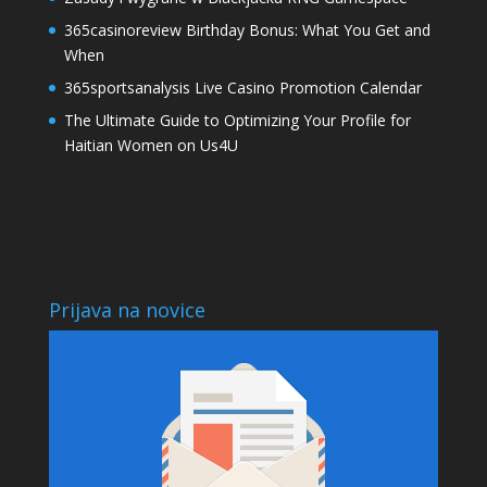
365casinoreview Birthday Bonus: What You Get and
When
365sportsanalysis Live Casino Promotion Calendar
The Ultimate Guide to Optimizing Your Profile for
Haitian Women on Us4U
Prijava na novice