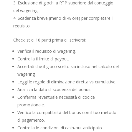
Esclusione di giochi a RTP superiore dal conteggio
del wagering.
Scadenza breve (meno di 48 ore) per completare il
requisito.
Checklist di 10 punti prima di iscriversi:
Verifica il requisito di wagering.
Controlla il limite di payout.
Accertati che il gioco scelto sia incluso nel calcolo del
wagering.
Leggi le regole di eliminazione diretta vs cumulative.
Analizza la data di scadenza del bonus.
Conferma l’eventuale necessità di codice
promozionale.
Verifica la compatibilità del bonus con il tuo metodo
di pagamento.
Controlla le condizioni di cash‑out anticipato.