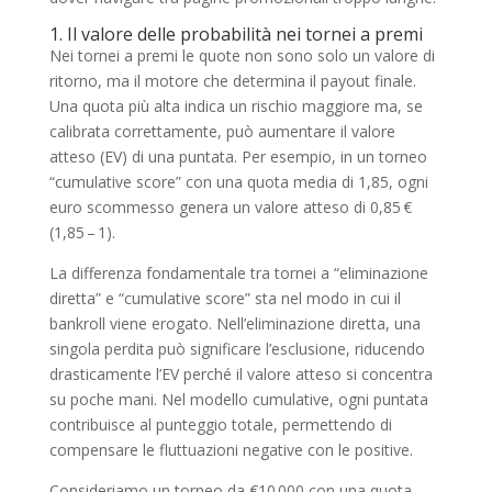
1. Il valore delle probabilità nei tornei a premi
Nei tornei a premi le quote non sono solo un valore di
ritorno, ma il motore che determina il payout finale.
Una quota più alta indica un rischio maggiore ma, se
calibrata correttamente, può aumentare il valore
atteso (EV) di una puntata. Per esempio, in un torneo
“cumulative score” con una quota media di 1,85, ogni
euro scommesso genera un valore atteso di 0,85 €
(1,85 – 1).
La differenza fondamentale tra tornei a “eliminazione
diretta” e “cumulative score” sta nel modo in cui il
bankroll viene erogato. Nell’eliminazione diretta, una
singola perdita può significare l’esclusione, riducendo
drasticamente l’EV perché il valore atteso si concentra
su poche mani. Nel modello cumulative, ogni puntata
contribuisce al punteggio totale, permettendo di
compensare le fluttuazioni negative con le positive.
Consideriamo un torneo da €10 000 con una quota