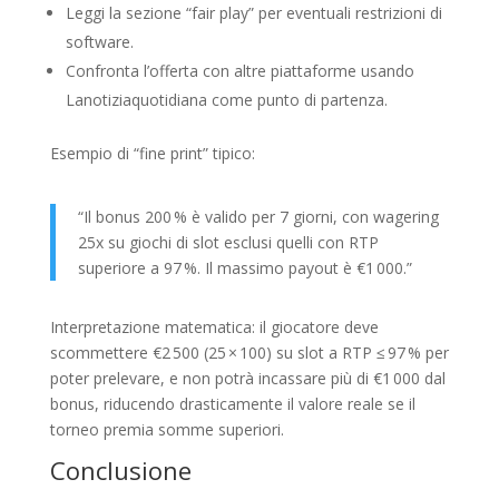
Leggi la sezione “fair play” per eventuali restrizioni di
software.
Confronta l’offerta con altre piattaforme usando
Lanotiziaquotidiana come punto di partenza.
Esempio di “fine print” tipico:
“Il bonus 200 % è valido per 7 giorni, con wagering
25x su giochi di slot esclusi quelli con RTP
superiore a 97 %. Il massimo payout è €1 000.”
Interpretazione matematica: il giocatore deve
scommettere €2 500 (25 × 100) su slot a RTP ≤ 97 % per
poter prelevare, e non potrà incassare più di €1 000 dal
bonus, riducendo drasticamente il valore reale se il
torneo premia somme superiori.
Conclusione