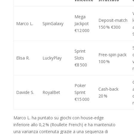
Mega
Deposit‑match
Marco L.
SpinGalaxy
Jackpot
150 % €300
€12 000
Sprint
Free‑spin pack
Elisa R.
LuckyPlay
Slots
100 %
€8 500
Poker
Cash‑back
Davide S.
RoyalBet
Sprint
20 %
€15 000
Marco L. ha puntato su giochi con house‑edge
inferiore allo 0,2 % (Roullete French) e ha mantenuto
una varianza contenuta grazie a una sequenza di