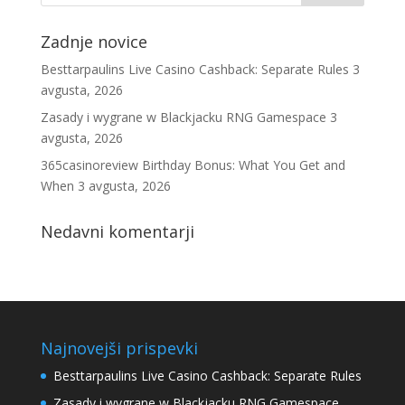
Zadnje novice
Besttarpaulins Live Casino Cashback: Separate Rules
3
avgusta, 2026
Zasady i wygrane w Blackjacku RNG Gamespace
3
avgusta, 2026
365casinoreview Birthday Bonus: What You Get and
When
3 avgusta, 2026
Nedavni komentarji
Najnovejši prispevki
Besttarpaulins Live Casino Cashback: Separate Rules
Zasady i wygrane w Blackjacku RNG Gamespace