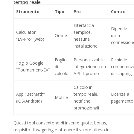
tempo reale
Strumento
Tipo
Pro
Contro
Interfaccia
Dipende
Calculator
semplice,
Online
dalla
“EV‑Pro” (web)
nessuna
connession
installazione
Foglio
Personalizzabile,
Richiede
Foglio Google
di
integrazione con
competenz
“Tournament‑EV”
calcolo
API di promo
di scripting
Calcolo in
App “BetMath”
tempo reale,
Licenza a
Mobile
(iOS/Android)
notifiche
pagamento
promozionali
Questi tool consentono di inserire quote, bonus,
requisito di wagering e ottenere il valore atteso in