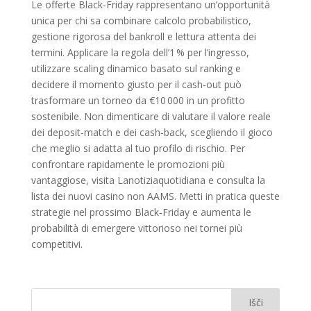
Le offerte Black‑Friday rappresentano un’opportunità
unica per chi sa combinare calcolo probabilistico,
gestione rigorosa del bankroll e lettura attenta dei
termini. Applicare la regola dell’1 % per l’ingresso,
utilizzare scaling dinamico basato sul ranking e
decidere il momento giusto per il cash‑out può
trasformare un torneo da €10 000 in un profitto
sostenibile. Non dimenticare di valutare il valore reale
dei deposit‑match e dei cash‑back, scegliendo il gioco
che meglio si adatta al tuo profilo di rischio. Per
confrontare rapidamente le promozioni più
vantaggiose, visita Lanotiziaquotidiana e consulta la
lista dei nuovi casino non AAMS. Metti in pratica queste
strategie nel prossimo Black‑Friday e aumenta le
probabilità di emergere vittorioso nei tornei più
competitivi.