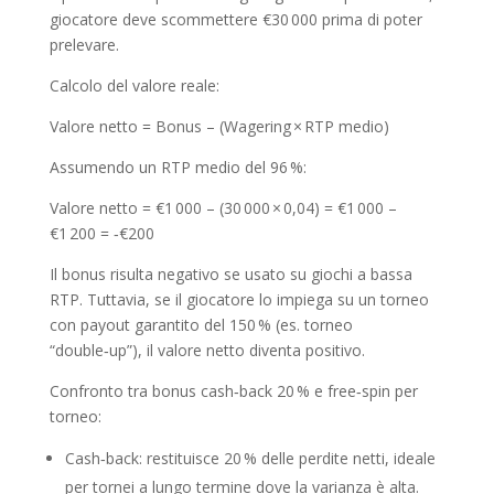
giocatore deve scommettere €30 000 prima di poter
prelevare.
Calcolo del valore reale:
Valore netto = Bonus – (Wagering × RTP medio)
Assumendo un RTP medio del 96 %:
Valore netto = €1 000 – (30 000 × 0,04) = €1 000 –
€1 200 = ‑€200
Il bonus risulta negativo se usato su giochi a bassa
RTP. Tuttavia, se il giocatore lo impiega su un torneo
con payout garantito del 150 % (es. torneo
“double‑up”), il valore netto diventa positivo.
Confronto tra bonus cash‑back 20 % e free‑spin per
torneo:
Cash‑back: restituisce 20 % delle perdite netti, ideale
per tornei a lungo termine dove la varianza è alta.