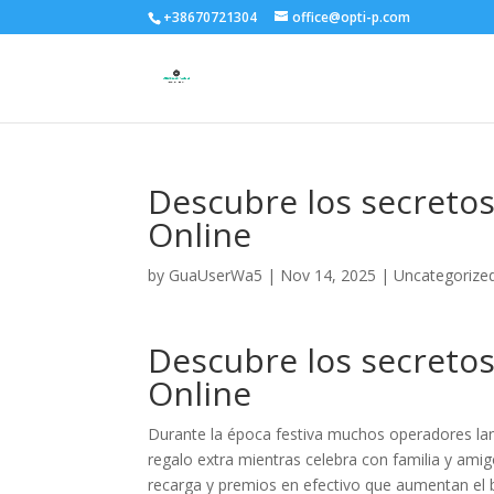
+38670721304
office@opti-p.com
Descubre los secretos
Online
by
GuaUserWa5
|
Nov 14, 2025
|
Uncategorize
Descubre los secretos
Online
Durante la época festiva muchos operadores lanz
regalo extra mientras celebra con familia y amig
recarga y premios en efectivo que aumentan el ba