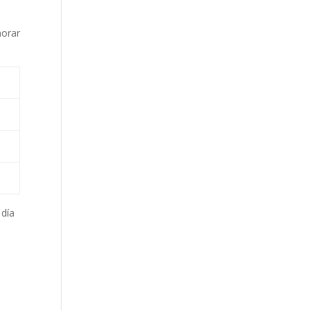
morar
 día
n