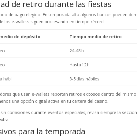
d de retiro durante las fiestas
todo de pago elegido. En temporada alta algunos bancos pueden de
de los e‑wallets siguen procesando en tiempo récord:
medio de depósito
Tiempo medio de retiro
neo
24‑48 h
neo
Hasta 12 h
a hábil
3‑5 días hábiles
gadores que usan e‑wallets reportan retiros exitosos dentro del mismo
nos una opción digital activa en tu cartera del casino.
 sin comisiones durante eventos especiales; revisa siempre la secció
xtra.
sivos para la temporada