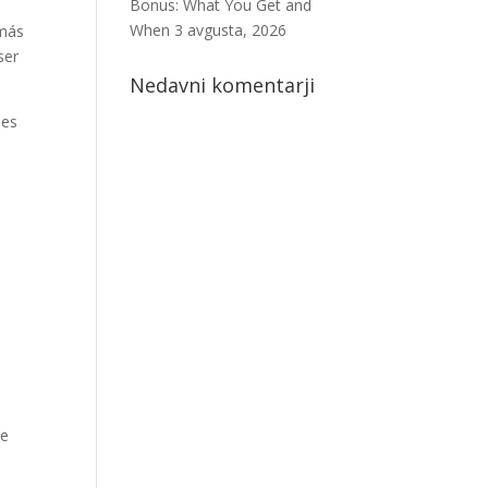
Bonus: What You Get and
When
3 avgusta, 2026
 más
ser
Nedavni komentarji
les
de