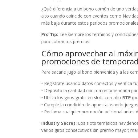
¿Qué diferencia a un bono común de uno verdade
alto cuando coincide con eventos como Navidad 
más baja durante estos periodos promocionales, 
Pro Tip:
Lee siempre los términos y condiciones a
para cobrar tus premios.
Cómo aprovechar al máxim
promociones de tempora
Para sacarle jugo al bono bienvenida y a las ca
• Regístrate usando datos correctos y verifica t
• Deposita la cantidad mínima recomendada para
• Utiliza los giros gratis en slots con alto
RTP
(po
• Cumple la condición de apuesta usando juegos c
• Reclama cualquier promoción adicional antes d
Industry Secret:
Los slots temáticos navideños
varios giros consecutivos sin premio mayor; man