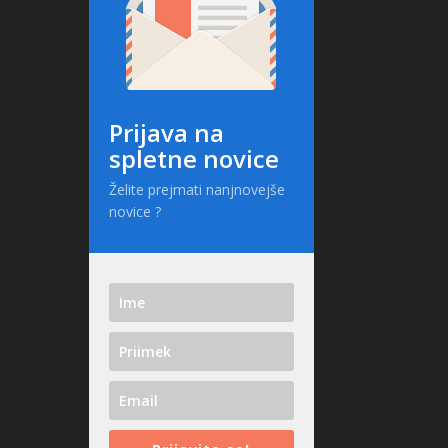
Prijava na
spletne novice
Želite prejmati nanjnovejše
novice ?