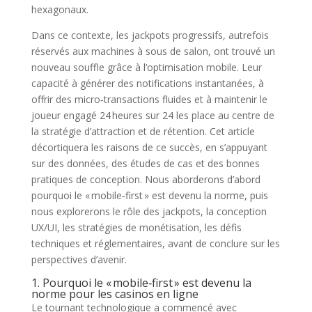
hexagonaux.
Dans ce contexte, les jackpots progressifs, autrefois
réservés aux machines à sous de salon, ont trouvé un
nouveau souffle grâce à l’optimisation mobile. Leur
capacité à générer des notifications instantanées, à
offrir des micro‑transactions fluides et à maintenir le
joueur engagé 24 heures sur 24 les place au centre de
la stratégie d’attraction et de rétention. Cet article
décortiquera les raisons de ce succès, en s’appuyant
sur des données, des études de cas et des bonnes
pratiques de conception. Nous aborderons d’abord
pourquoi le « mobile‑first » est devenu la norme, puis
nous explorerons le rôle des jackpots, la conception
UX/UI, les stratégies de monétisation, les défis
techniques et réglementaires, avant de conclure sur les
perspectives d’avenir.
1. Pourquoi le « mobile‑first » est devenu la
norme pour les casinos en ligne
Le tournant technologique a commencé avec