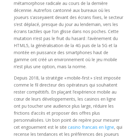
métamorphose radicale au cours de la dernière
décennie. Autrefois cantonné aux bureaux où les
joueurs s’asseyaient devant des écrans fixes, le secteur
s’est déplacé, presque du jour au lendemain, vers les
écrans tactiles que l’on glisse dans nos poches. Cette
mutation n’est pas le fruit du hasard : l’avènement du
HTML5, la généralisation de la 4G puis de la 5G et la
montée en puissance des smartphones haut de
gamme ont créé un environnement où le jeu mobile
n’est plus une option, mais la norme.
Depuis 2018, la stratégie « mobile‑first » s’est imposée
comme le fil directeur des opérateurs qui souhaitent
rester compétitifs. En plaçant l’expérience mobile au
cœur de leurs développements, les casinos en ligne
ont pu toucher une audience plus large, réduire les
frictions d’accès et proposer des offres plus
personnalisées. Un bon point de repère pour mesurer
cet engouement est le site
casino francais en ligne
, qui
recense les tendances et les préférences des joueurs