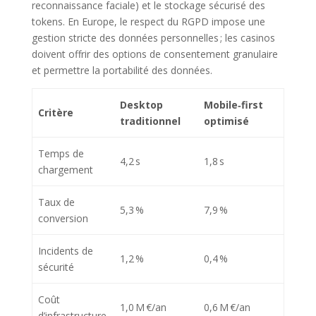
reconnaissance faciale) et le stockage sécurisé des
tokens. En Europe, le respect du RGPD impose une
gestion stricte des données personnelles ; les casinos
doivent offrir des options de consentement granulaire
et permettre la portabilité des données.
Desktop
Mobile‑first
Critère
traditionnel
optimisé
Temps de
4,2 s
1,8 s
chargement
Taux de
5,3 %
7,9 %
conversion
Incidents de
1,2 %
0,4 %
sécurité
Coût
1,0 M €/an
0,6 M €/an
d’infrastructure