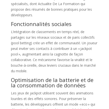
spécialisés, dont Actualite De La Formation qui
propose des résumés de bonnes pratiques pour les
développeurs.
Fonctionnalités sociales
L’intégration de classements en temps réel, de
partages sur les réseaux sociaux et de paris collectifs
(pool betting) crée un effet de communauté. Un joueur
peut inviter ses contacts à contribuer à un « jackpot
pool », augmentant ainsi la cagnotte de façon
collaborative. Ce mécanisme favorise la viralité et le
bouche‑à‑oreille, deux leviers cruciaux dans le marché
du mobile.
Optimisation de la batterie et de
la consommation de données
Les jeux de jackpot utilisent souvent des animations
lourdes et des effets sonores. Pour préserver la
batterie, les développeurs offrent un mode « eco » qui