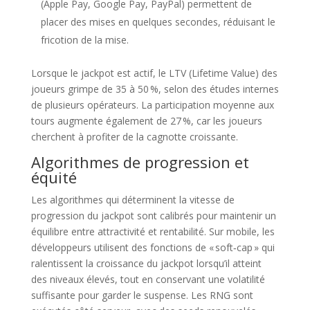
(Apple Pay, Google Pay, PayPal) permettent de
placer des mises en quelques secondes, réduisant le
fricotion de la mise.
Lorsque le jackpot est actif, le LTV (Lifetime Value) des
joueurs grimpe de 35 à 50 %, selon des études internes
de plusieurs opérateurs. La participation moyenne aux
tours augmente également de 27 %, car les joueurs
cherchent à profiter de la cagnotte croissante.
Algorithmes de progression et
équité
Les algorithmes qui déterminent la vitesse de
progression du jackpot sont calibrés pour maintenir un
équilibre entre attractivité et rentabilité. Sur mobile, les
développeurs utilisent des fonctions de « soft‑cap » qui
ralentissent la croissance du jackpot lorsqu’il atteint
des niveaux élevés, tout en conservant une volatilité
suffisante pour garder le suspense. Les RNG sont