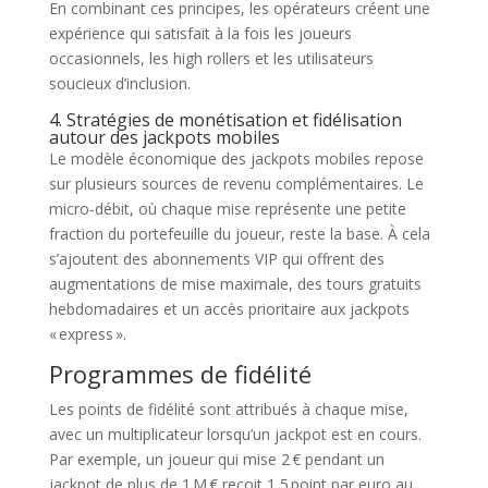
En combinant ces principes, les opérateurs créent une
expérience qui satisfait à la fois les joueurs
occasionnels, les high rollers et les utilisateurs
soucieux d’inclusion.
4. Stratégies de monétisation et fidélisation
autour des jackpots mobiles
Le modèle économique des jackpots mobiles repose
sur plusieurs sources de revenu complémentaires. Le
micro‑débit, où chaque mise représente une petite
fraction du portefeuille du joueur, reste la base. À cela
s’ajoutent des abonnements VIP qui offrent des
augmentations de mise maximale, des tours gratuits
hebdomadaires et un accès prioritaire aux jackpots
« express ».
Programmes de fidélité
Les points de fidélité sont attribués à chaque mise,
avec un multiplicateur lorsqu’un jackpot est en cours.
Par exemple, un joueur qui mise 2 € pendant un
jackpot de plus de 1 M € reçoit 1,5 point par euro au