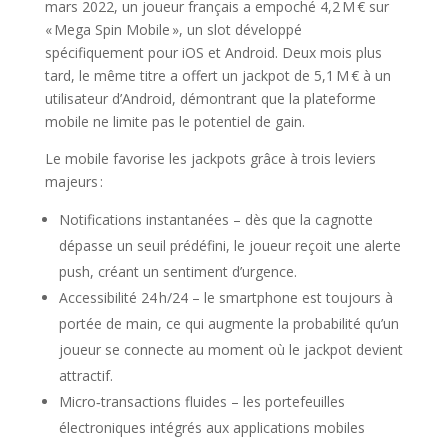
mars 2022, un joueur français a empoché 4,2 M € sur
« Mega Spin Mobile », un slot développé
spécifiquement pour iOS et Android. Deux mois plus
tard, le même titre a offert un jackpot de 5,1 M € à un
utilisateur d’Android, démontrant que la plateforme
mobile ne limite pas le potentiel de gain.
Le mobile favorise les jackpots grâce à trois leviers
majeurs :
Notifications instantanées – dès que la cagnotte
dépasse un seuil prédéfini, le joueur reçoit une alerte
push, créant un sentiment d’urgence.
Accessibilité 24 h/24 – le smartphone est toujours à
portée de main, ce qui augmente la probabilité qu’un
joueur se connecte au moment où le jackpot devient
attractif.
Micro‑transactions fluides – les portefeuilles
électroniques intégrés aux applications mobiles