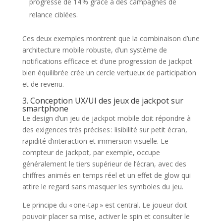
progressé de 14 % grâce à des campagnes de
relance ciblées.
Ces deux exemples montrent que la combinaison d’une
architecture mobile robuste, d’un système de
notifications efficace et d’une progression de jackpot
bien équilibrée crée un cercle vertueux de participation
et de revenu.
3. Conception UX/UI des jeux de jackpot sur
smartphone
Le design d’un jeu de jackpot mobile doit répondre à
des exigences très précises : lisibilité sur petit écran,
rapidité d’interaction et immersion visuelle. Le
compteur de jackpot, par exemple, occupe
généralement le tiers supérieur de l’écran, avec des
chiffres animés en temps réel et un effet de glow qui
attire le regard sans masquer les symboles du jeu.
Le principe du « one‑tap » est central. Le joueur doit
pouvoir placer sa mise, activer le spin et consulter le