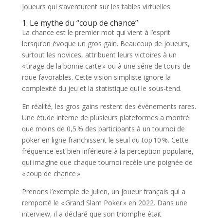
joueurs qui s’aventurent sur les tables virtuelles.
1. Le mythe du “coup de chance”
La chance est le premier mot qui vient à l’esprit
lorsqu’on évoque un gros gain. Beaucoup de joueurs,
surtout les novices, attribuent leurs victoires à un
« tirage de la bonne carte » ou à une série de tours de
roue favorables. Cette vision simpliste ignore la
complexité du jeu et la statistique qui le sous-tend.
En réalité, les gros gains restent des événements rares.
Une étude interne de plusieurs plateformes a montré
que moins de 0,5 % des participants à un tournoi de
poker en ligne franchissent le seuil du top 10 %. Cette
fréquence est bien inférieure à la perception populaire,
qui imagine que chaque tournoi recèle une poignée de
« coup de chance ».
Prenons l’exemple de Julien, un joueur français qui a
remporté le « Grand Slam Poker » en 2022. Dans une
interview, il a déclaré que son triomphe était