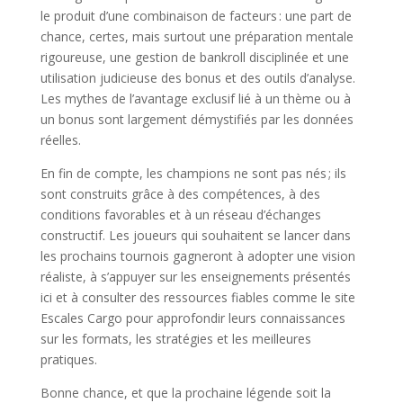
le produit d’une combinaison de facteurs : une part de
chance, certes, mais surtout une préparation mentale
rigoureuse, une gestion de bankroll disciplinée et une
utilisation judicieuse des bonus et des outils d’analyse.
Les mythes de l’avantage exclusif lié à un thème ou à
un bonus sont largement démystifiés par les données
réelles.
En fin de compte, les champions ne sont pas nés ; ils
sont construits grâce à des compétences, à des
conditions favorables et à un réseau d’échanges
constructif. Les joueurs qui souhaitent se lancer dans
les prochains tournois gagneront à adopter une vision
réaliste, à s’appuyer sur les enseignements présentés
ici et à consulter des ressources fiables comme le site
Escales Cargo pour approfondir leurs connaissances
sur les formats, les stratégies et les meilleures
pratiques.
Bonne chance, et que la prochaine légende soit la