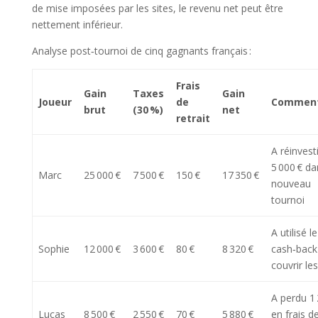
de mise imposées par les sites, le revenu net peut être
nettement inférieur.
Analyse post‑tournoi de cinq gagnants français :
Frais
Gain
Taxes
Gain
Joueur
de
Comment
brut
(30 %)
net
retrait
A réinvest
5 000 € da
Marc
25 000 €
7 500 €
150 €
17 350 €
nouveau
tournoi
A utilisé le
Sophie
12 000 €
3 600 €
80 €
8 320 €
cash‑back
couvrir les
A perdu 1 
Lucas
8 500 €
2 550 €
70 €
5 880 €
en frais d