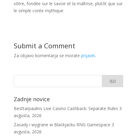
vôtre, fondée sur le savoir et la maîtrise, plutôt que sur
le simple conte mythique.
Submit a Comment
Za objavo komentarja se morate
prijaviti
.
Zadnje novice
Besttarpaulins Live Casino Cashback: Separate Rules
3
avgusta, 2026
Zasady i wygrane w Blackjacku RNG Gamespace
3
avgusta, 2026