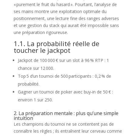
« purement le fruit du hasard ». Pourtant, l’analyse de
ses mains montre une exploitation optimale du
positionnement, une lecture fine des ranges adverses
et une gestion du stack qui aurait été impossible sans
une préparation rigoureuse.
1.1. La probabilité réelle de
toucher le jackpot
Jackpot de 100 000 € sur un slot à 96 % RTP : 1
chance sur 12 000.
Top 5 d’un tournoi de 500 participants : 0,2 % de
probabilité.
Gagner un tournoi de poker avec buy‑in de 50 € :
environ 1 sur 250.
2. La préparation mentale : plus qu’une simple
intuition
Les champions du tournoi ne se contentent pas de
connaître les règles ; ils entraînent leur cerveau comme