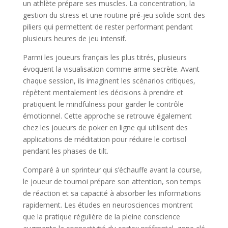
un athlète prépare ses muscles. La concentration, la
gestion du stress et une routine pré‑jeu solide sont des
piliers qui permettent de rester performant pendant
plusieurs heures de jeu intensif.
Parmi les joueurs français les plus titrés, plusieurs
évoquent la visualisation comme arme secrète. Avant
chaque session, ils imaginent les scénarios critiques,
répètent mentalement les décisions à prendre et
pratiquent le mindfulness pour garder le contrôle
émotionnel. Cette approche se retrouve également
chez les joueurs de poker en ligne qui utilisent des
applications de méditation pour réduire le cortisol
pendant les phases de tilt.
Comparé à un sprinteur qui s’échauffe avant la course,
le joueur de tournoi prépare son attention, son temps
de réaction et sa capacité à absorber les informations
rapidement. Les études en neurosciences montrent
que la pratique régulière de la pleine conscience