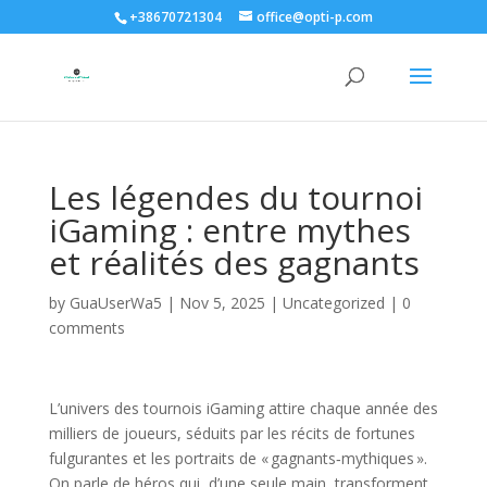
+38670721304
office@opti-p.com
Les légendes du tournoi
iGaming : entre mythes
et réalités des gagnants
by
GuaUserWa5
|
Nov 5, 2025
|
Uncategorized
|
0
comments
L’univers des tournois iGaming attire chaque année des
milliers de joueurs, séduits par les récits de fortunes
fulgurantes et les portraits de « gagnants‑mythiques ».
On parle de héros qui, d’une seule main, transforment