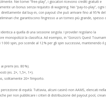
mente. Nei tornei “free‑play”, i giocatori ricevono crediti gratuiti e
tamente un bonus senza requisito di wagering. Nei “pay‑to‑play”, ogni 
to direttamente dal buy‑in, con payout che può arrivare fino al 95 % del
 preliminari che garantiscono l’ingresso a un torneo più grande, spesso
 identica a quella di una sessione singola. I provider regolano la
tore monopolizzi la classifica. Ad esempio, in “Gonzo’s Quest Tourna
mi 1 000 spin, poi scende al 12 % per gli spin successivi, mantenendo il 
ai premi (es. 80 %).
osti (es. 2×, 1,5×, 1×).
us, solitamente 20× l’importo.
percezione di equità. Tuttavia, alcuni casinò non AAMS, elencati nell
iche per non pubblicare i criteri di distribuzione del payout pool, crea