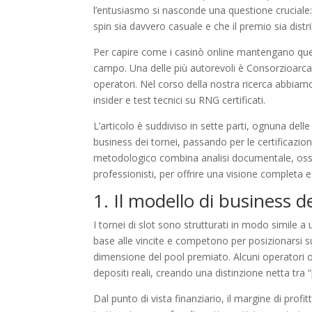
l’entusiasmo si nasconde una questione cruciale: l
spin sia davvero casuale e che il premio sia dist
Per capire come i casinò online mantengano questo
campo. Una delle più autorevoli è Consorzioarca.i
operatori. Nel corso della nostra ricerca abbiamo 
insider e test tecnici su RNG certificati.
L’articolo è suddiviso in sette parti, ognuna del
business dei tornei, passando per le certificazio
metodologico combina analisi documentale, osser
professionisti, per offrire una visione completa e
1. Il modello di business de
I tornei di slot sono strutturati in modo simile a
base alle vincite e competono per posizionarsi su
dimensione del pool premiato. Alcuni operatori of
depositi reali, creando una distinzione netta tra 
Dal punto di vista finanziario, il margine di prof