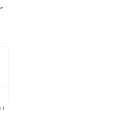
on
ù è