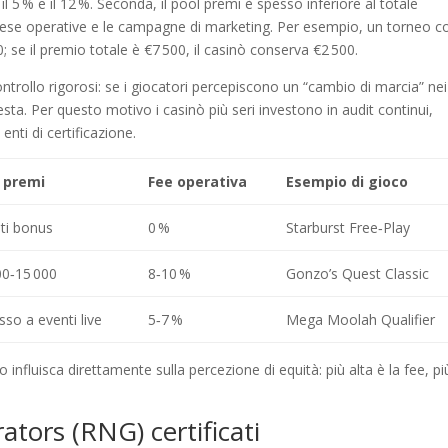
l 5 % e il 12 %. Seconda, il pool premi è spesso inferiore al totale
spese operative e le campagne di marketing. Per esempio, un torneo c
 se il premio totale è €7 500, il casinò conserva €2 500.
ontrollo rigorosi: se i giocatori percepiscono un “cambio di marcia” nei
 arresta. Per questo motivo i casinò più seri investono in audit continui,
enti di certificazione.
 premi
Fee operativa
Esempio di gioco
iti bonus
0 %
Starburst Free‑Play
00‑15 000
8‑10 %
Gonzo’s Quest Classic
so a eventi live
5‑7 %
Mega Moolah Qualifier
influisca direttamente sulla percezione di equità: più alta è la fee, pi
ors (RNG) certificati