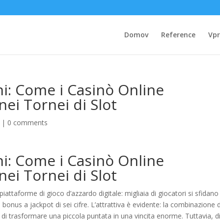
Domov
Reference
Vpr
i: Come i Casinò Online
nei Tornei di Slot
|
0 comments
i: Come i Casinò Online
nei Tornei di Slot
 piattaforme di gioco d’azzardo digitale: migliaia di giocatori si sfidano
bonus a jackpot di sei cifre. L’attrattiva è evidente: la combinazione d
à di trasformare una piccola puntata in una vincita enorme. Tuttavia, d