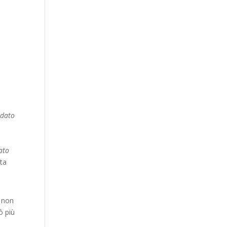
 dato
ato
ta
e non
ò più