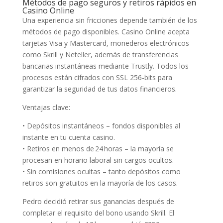
Métodos de pago seguros y retiros rápidos en
Casino Online
Una experiencia sin fricciones depende también de los
métodos de pago disponibles. Casino Online acepta
tarjetas Visa y Mastercard, monederos electrónicos
como Skrill y Neteller, además de transferencias
bancarias instantáneas mediante Trustly. Todos los
procesos están cifrados con SSL 256‑bits para
garantizar la seguridad de tus datos financieros.
Ventajas clave:
• Depósitos instantáneos – fondos disponibles al
instante en tu cuenta casino.
• Retiros en menos de 24 horas – la mayoría se
procesan en horario laboral sin cargos ocultos.
• Sin comisiones ocultas – tanto depósitos como
retiros son gratuitos en la mayoría de los casos.
Pedro decidió retirar sus ganancias después de
completar el requisito del bono usando Skrill. El