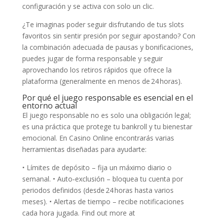
configuración y se activa con solo un clic.
¿Te imaginas poder seguir disfrutando de tus slots
favoritos sin sentir presión por seguir apostando? Con
la combinación adecuada de pausas y bonificaciones,
puedes jugar de forma responsable y seguir
aprovechando los retiros rápidos que ofrece la
plataforma (generalmente en menos de 24 horas).
Por qué el juego responsable es esencial en el
entorno actual
El juego responsable no es solo una obligación legal;
es una práctica que protege tu bankroll y tu bienestar
emocional. En Casino Online encontrarás varias
herramientas diseñadas para ayudarte:
• Límites de depósito – fija un máximo diario o
semanal. • Auto‑exclusión – bloquea tu cuenta por
periodos definidos (desde 24 horas hasta varios
meses). • Alertas de tiempo – recibe notificaciones
cada hora jugada. Find out more at