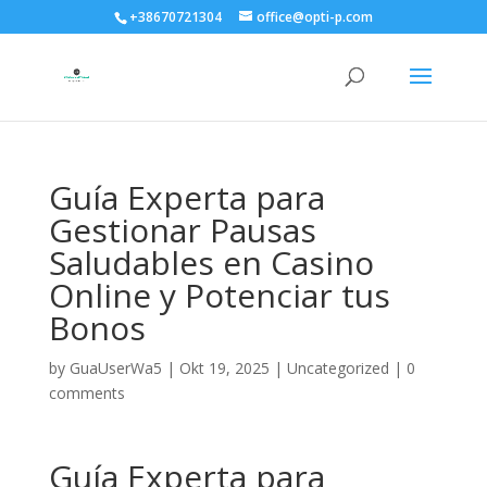
+38670721304
office@opti-p.com
Guía Experta para
Gestionar Pausas
Saludables en Casino
Online y Potenciar tus
Bonos
by
GuaUserWa5
|
Okt 19, 2025
|
Uncategorized
|
0
comments
Guía Experta para