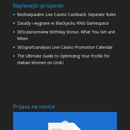
Najnovejši prispevki
Besttarpaulins Live Casino Cashback: Separate Rules
Zasady i wygrane w Blackjacku RNG Gamespace
365casinoreview Birthday Bonus: What You Get and
When
365sportsanalysis Live Casino Promotion Calendar
The Ultimate Guide to Optimizing Your Profile for
Haitian Women on Us4U
Prijava na novice