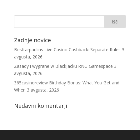
Zadnje novice
Besttarpaulins Live Casino Cashback: Separate Rules
3
avgusta, 2026
Zasady i wygrane w Blackjacku RNG Gamespace
3
avgusta, 2026
365casinoreview Birthday Bonus: What You Get and
When
3 avgusta, 2026
Nedavni komentarji