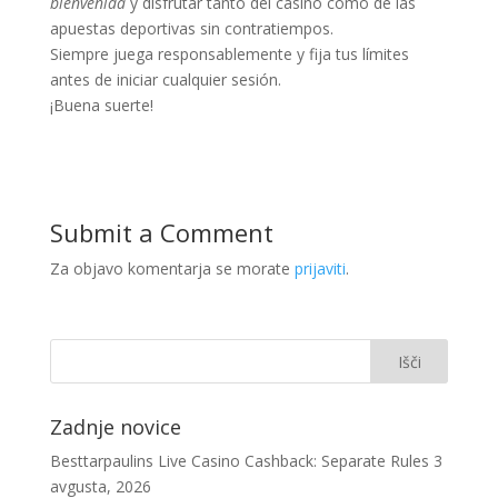
bienvenida
y disfrutar tanto del casino como de las
apuestas deportivas sin contratiempos.
Siempre juega responsablemente y fija tus límites
antes de iniciar cualquier sesión.
¡Buena suerte!
Submit a Comment
Za objavo komentarja se morate
prijaviti
.
Zadnje novice
Besttarpaulins Live Casino Cashback: Separate Rules
3
avgusta, 2026