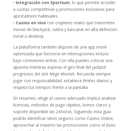
•
Integración con Sportium
, lo que permite acceder
a cuotas competitivas y promociones exclusivas para
apostadores habituales.
•
Casino en vivo
con crupieres reales que transmiten
mesas de blackjack, ruleta y baccarat en alta definición
móvil o desktop.
La plataforma también dispone de una app móvil
optimizada que funciona sin interrupciones incluso
bajo conexiones lentas. Con ella puedes colocar una
apuesta mientras esperas el giro final del jackpot
progresivo del slot
Mega Moolah
. Recuerda siempre
jugar con responsabilidad: establece límites diarios y
respeta tus tiempos frente a la pantalla.
En resumen, elegir el casino adecuado implica analizar
licencias, métodos de pago rápidos, bonos claros y
soporte disponible las 24 horas. Siguiendo esta guía
podrás identificar sitios seguros como Casino Online,
aprovechar al máximo las promociones como el
bono