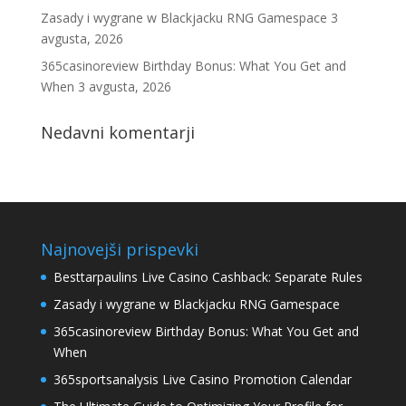
Zasady i wygrane w Blackjacku RNG Gamespace
3
avgusta, 2026
365casinoreview Birthday Bonus: What You Get and
When
3 avgusta, 2026
Nedavni komentarji
Najnovejši prispevki
Besttarpaulins Live Casino Cashback: Separate Rules
Zasady i wygrane w Blackjacku RNG Gamespace
365casinoreview Birthday Bonus: What You Get and
When
365sportsanalysis Live Casino Promotion Calendar