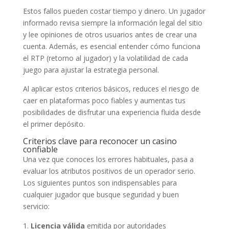
Estos fallos pueden costar tiempo y dinero. Un jugador
informado revisa siempre la información legal del sitio
y lee opiniones de otros usuarios antes de crear una
cuenta. Además, es esencial entender cómo funciona
el RTP (retorno al jugador) y la volatilidad de cada
juego para ajustar la estrategia personal.
Al aplicar estos criterios básicos, reduces el riesgo de
caer en plataformas poco fiables y aumentas tus
posibilidades de disfrutar una experiencia fluida desde
el primer depósito.
Criterios clave para reconocer un casino
confiable
Una vez que conoces los errores habituales, pasa a
evaluar los atributos positivos de un operador serio.
Los siguientes puntos son indispensables para
cualquier jugador que busque seguridad y buen
servicio:
Licencia válida
emitida por autoridades