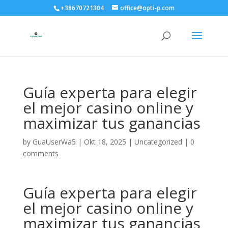
+38670721304
office@opti-p.com
Guía experta para elegir
el mejor casino online y
maximizar tus ganancias
by
GuaUserWa5
|
Okt 18, 2025
|
Uncategorized
|
0
comments
Guía experta para elegir
el mejor casino online y
maximizar tus ganancias