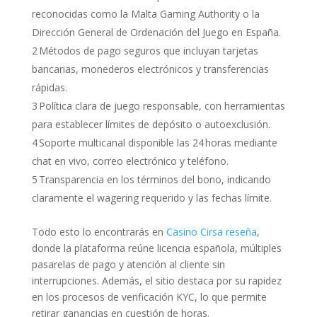
reconocidas como la Malta Gaming Authority o la
Dirección General de Ordenación del Juego en España.
2 Métodos de pago seguros que incluyan tarjetas
bancarias, monederos electrónicos y transferencias
rápidas.
3 Política clara de juego responsable, con herramientas
para establecer límites de depósito o autoexclusión.
4 Soporte multicanal disponible las 24 horas mediante
chat en vivo, correo electrónico y teléfono.
5 Transparencia en los términos del bono, indicando
claramente el wagering requerido y las fechas límite.
Todo esto lo encontrarás en
Casino Cirsa reseña
,
donde la plataforma reúne licencia española, múltiples
pasarelas de pago y atención al cliente sin
interrupciones. Además, el sitio destaca por su rapidez
en los procesos de verificación KYC, lo que permite
retirar ganancias en cuestión de horas.