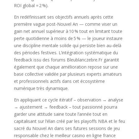
ROI global = 2 %).
En redéfinissant ses objectifs annuels après cette
première vague post‑Nouvel An — comme viser un
gain net annuel supérieur à 10 % tout en limitant toute
perte quotidienne à moins de 5 % — le joueur instaure
une discipline mentale solide qui persiste bien au-delà
des périodes festives. L’intégration systématique du
feedback issu des forums Bleublanczebre.Fr garantit
également que chaque amélioration repose sur une
base collective validée par plusieurs experts amateurs
et professionnels actifs dans cet écosystème
numérique très dynamique.
En appliquant ce cycle itératif – observation → analyse
→ ajustement → feedback – tout passionné pourra
garder une attitude saine toute l’année tout en
capitalisant sur l’élan créé par les playoffs NBA et le feu
sacré du Nouvel An dans ses futures sessions de jeu
responsable chez le meilleur casino en ligne france