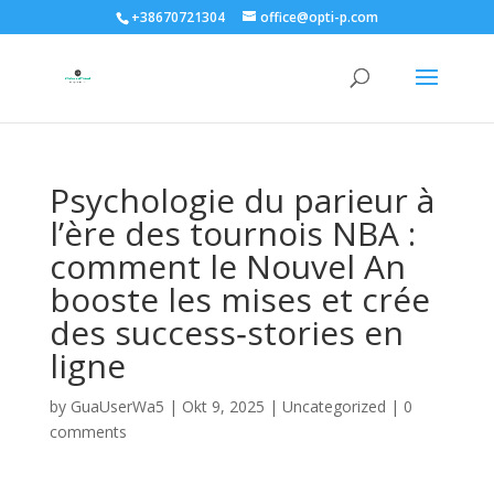
+38670721304
office@opti-p.com
Psychologie du parieur à
l’ère des tournois NBA :
comment le Nouvel An
booste les mises et crée
des success‑stories en
ligne
by
GuaUserWa5
|
Okt 9, 2025
|
Uncategorized
|
0
comments