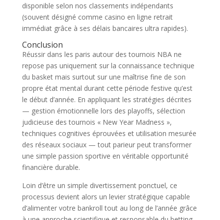
disponible selon nos classements indépendants
(souvent désigné comme casino en ligne retrait
immédiat grâce à ses délais bancaires ultra rapides).
Conclusion
Réussir dans les paris autour des tournois NBA ne
repose pas uniquement sur la connaissance technique
du basket mais surtout sur une maîtrise fine de son
propre état mental durant cette période festive qu’est
le début d’année. En appliquant les stratégies décrites
— gestion émotionnelle lors des playoffs, sélection
judicieuse des tournois « New Year Madness »,
techniques cognitives éprouvées et utilisation mesurée
des réseaux sociaux — tout parieur peut transformer
une simple passion sportive en véritable opportunité
financière durable.
Loin d’être un simple divertissement ponctuel, ce
processus devient alors un levier stratégique capable
d’alimenter votre bankroll tout au long de l’année grâce
à une approche scientifique et responsable du betting