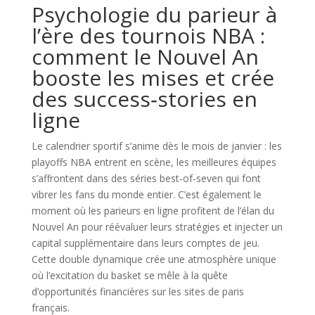
Psychologie du parieur à
l’ère des tournois NBA :
comment le Nouvel An
booste les mises et crée
des success‑stories en
ligne
Le calendrier sportif s’anime dès le mois de janvier : les
playoffs NBA entrent en scène, les meilleures équipes
s’affrontent dans des séries best‑of‑seven qui font
vibrer les fans du monde entier. C’est également le
moment où les parieurs en ligne profitent de l’élan du
Nouvel An pour réévaluer leurs stratégies et injecter un
capital supplémentaire dans leurs comptes de jeu.
Cette double dynamique crée une atmosphère unique
où l’excitation du basket se mêle à la quête
d’opportunités financières sur les sites de paris
français.