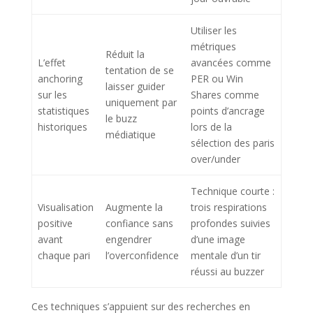
Utiliser les
métriques
Réduit la
L’effet
avancées comme
tentation de se
anchoring
PER ou Win
laisser guider
sur les
Shares comme
uniquement par
statistiques
points d’ancrage
le buzz
historiques
lors de la
médiatique
sélection des paris
over/under
Technique courte :
Visualisation
Augmente la
trois respirations
positive
confiance sans
profondes suivies
avant
engendrer
d’une image
chaque pari
l’overconfidence
mentale d’un tir
réussi au buzzer
Ces techniques s’appuient sur des recherches en