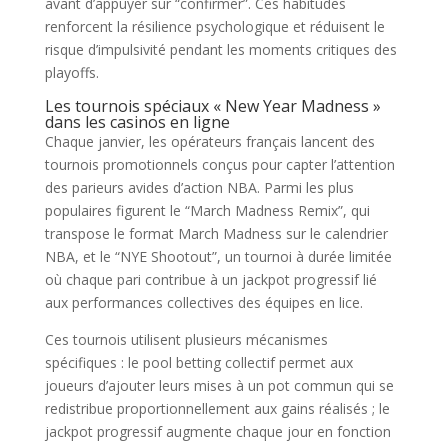
avant d’appuyer sur “confirmer”. Ces habitudes
renforcent la résilience psychologique et réduisent le
risque d’impulsivité pendant les moments critiques des
playoffs.
Les tournois spéciaux « New Year Madness »
dans les casinos en ligne
Chaque janvier, les opérateurs français lancent des
tournois promotionnels conçus pour capter l’attention
des parieurs avides d’action NBA. Parmi les plus
populaires figurent le “March Madness Remix”, qui
transpose le format March Madness sur le calendrier
NBA, et le “NYE Shootout”, un tournoi à durée limitée
où chaque pari contribue à un jackpot progressif lié
aux performances collectives des équipes en lice.
Ces tournois utilisent plusieurs mécanismes
spécifiques : le pool betting collectif permet aux
joueurs d’ajouter leurs mises à un pot commun qui se
redistribue proportionnellement aux gains réalisés ; le
jackpot progressif augmente chaque jour en fonction