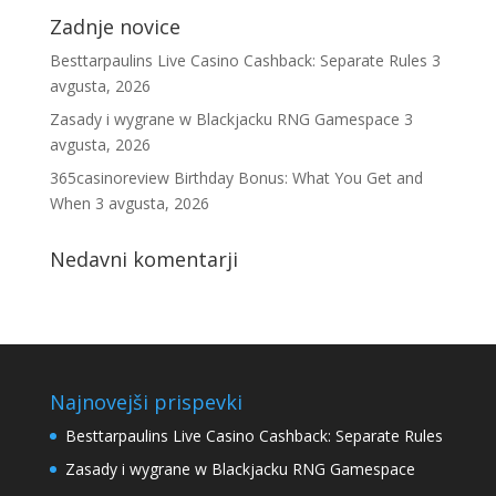
Zadnje novice
Besttarpaulins Live Casino Cashback: Separate Rules
3
avgusta, 2026
Zasady i wygrane w Blackjacku RNG Gamespace
3
avgusta, 2026
365casinoreview Birthday Bonus: What You Get and
When
3 avgusta, 2026
Nedavni komentarji
Najnovejši prispevki
Besttarpaulins Live Casino Cashback: Separate Rules
Zasady i wygrane w Blackjacku RNG Gamespace