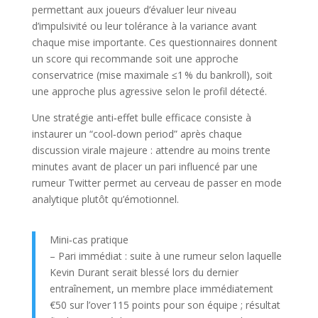
permettant aux joueurs d’évaluer leur niveau
d’impulsivité ou leur tolérance à la variance avant
chaque mise importante. Ces questionnaires donnent
un score qui recommande soit une approche
conservatrice (mise maximale ≤1 % du bankroll), soit
une approche plus agressive selon le profil détecté.
Une stratégie anti‑effet bulle efficace consiste à
instaurer un “cool‑down period” après chaque
discussion virale majeure : attendre au moins trente
minutes avant de placer un pari influencé par une
rumeur Twitter permet au cerveau de passer en mode
analytique plutôt qu’émotionnel.
Mini‑cas pratique
– Pari immédiat : suite à une rumeur selon laquelle
Kevin Durant serait blessé lors du dernier
entraînement, un membre place immédiatement
€50 sur l’over 115 points pour son équipe ; résultat