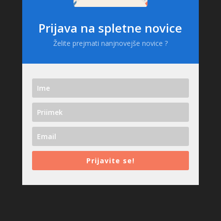
Prijava na spletne novice
Želite prejmati nanjnovejše novice ?
Prijavite se!