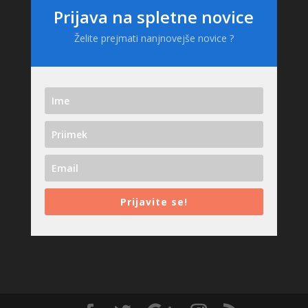
Prijava na spletne novice
Želite prejmati nanjnovejše novice ?
Prijavite se!