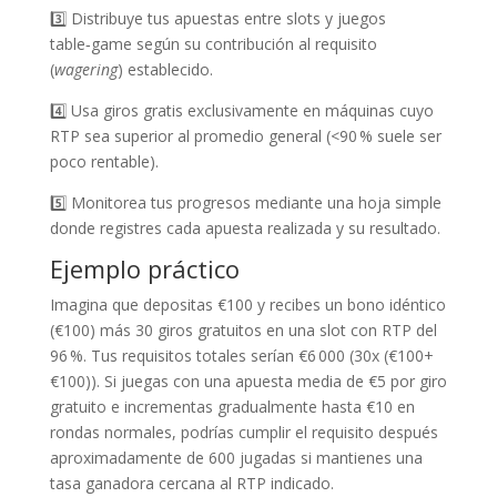
3️⃣ Distribuye tus apuestas entre slots y juegos
table‑game según su contribución al requisito
(
wagering
) establecido.
4️⃣ Usa giros gratis exclusivamente en máquinas cuyo
RTP sea superior al promedio general (<90 % suele ser
poco rentable).
5️⃣ Monitorea tus progresos mediante una hoja simple
donde registres cada apuesta realizada y su resultado.
Ejemplo práctico
Imagina que depositas €100 y recibes un bono idéntico
(€100) más 30 giros gratuitos en una slot con RTP del
96 %. Tus requisitos totales serían €6 000 (30x (€100+
€100)). Si juegas con una apuesta media de €5 por giro
gratuito e incrementas gradualmente hasta €10 en
rondas normales, podrías cumplir el requisito después
aproximadamente de 600 jugadas si mantienes una
tasa ganadora cercana al RTP indicado.