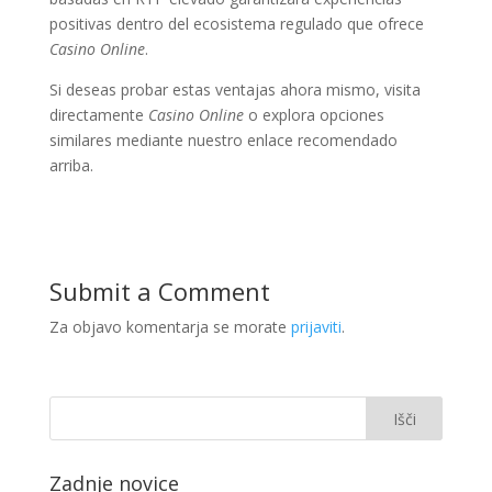
positivas dentro del ecosistema regulado que ofrece
Casino Online
.
Si deseas probar estas ventajas ahora mismo, visita
directamente
Casino Online
o explora opciones
similares mediante nuestro enlace recomendado
arriba.
Submit a Comment
Za objavo komentarja se morate
prijaviti
.
Zadnje novice