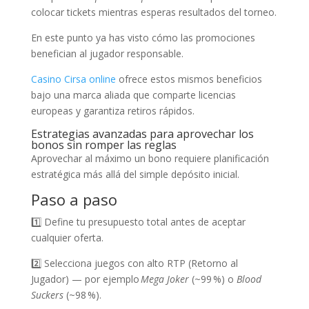
colocar tickets mientras esperas resultados del torneo.
En este punto ya has visto cómo las promociones
benefician al jugador responsable.
Casino Cirsa online
ofrece estos mismos beneficios
bajo una marca aliada que comparte licencias
europeas y garantiza retiros rápidos.
Estrategias avanzadas para aprovechar los
bonos sin romper las reglas
Aprovechar al máximo un bono requiere planificación
estratégica más allá del simple depósito inicial.
Paso a paso
1️⃣ Define tu presupuesto total antes de aceptar
cualquier oferta.
2️⃣ Selecciona juegos con alto RTP (Retorno al
Jugador) — por ejemplo
Mega Joker
(~99 %) o
Blood
Suckers
(~98 %).