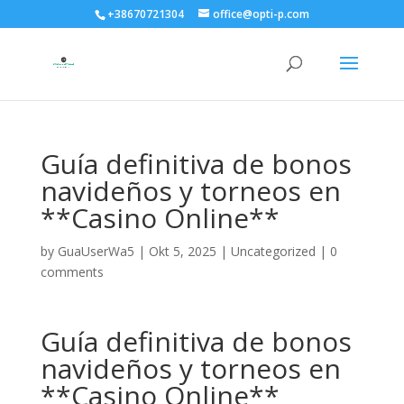
+38670721304
office@opti-p.com
Guía definitiva de bonos
navideños y torneos en
**Casino Online**
by
GuaUserWa5
|
Okt 5, 2025
|
Uncategorized
|
0
comments
Guía definitiva de bonos
navideños y torneos en
**Casino Online**