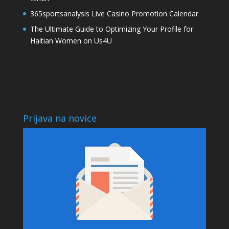
365sportsanalysis Live Casino Promotion Calendar
The Ultimate Guide to Optimizing Your Profile for
Haitian Women on Us4U
Prijava na novice