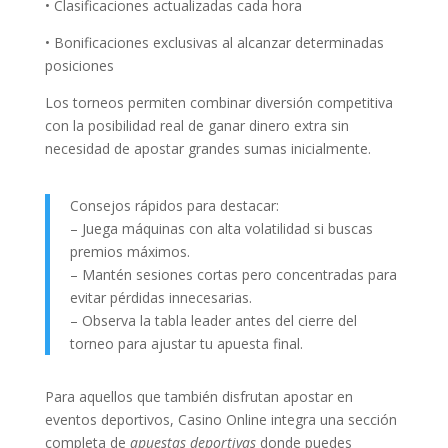
• Clasificaciones actualizadas cada hora
• Bonificaciones exclusivas al alcanzar determinadas
posiciones
Los torneos permiten combinar diversión competitiva
con la posibilidad real de ganar dinero extra sin
necesidad de apostar grandes sumas inicialmente.
Consejos rápidos para destacar:
– Juega máquinas con alta volatilidad si buscas
premios máximos.
– Mantén sesiones cortas pero concentradas para
evitar pérdidas innecesarias.
– Observa la tabla leader antes del cierre del
torneo para ajustar tu apuesta final.
Para aquellos que también disfrutan apostar en
eventos deportivos, Casino Online integra una sección
completa de
apuestas deportivas
donde puedes