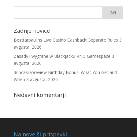
Zadnje novice
Besttarpaulins Live Casino Cashback: Separate Rules
3
avgusta, 2026
Zasady i wygrane w Blackjacku RNG Gamespace
3
avgusta, 2026
365casinoreview Birthday Bonus: What You Get and
When
3 avgusta, 2026
Nedavni komentarji
Najnovejši prispevki