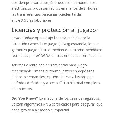
Los tiempos varían según método: los monederos
electrónicos procesan retiros en menos de 24 horas;
las transferencias bancarias pueden tardar
entre 3‑5 días laborables.
Licencias y protección al jugador
Casino Online
opera bajo licencia emitida por la
Dirección General De Juego (DGOJ) española, lo que
garantiza juegos justos mediante auditorías periódicas
realizadas por eCOGRA u otras entidades certificadas.
Además cuenta con herramientas para juego
responsable: límites auto‑impuestos en depósitos
diarios o semanales, opción “auto‑exclusión” por
períodos definidos y acceso fácil a historial completo
de apuestas.
Did You Know?
La mayoría de los casinos regulados
utilizan algoritmos RNG certificados para asegurar que
cada giro sea aleatorio e imparcial.