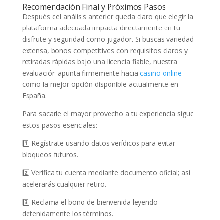
Recomendación Final y Próximos Pasos
Después del análisis anterior queda claro que elegir la
plataforma adecuada impacta directamente en tu
disfrute y seguridad como jugador.​ Si buscas variedad
extensa, bonos competitivos con requisitos claros y
retiradas rápidas bajo una licencia fiable, nuestra
evaluación apunta firmemente hacia
casino online
como la mejor opción disponible actualmente en
España.
Para sacarle el mayor provecho a tu experiencia sigue
estos pasos esenciales:
1️⃣ Regístrate usando datos verídicos para evitar
bloqueos futuros.
2️⃣ Verifica tu cuenta mediante documento oficial; así
acelerarás cualquier retiro.
3️⃣ Reclama el bono de bienvenida leyendo
detenidamente los términos.