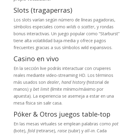
Slots (tragaperras)
Los slots varían según número de líneas pagadoras,
símbolos especiales como
wilds
o
scatter
, y rondas
bonus interactivas. Un juego popular como “Starburst”
tiene alta volatilidad baja‑media y ofrece pagos
frecuentes gracias a sus símbolos wild expansivos.
Casino en vivo
En la sección live podrás interactuar con crupieres
reales mediante video‑streaming HD. Los términos
más usados son
dealer
,
hand history
(historial de
manos) y
bet limit
(límite mínimo/máximo por
apuesta). La experiencia se asemeja a estar en una
mesa física sin salir casa.
Póker & Otros juegos table‑top
En las mesas virtuales se emplean palabras como
pot
(bote),
fold
(retirarse),
raise
(subir) y
all‑in
. Cada