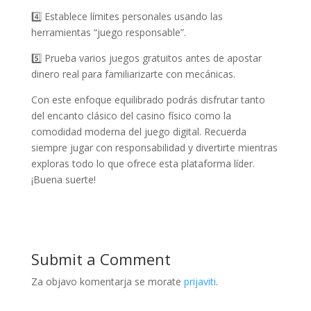
4️⃣ Establece límites personales usando las
herramientas “juego responsable”.
5️⃣ Prueba varios juegos gratuitos antes de apostar
dinero real para familiarizarte con mecánicas.
Con este enfoque equilibrado podrás disfrutar tanto
del encanto clásico del casino físico como la
comodidad moderna del juego digital.​ Recuerda
siempre jugar con responsabilidad y divertirte mientras
exploras todo lo que ofrece esta plataforma líder.​
¡Buena suerte!
Submit a Comment
Za objavo komentarja se morate
prijaviti
.