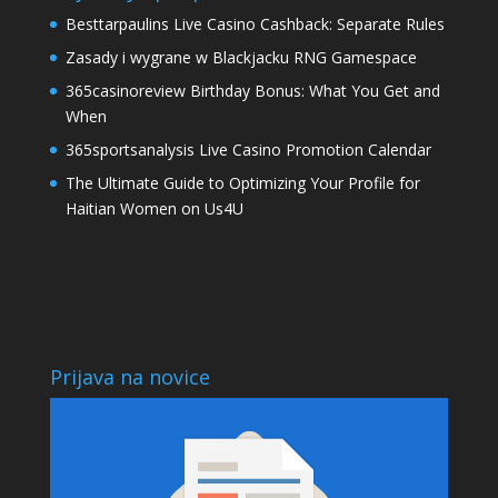
Besttarpaulins Live Casino Cashback: Separate Rules
Zasady i wygrane w Blackjacku RNG Gamespace
365casinoreview Birthday Bonus: What You Get and
When
365sportsanalysis Live Casino Promotion Calendar
The Ultimate Guide to Optimizing Your Profile for
Haitian Women on Us4U
Prijava na novice