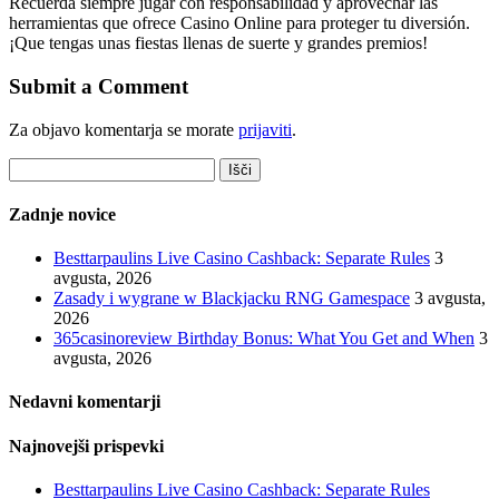
Recuerda siempre jugar con responsabilidad y aprovechar las
herramientas que ofrece Casino Online para proteger tu diversión.
¡Que tengas unas fiestas llenas de suerte y grandes premios!
Submit a Comment
Za objavo komentarja se morate
prijaviti
.
Išči:
Zadnje novice
Besttarpaulins Live Casino Cashback: Separate Rules
3
avgusta, 2026
Zasady i wygrane w Blackjacku RNG Gamespace
3 avgusta,
2026
365casinoreview Birthday Bonus: What You Get and When
3
avgusta, 2026
Nedavni komentarji
Najnovejši prispevki
Besttarpaulins Live Casino Cashback: Separate Rules