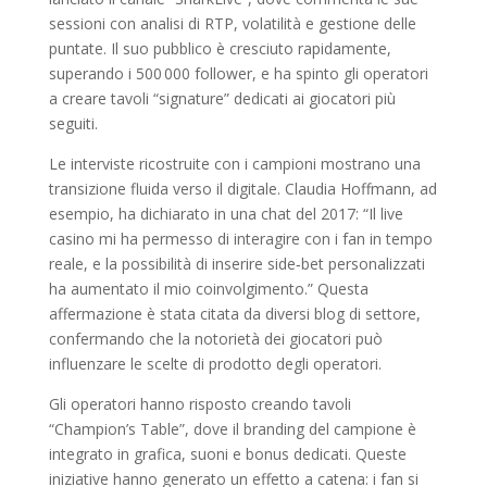
sessioni con analisi di RTP, volatilità e gestione delle
puntate. Il suo pubblico è cresciuto rapidamente,
superando i 500 000 follower, e ha spinto gli operatori
a creare tavoli “signature” dedicati ai giocatori più
seguiti.
Le interviste ricostruite con i campioni mostrano una
transizione fluida verso il digitale. Claudia Hoffmann, ad
esempio, ha dichiarato in una chat del 2017: “Il live
casino mi ha permesso di interagire con i fan in tempo
reale, e la possibilità di inserire side‑bet personalizzati
ha aumentato il mio coinvolgimento.” Questa
affermazione è stata citata da diversi blog di settore,
confermando che la notorietà dei giocatori può
influenzare le scelte di prodotto degli operatori.
Gli operatori hanno risposto creando tavoli
“Champion’s Table”, dove il branding del campione è
integrato in grafica, suoni e bonus dedicati. Queste
iniziative hanno generato un effetto a catena: i fan si