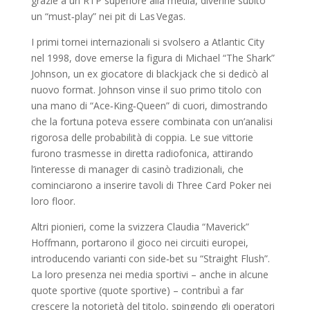
grazie a un RTP superiore alla media, divenne subito
un “must‑play” nei pit di Las Vegas.
I primi tornei internazionali si svolsero a Atlantic City
nel 1998, dove emerse la figura di Michael “The Shark”
Johnson, un ex giocatore di blackjack che si dedicò al
nuovo format. Johnson vinse il suo primo titolo con
una mano di “Ace‑King‑Queen” di cuori, dimostrando
che la fortuna poteva essere combinata con un’analisi
rigorosa delle probabilità di coppia. Le sue vittorie
furono trasmesse in diretta radiofonica, attirando
l’interesse di manager di casinò tradizionali, che
cominciarono a inserire tavoli di Three Card Poker nei
loro floor.
Altri pionieri, come la svizzera Claudia “Maverick”
Hoffmann, portarono il gioco nei circuiti europei,
introducendo varianti con side‑bet su “Straight Flush”.
La loro presenza nei media sportivi – anche in alcune
quote sportive (quote sportive) – contribuì a far
crescere la notorietà del titolo, spingendo gli operatori