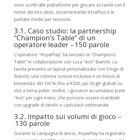
sono iscritti alle piattaforme per giocare su tavoli con il
nome del loro idolo, incrementando il traffico e le
puntate medie per sessione.
3.1. Caso studio: la partnership
“Champion’s Table” di un
operatore leader – 150 parole
L’operatore “RoyalPlay” ha lanciato la “Champion’s
Table” in collaborazione con Luca “Ace” Bianchi. La
tavola presenta un layout personalizzato con il logo di
Bianchi, una colonna sonora esclusiva e un bonus di
benvenuto del 100 % fino a €200, più 50 giri gratuiti su
slot a tema poker. Inoltre, i giocatori accumulano punti
“Ace” per ogni mano, che possono essere scambiati
con upgrade di tavolo o cash‑back settimanale.
3.2. Impatto sui volumi di gioco –
130 parole
Durante la campagna di lancio, RoyalPlay ha registrato