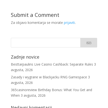
Submit a Comment
Za objavo komentarja se morate
prijaviti
.
Zadnje novice
Besttarpaulins Live Casino Cashback: Separate Rules
3
avgusta, 2026
Zasady i wygrane w Blackjacku RNG Gamespace
3
avgusta, 2026
365casinoreview Birthday Bonus: What You Get and
When
3 avgusta, 2026
Nedavni komentarji