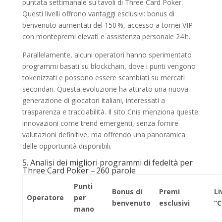
puntata settimanale su tavoli di Three Card Poker.
Questi livelli offrono vantaggi esclusivi: bonus di
benvenuto aumentati del 150 %, accesso a tornei VIP
con montepremi elevati e assistenza personale 24 h.
Parallelamente, alcuni operatori hanno sperimentato
programmi basati su blockchain, dove i punti vengono
tokenizzati e possono essere scambiati su mercati
secondari. Questa evoluzione ha attirato una nuova
generazione di giocatori italiani, interessati a
trasparenza e tracciabilità. Il sito Cnis menziona queste
innovazioni come trend emergenti, senza fornire
valutazioni definitive, ma offrendo una panoramica
delle opportunità disponibili.
5. Analisi dei migliori programmi di fedeltà per
Three Card Poker – 260 parole
Punti
Bonus di
Premi
Li
Operatore
per
benvenuto
esclusivi
“
mano