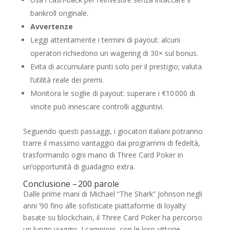
bankroll originale.
Avvertenze
Leggi attentamente i termini di payout: alcuni
operatori richiedono un wagering di 30× sul bonus.
Evita di accumulare punti solo per il prestigio; valuta
l’utilità reale dei premi.
Monitora le soglie di payout: superare i €10 000 di
vincite può innescare controlli aggiuntivi.
Seguendo questi passaggi, i giocatori italiani potranno
trarre il massimo vantaggio dai programmi di fedeltà,
trasformando ogni mano di Three Card Poker in
un’opportunità di guadagno extra.
Conclusione – 200 parole
Dalle prime mani di Michael “The Shark” Johnson negli
anni ’90 fino alle sofisticate piattaforme di loyalty
basate su blockchain, il Three Card Poker ha percorso
un lungo viaggio. I campioni, con le loro vittorie