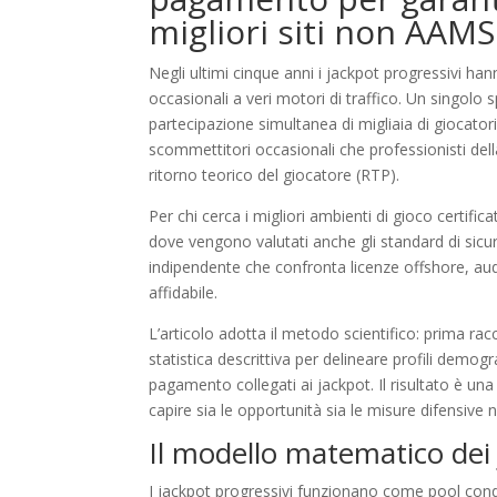
migliori siti non AAMS
Negli ultimi cinque anni i jackpot progressivi ha
occasionali a veri motori di traffico. Un singolo 
partecipazione simultanea di migliaia di giocator
scommettitori occasionali che professionisti dell
ritorno teorico del giocatore (RTP).
Per chi cerca i migliori ambienti di gioco certificat
dove vengono valutati anche gli standard di sicu
indipendente che confronta licenze offshore, aud
affidabile.
L’articolo adotta il metodo scientifico: prima racc
statistica descrittiva per delineare profili demogr
pagamento collegati ai jackpot. Il risultato è u
capire sia le opportunità sia le misure difensive 
Il modello matematico dei 
I jackpot progressivi funzionano come pool condi