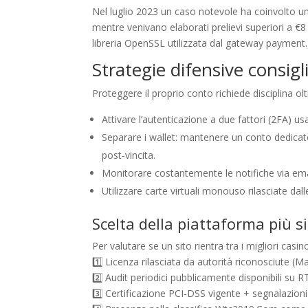
Nel luglio 2023 un caso notevole ha coinvolto 
mentre venivano elaborati prelievi superiori a €8 
libreria OpenSSL utilizzata dal gateway payment.
Strategie difensive consigli
Proteggere il proprio conto richiede disciplina ol
Attivare l’autenticazione a due fattori (2FA)
Separare i wallet: mantenere un conto dedicato
post‑vincita.
Monitorare costantemente le notifiche via email 
Utilizzare carte virtuali monouso rilasciate da
Scelta della piattaforma più s
Per valutare se un sito rientra tra i migliori casi
1️⃣ Licenza rilasciata da autorità riconosciute 
2️⃣ Audit periodici pubblicamente disponibili su 
3️⃣ Certificazione PCI‑DSS vigente + segnalazioni