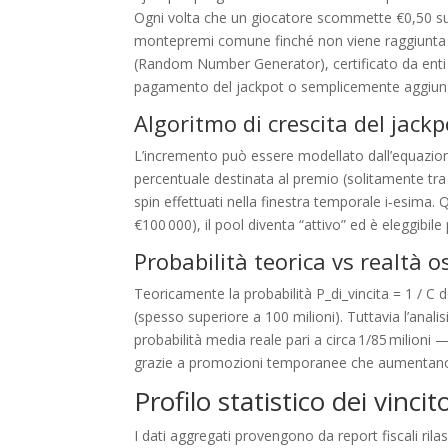
Ogni volta che un giocatore scommette €0,50 su u
montepremi comune finché non viene raggiunta la
(Random Number Generator), certificato da enti co
pagamento del jackpot o semplicemente aggiung
Algoritmo di crescita del jackp
L’incremento può essere modellato dall’equazione J
percentuale destinata al premio (solitamente tra l
spin effettuati nella finestra temporale i‑esima
€100 000), il pool diventa “attivo” ed è eleggibile
Probabilità teorica vs realtà 
Teoricamente la probabilità P_di_vincita = 1 / C d
(spesso superiore a 100 milioni). Tuttavia l’anali
probabilità media reale pari a circa 1/85 milion
grazie a promozioni temporanee che aumentano
Profilo statistico dei vincit
I dati aggregati provengono da report fiscali rila