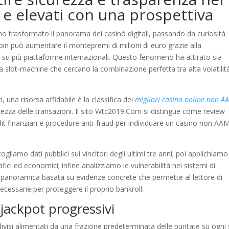
 e elevati con una prospettiva
nno trasformato il panorama dei casinò digitali, passando da curiosità
spin può aumentare il montepremi di milioni di euro grazie alla
i su più piattaforme internazionali. Questo fenomeno ha attirato sia
a slot‑machine che cercano la combinazione perfetta tra alta volatilit
i, una risorsa affidabile è la classifica dei
migliori casino online non A
rezza delle transazioni. Il sito Wtc2019.Com si distingue come review
it finanziari e procedure anti‑fraud per individuare un casino non AA
ogliamo dati pubblici sui vincitori degli ultimi tre anni; poi applichiamo
afici ed economici; infine analizziamo le vulnerabilità nei sistemi di
na panoramica basata su evidenze concrete che permette al lettore di
necessarie per proteggere il proprio bankroll.
jackpot progressivi
visi alimentati da una frazione predeterminata delle puntate su ogni 