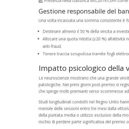
4️⃣ Presenza nella classifica Wtc2019.Com come 
Gestione responsabile del bank
Una volta incassata una somma consistente è fond
Destinare almeno il 50 % della vincita a investim
Allocare una quota ridotta (≤20 %) all’attività
anti‑fraud.
Tenere traccia scrupolosa tramite fogli elettro
Impatto psicologico della v
Le neuroscienze mostrano che una grande vincita a
patologiche. Nei primi giorni post‑premio si re
che spinge molti premianti verso scommesse ad al
Studi longitudinali condotti nel Regno Unito hann
mensile delle sessioni entro tre mesi dalla vitto
della puntata media o utilizzo esclusivo della
rischio di perdere parte significativa del premio