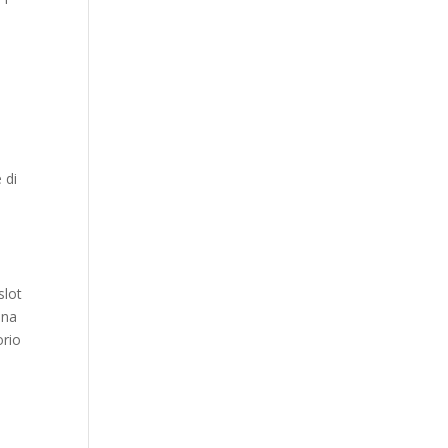
 di
slot
una
orio