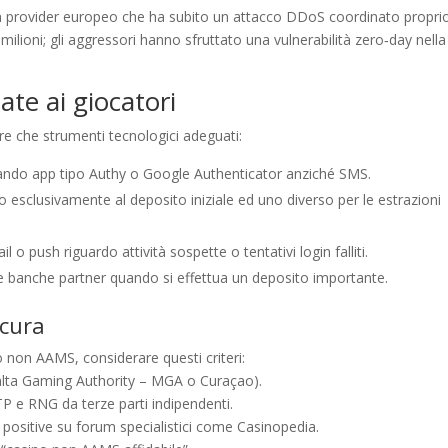
un provider europeo che ha subito un attacco DDoS coordinato propri
milioni; gli aggressori hanno sfruttato una vulnerabilità zero‑day nella
ate ai giocatori
tre che strumenti tecnologici adeguati:
 usando app tipo Authy o Google Authenticator anziché SMS.
 esclusivamente al deposito iniziale ed uno diverso per le estrazioni
o push riguardo attività sospette o tentativi login falliti.
lle banche partner quando si effettua un deposito importante.
icura
no non AAMS, considerare questi criteri:
(Malta Gaming Authority – MGA o Curaçao).
RTP e RNG da terze parti indipendenti.
 positive su forum specialistici come Casinopedia.