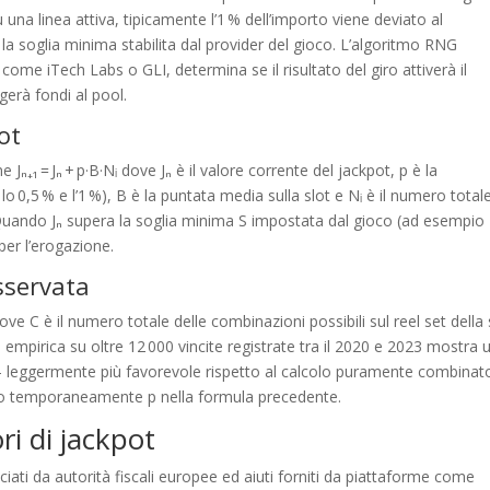
na linea attiva, tipicamente l’1 % dell’importo viene deviato al
 soglia minima stabilita dal provider del gioco. L’algoritmo RNG
me iTech Labs o GLI, determina se il risultato del giro attiverà il
erà fondi al pool.
ot
ₙ₊₁ = Jₙ + p·B·Nᵢ dove Jₙ è il valore corrente del jackpot, p è la
o 0,5 % e l’1 %), B è la puntata media sulla slot e Nᵢ è il numero totale
. Quando Jₙ supera la soglia minima S impostata dal gioco (ad esempio
 per l’erogazione.
osservata
ove C è il numero totale delle combinazioni possibili sul reel set della 
si empirica su oltre 12 000 vincite registrate tra il 2020 e 2023 mostra 
i — leggermente più favorevole rispetto al calcolo puramente combinat
 temporaneamente p nella formula precedente.
ori di jackpot
sciati da autorità fiscali europee ed aiuti forniti da piattaforme come