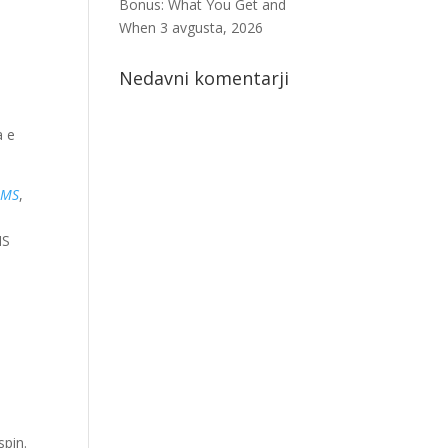
Bonus: What You Get and
When
3 avgusta, 2026
Nedavni komentarji
à e
AMS
,
MS
spin.