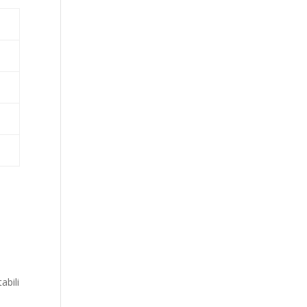
abili