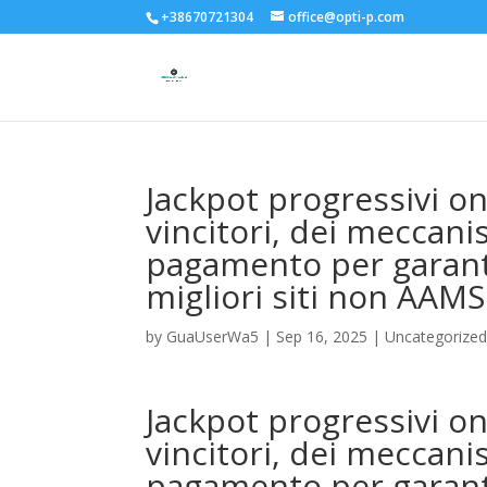
+38670721304
office@opti-p.com
Jackpot progressivi onl
vincitori, dei meccanis
pagamento per garanti
migliori siti non AAMS
by
GuaUserWa5
|
Sep 16, 2025
|
Uncategorize
Jackpot progressivi onl
vincitori, dei meccanis
pagamento per garanti