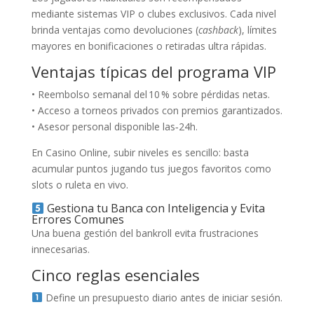
mediante sistemas VIP o clubes exclusivos. Cada nivel
brinda ventajas como devoluciones (
cashback
), límites
mayores en bonificaciones o retiradas ultra rápidas.
Ventajas típicas del programa VIP
• Reembolso semanal del 10 % sobre pérdidas netas.
• Acceso a torneos privados con premios garantizados.
• Asesor personal disponible las‑24h.
En Casino Online, subir niveles es sencillo: basta
acumular puntos jugando tus juegos favoritos como
slots o ruleta en vivo.
Gestiona tu Banca con Inteligencia y Evita
Errores Comunes
Una buena gestión del bankroll evita frustraciones
innecesarias.
Cinco reglas esenciales
Define un presupuesto diario antes de iniciar sesión.