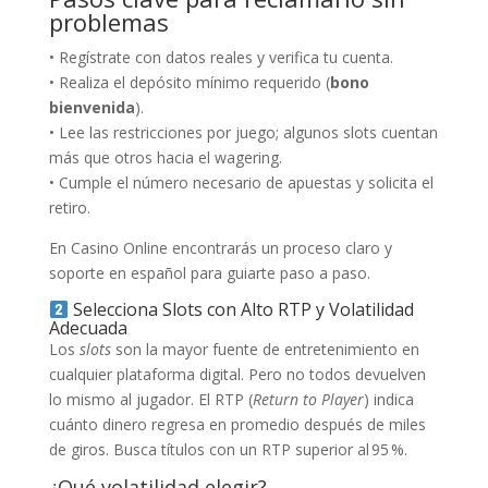
problemas
• Regístrate con datos reales y verifica tu cuenta.
• Realiza el depósito mínimo requerido (
bono
bienvenida
).
• Lee las restricciones por juego; algunos slots cuentan
más que otros hacia el wagering.
• Cumple el número necesario de apuestas y solicita el
retiro.
En Casino Online encontrarás un proceso claro y
soporte en español para guiarte paso a paso.
Selecciona Slots con Alto RTP y Volatilidad
Adecuada
Los
slots
son la mayor fuente de entretenimiento en
cualquier plataforma digital. Pero no todos devuelven
lo mismo al jugador. El RTP (
Return to Player
) indica
cuánto dinero regresa en promedio después de miles
de giros. Busca títulos con un RTP superior al 95 %.
¿Qué volatilidad elegir?