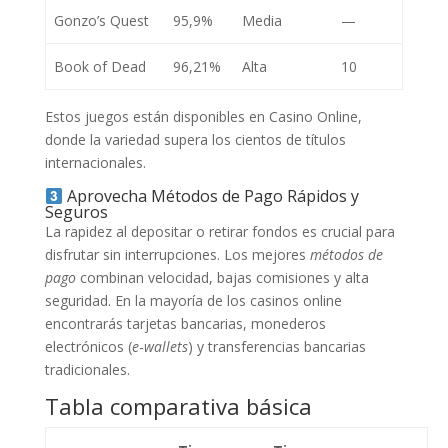
Gonzo’s Quest
95,9%
Media
—
Book of Dead
96,21%
Alta
10
Estos juegos están disponibles en Casino Online,
donde la variedad supera los cientos de títulos
internacionales.
Aprovecha Métodos de Pago Rápidos y
Seguros
La rapidez al depositar o retirar fondos es crucial para
disfrutar sin interrupciones. Los mejores
métodos de
pago
combinan velocidad, bajas comisiones y alta
seguridad. En la mayoría de los casinos online
encontrarás tarjetas bancarias, monederos
electrónicos (
e‑wallets
) y transferencias bancarias
tradicionales.
Tabla comparativa básica