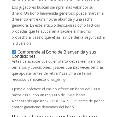
Los jugadores buscan siempre más valor por su
dinero. Un bono bienvenida generoso puede marcar la
diferencia entre una noche aburrida y una racha
ganadora. En este artículo descubrirás ocho tácticas
probadas que te ayudarán a sacarle el máximo
provecho al casino que elijas, sin perder la seguridad ni
la diversión.
Comprende el Bono de Bienvenida y sus
Condiciones
Antes de aceptar cualquier oferta debes leer bien los
términos y condiciones. ¿Sabes cuántas veces tendrás
que apostar antes de retirar? Esa cifra se llama
requisito de apuesta o
wagering
.
Ejemplo práctico: el casino ofrece un bono del 100 %
hasta 200 €, con un requisito de 35× el bono.
Necesitarás apostar 200 € × 35 = 7 000 € antes de poder
cobrar ganancias derivadas del bono.
Pasos clave para reclamarlo sin