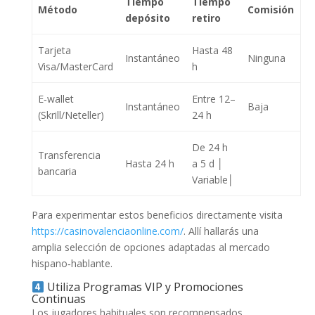
Tiempo
Tiempo
Método
Comisión
depósito
retiro
Tarjeta
Hasta 48
Instantáneo
Ninguna
Visa/MasterCard
h
E‑wallet
Entre 12–
Instantáneo
Baja
(Skrill/Neteller)
24 h
De 24 h
Transferencia
Hasta 24 h
a 5 d │
bancaria
Variable│
Para experimentar estos beneficios directamente visita
https://casinovalenciaonline.com/
. Allí hallarás una
amplia selección de opciones adaptadas al mercado
hispano‑hablante.
Utiliza Programas VIP y Promociones
Continuas
Los jugadores habituales son recompensados