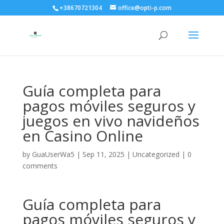
+38670721304
office@opti-p.com
Guía completa para
pagos móviles seguros y
juegos en vivo navideños
en Casino Online
by
GuaUserWa5
|
Sep 11, 2025
|
Uncategorized
|
0
comments
Guía completa para
pagos móviles seguros y