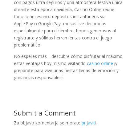
con pagos ultra seguros y una atmósfera festiva única
durante esta época navideña, Casino Online reúne
todo lo necesario.: depósitos instantáneos vía
Apple Pay o Google Pay, mesas live decoradas
especialmente para diciembre, bonos generosos al
registrarte y sólidas herramientas contra el juego
problemático.
No esperes más—descubre cómo disfrutar al máximo
estas ventajas hoy mismo visitando
casino online
¡y
prepárate para vivir unas fiestas llenas de emoción y
ganancias responsables!
Submit a Comment
Za objavo komentarja se morate
prijaviti
.