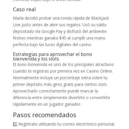
Caso real
María decidió probar una ronda rápida de Blackjack
Live justo antes de abrir sus regalos. Usó su saldo
depositado vía Google Pay y disfrutó del ambiente
festivo mientras ganaba $45 al cumplir una mano
perfecta bajo las luces digitales del casino.
Estrategias para aprovechar el bono
bienvenida y los slots
El
bono bienvenida
es uno de los principales atractivos
cuando te registras por primera vez en Casino Online.
Normalmente incluye un porcentaje extra sobre tu
primer depósito más giros gratis para ciertos
slots
.
Aprovecharlo correctamente puede marcar la
diferencia entre simplemente divertirte o convertirte
rápidamente en un jugador ganador.
Pasos recomendados
1️⃣ Regístrate utilizando tu correo electrónico personal.