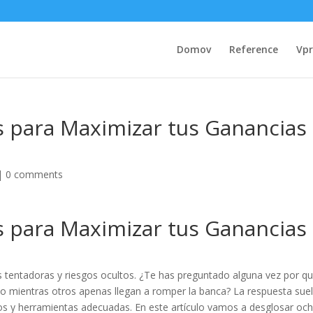
Domov
Reference
Vpr
es para Maximizar tus Ganancias
|
0 comments
es para Maximizar tus Ganancias
es tentadoras y riesgos ocultos. ¿Te has preguntado alguna vez por q
o mientras otros apenas llegan a romper la banca? La respuesta sue
os y herramientas adecuadas. En este artículo vamos a desglosar oc