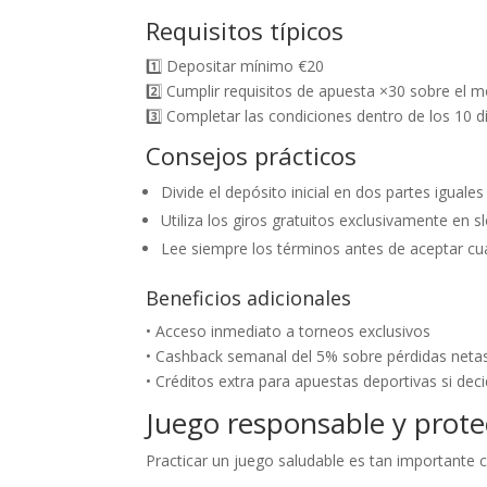
Requisitos típicos
1️⃣ Depositar mínimo €20
2️⃣ Cumplir requisitos de apuesta ×30 sobre el 
3️⃣ Completar las condiciones dentro de los 10 d
Consejos prácticos
Divide el depósito inicial en dos partes iguale
Utiliza los giros gratuitos exclusivamente en sl
Lee siempre los términos antes de aceptar cua
Beneficios adicionales
• Acceso inmediato a torneos exclusivos
• Cashback semanal del 5% sobre pérdidas neta
• Créditos extra para apuestas deportivas si dec
Juego responsable y prote
Practicar un juego saludable es tan importante 