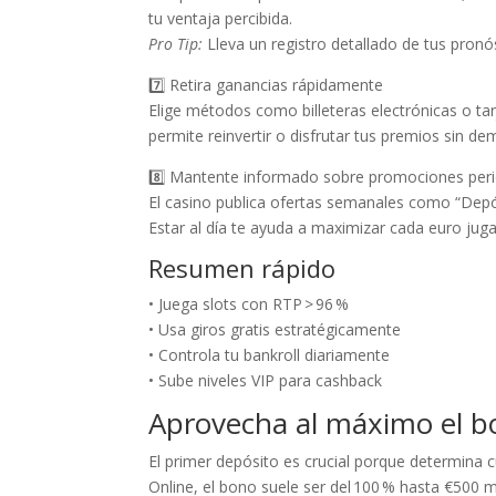
tu ventaja percibida.​
Pro Tip:
Lleva un registro detallado de tus pronó
7️⃣ Retira ganancias rápidamente
Elige métodos como billeteras electrónicas o ta
permite reinvertir o disfrutar tus premios sin dem
8️⃣ Mantente informado sobre promociones peri
El casino publica ofertas semanales como “Depó
Estar al día te ayuda a maximizar cada euro juga
Resumen rápido
• Juega slots con RTP > 96 %
• Usa giros gratis estratégicamente
• Controla tu bankroll diariamente
• Sube niveles VIP para cashback
Aprovecha al máximo el b
El primer depósito es crucial porque determina c
Online, el bono suele ser del 100 % hasta €500 