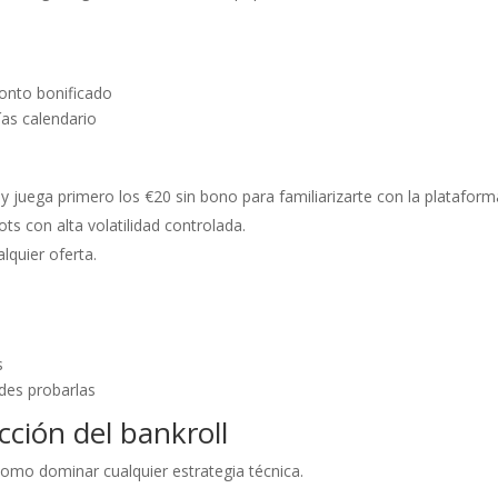
monto bonificado
ías calendario
s y juega primero los €20 sin bono para familiarizarte con la plataform
ots con alta volatilidad controlada.
lquier oferta.
s
ides probarlas
cción del bankroll
como dominar cualquier estrategia técnica.