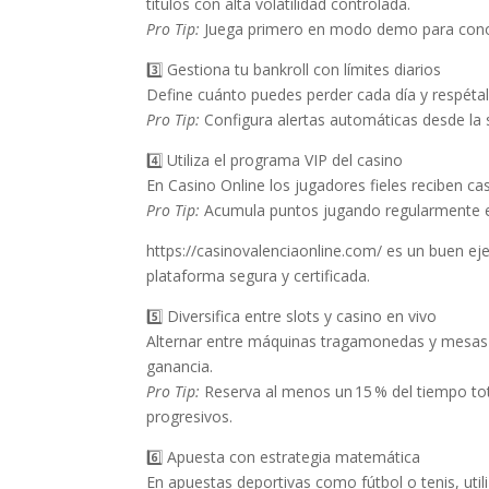
títulos con alta volatilidad controlada.
Pro Tip:
Juega primero en modo demo para conocer
3️⃣ Gestiona tu bankroll con límites diarios
Define cuánto puedes perder cada día y respétalo 
Pro Tip:
Configura alertas automáticas desde la 
4️⃣ Utiliza el programa VIP del casino
En Casino Online los jugadores fieles reciben 
Pro Tip:
Acumula puntos jugando regularmente en 
https://casinovalenciaonline.com/ es un buen e
plataforma segura y certificada.
5️⃣ Diversifica entre slots y casino en vivo
Alternar entre máquinas tragamonedas y mesas c
ganancia.​
Pro Tip:
Reserva al menos un 15 % del tiempo to
progresivos.​
6️⃣ Apuesta con estrategia matemática
En apuestas deportivas como fútbol o tenis, uti