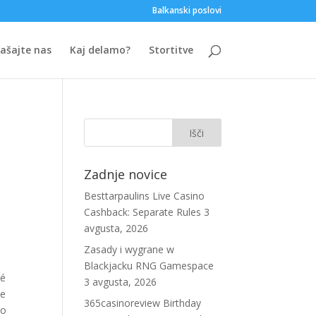
Balkanski poslovi
ašajte nas
Kaj delamo?
Stortitve
Zadnje novice
Besttarpaulins Live Casino
Cashback: Separate Rules
3
avgusta, 2026
Zasady i wygrane w
Blackjacku RNG Gamespace
ué
3 avgusta, 2026
le
365casinoreview Birthday
ho