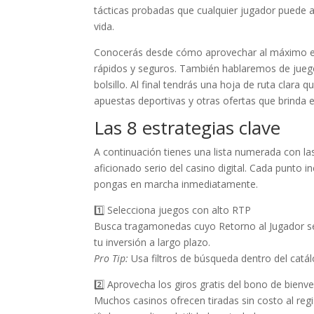
tácticas probadas que cualquier jugador puede a
vida.
Conocerás desde cómo aprovechar al máximo el
rápidos y seguros. También hablaremos de juego 
bolsillo. Al final tendrás una hoja de ruta clara
apuestas deportivas y otras ofertas que brinda el
Las 8 estrategias clave
A continuación tienes una lista numerada con la
aficionado serio del casino digital. Cada punto i
pongas en marcha inmediatamente.
1️⃣ Selecciona juegos con alto RTP
Busca tragamonedas cuyo Retorno al Jugador sea 
tu inversión a largo plazo.
Pro Tip:
Usa filtros de búsqueda dentro del catál
2️⃣ Aprovecha los giros gratis del bono de bienv
Muchos casinos ofrecen tiradas sin costo al regi