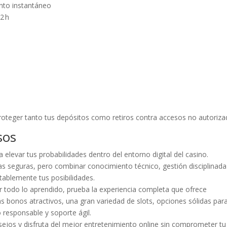
nto instantáneo
2 h
 proteger tanto tus depósitos como retiros contra accesos no autoriza
sos
elevar tus probabilidades dentro del entorno digital del casino.
 seguras, pero combinar conocimiento técnico, gestión disciplinada
tablemente tus posibilidades.
r todo lo aprendido, prueba la experiencia completa que ofrece
rás bonos atractivos, una gran variedad de slots, opciones sólidas par
 responsable y soporte ágil.
ejos y disfruta del mejor entretenimiento online sin comprometer tu