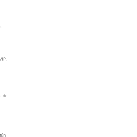
s.
VIP.
s de
gún