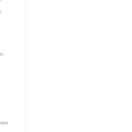
.​
s.​
asino