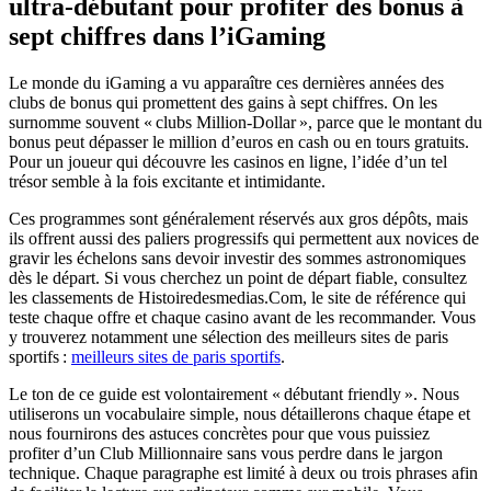
ultra‑débutant pour profiter des bonus à
sept chiffres dans l’iGaming
Le monde du iGaming a vu apparaître ces dernières années des
clubs de bonus qui promettent des gains à sept chiffres. On les
surnomme souvent « clubs Million‑Dollar », parce que le montant du
bonus peut dépasser le million d’euros en cash ou en tours gratuits.
Pour un joueur qui découvre les casinos en ligne, l’idée d’un tel
trésor semble à la fois excitante et intimidante.
Ces programmes sont généralement réservés aux gros dépôts, mais
ils offrent aussi des paliers progressifs qui permettent aux novices de
gravir les échelons sans devoir investir des sommes astronomiques
dès le départ. Si vous cherchez un point de départ fiable, consultez
les classements de Histoiredesmedias.Com, le site de référence qui
teste chaque offre et chaque casino avant de les recommander. Vous
y trouverez notamment une sélection des meilleurs sites de paris
sportifs :
meilleurs sites de paris sportifs
.
Le ton de ce guide est volontairement « débutant friendly ». Nous
utiliserons un vocabulaire simple, nous détaillerons chaque étape et
nous fournirons des astuces concrètes pour que vous puissiez
profiter d’un Club Millionnaire sans vous perdre dans le jargon
technique. Chaque paragraphe est limité à deux ou trois phrases afin