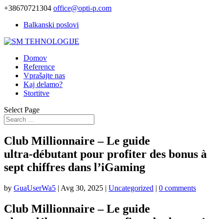
+38670721304
office@opti-p.com
Balkanski poslovi
Domov
Reference
Vprašajte nas
Kaj delamo?
Stortitve
Select Page
Club Millionnaire – Le guide
ultra‑débutant pour profiter des bonus à
sept chiffres dans l’iGaming
by
GuaUserWa5
|
Avg 30, 2025
|
Uncategorized
|
0 comments
Club Millionnaire – Le guide