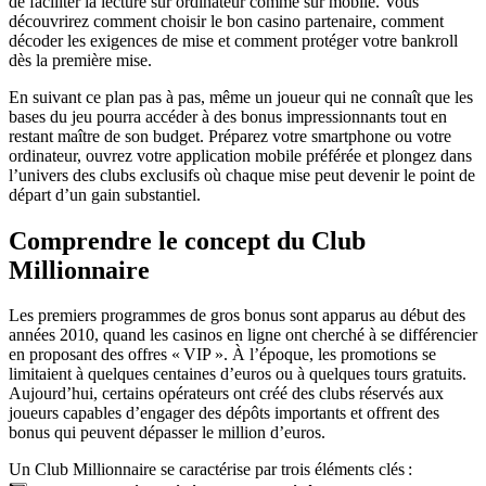
de faciliter la lecture sur ordinateur comme sur mobile. Vous
découvrirez comment choisir le bon casino partenaire, comment
décoder les exigences de mise et comment protéger votre bankroll
dès la première mise.
En suivant ce plan pas à pas, même un joueur qui ne connaît que les
bases du jeu pourra accéder à des bonus impressionnants tout en
restant maître de son budget. Préparez votre smartphone ou votre
ordinateur, ouvrez votre application mobile préférée et plongez dans
l’univers des clubs exclusifs où chaque mise peut devenir le point de
départ d’un gain substantiel.
Comprendre le concept du Club
Millionnaire
Les premiers programmes de gros bonus sont apparus au début des
années 2010, quand les casinos en ligne ont cherché à se différencier
en proposant des offres « VIP ». À l’époque, les promotions se
limitaient à quelques centaines d’euros ou à quelques tours gratuits.
Aujourd’hui, certains opérateurs ont créé des clubs réservés aux
joueurs capables d’engager des dépôts importants et offrent des
bonus qui peuvent dépasser le million d’euros.
Un Club Millionnaire se caractérise par trois éléments clés :