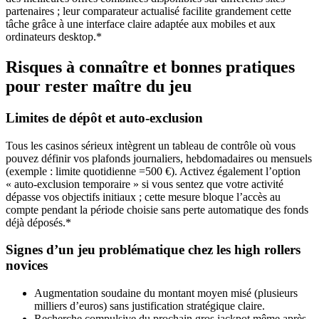
partenaires ; leur comparateur actualisé facilite grandement cette
tâche grâce à une interface claire adaptée aux mobiles et aux
ordinateurs desktop.*
Risques à connaître et bonnes pratiques
pour rester maître du jeu
Limites de dépôt et auto‑exclusion
Tous les casinos sérieux intègrent un tableau de contrôle où vous
pouvez définir vos plafonds journaliers, hebdomadaires ou mensuels
(exemple : limite quotidienne =500 €). Activez également l’option
« auto‑exclusion temporaire » si vous sentez que votre activité
dépasse vos objectifs initiaux ; cette mesure bloque l’accès au
compte pendant la période choisie sans perte automatique des fonds
déjà déposés.*
Signes d’un jeu problématique chez les high rollers
novices
Augmentation soudaine du montant moyen misé (plusieurs
milliers d’euros) sans justification stratégique claire.
Recherche compulsive du prochain gros jackpot même après