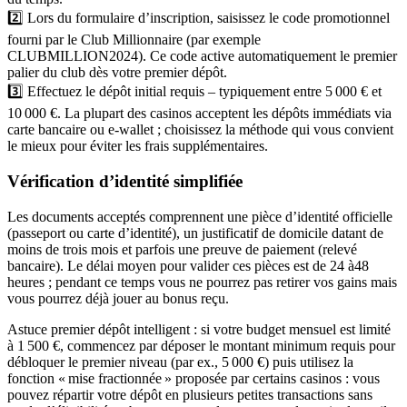
2️⃣ Lors du formulaire d’inscription, saisissez le code promotionnel
fourni par le Club Millionnaire (par exemple
CLUBMILLION2024). Ce code active automatiquement le premier
palier du club dès votre premier dépôt.
3️⃣ Effectuez le dépôt initial requis – typiquement entre 5 000 € et
10 000 €. La plupart des casinos acceptent les dépôts immédiats via
carte bancaire ou e‑wallet ; choisissez la méthode qui vous convient
le mieux pour éviter les frais supplémentaires.
Vérification d’identité simplifiée
Les documents acceptés comprennent une pièce d’identité officielle
(passeport ou carte d’identité), un justificatif de domicile datant de
moins de trois mois et parfois une preuve de paiement (relevé
bancaire). Le délai moyen pour valider ces pièces est de 24 à48
heures ; pendant ce temps vous ne pourrez pas retirer vos gains mais
vous pourrez déjà jouer au bonus reçu.
Astuce premier dépôt intelligent : si votre budget mensuel est limité
à 1 500 €, commencez par déposer le montant minimum requis pour
débloquer le premier niveau (par ex., 5 000 €) puis utilisez la
fonction « mise fractionnée » proposée par certains casinos : vous
pouvez répartir votre dépôt en plusieurs petites transactions sans