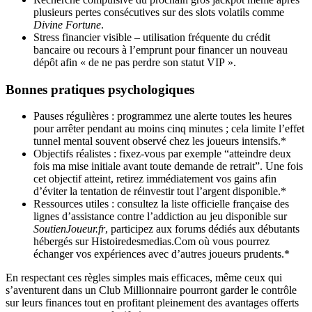
plusieurs pertes consécutives sur des slots volatils comme
Divine Fortune
.
Stress financier visible – utilisation fréquente du crédit
bancaire ou recours à l’emprunt pour financer un nouveau
dépôt afin « de ne pas perdre son statut VIP ».
Bonnes pratiques psychologiques
Pauses régulières : programmez une alerte toutes les heures
pour arrêter pendant au moins cinq minutes ; cela limite l’effet
tunnel mental souvent observé chez les joueurs intensifs.*
Objectifs réalistes : fixez-vous par exemple “atteindre deux
fois ma mise initiale avant toute demande de retrait”. Une fois
cet objectif atteint, retirez immédiatement vos gains afin
d’éviter la tentation de réinvestir tout l’argent disponible.*
Ressources utiles : consultez la liste officielle française des
lignes d’assistance contre l’addiction au jeu disponible sur
SoutienJoueur.fr
, participez aux forums dédiés aux débutants
hébergés sur Histoiredesmedias.Com où vous pourrez
échanger vos expériences avec d’autres joueurs prudents.*
En respectant ces règles simples mais efficaces, même ceux qui
s’aventurent dans un Club Millionnaire pourront garder le contrôle
sur leurs finances tout en profitant pleinement des avantages offerts