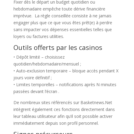
Fixer dès le départ un budget quotidien ou
hebdomadaire empêche toute dérive financière
imprévue. La règle conseillée consiste à ne jamais
engager plus que ce que vous êtes prêt(e) à perdre
sans impacter vos dépenses essentielles telles que
loyers ou factures utilities.
Outils offerts par les casinos
• Dépôt limité – choisissez
quotidien/hebdomadaire/mensuel ;
• Auto‑exclusion temporaire – bloque accès pendant X
jours voire définitif ;
• Limites temporelles – notifications après N minutes
passées devant l’écran .
De nombreux sites référencés sur Basketnews.Net
intègrent également ces fonctions directement dans
leur tableau utilisateur afin qu’il soit possible activer
immédiatement depuis son profil personnel.