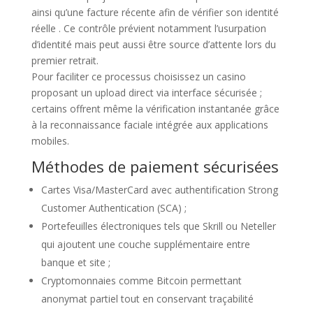
ainsi qu’une facture récente afin de vérifier son identité
réelle . Ce contrôle prévient notamment l’usurpation
d’identité mais peut aussi être source d’attente lors du
premier retrait.
Pour faciliter ce processus choisissez un casino
proposant un upload direct via interface sécurisée ;
certains offrent même la vérification instantanée grâce
à la reconnaissance faciale intégrée aux applications
mobiles.
Méthodes de paiement sécurisées
Cartes Visa/MasterCard avec authentification Strong
Customer Authentication (SCA) ;
Portefeuilles électroniques tels que Skrill ou Neteller
qui ajoutent une couche supplémentaire entre
banque et site ;
Cryptomonnaies comme Bitcoin permettant
anonymat partiel tout en conservant traçabilité