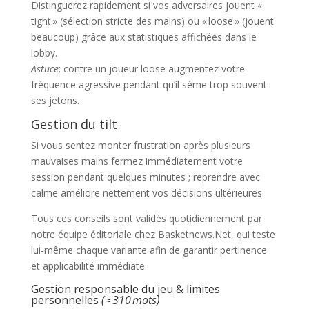
Distinguerez rapidement si vos adversaires jouent «
tight » (sélection stricte des mains) ou « loose » (jouent
beaucoup) grâce aux statistiques affichées dans le
lobby.
Astuce
: contre un joueur loose augmentez votre
fréquence agressive pendant qu’il sème trop souvent
ses jetons.
Gestion du tilt
Si vous sentez monter frustration après plusieurs
mauvaises mains fermez immédiatement votre
session pendant quelques minutes ; reprendre avec
calme améliore nettement vos décisions ultérieures.
Tous ces conseils sont validés quotidiennement par
notre équipe éditoriale chez Basketnews.Net, qui teste
lui‑même chaque variante afin de garantir pertinence
et applicabilité immédiate.
Gestion responsable du jeu & limites
personnelles
(≈ 310 mots)