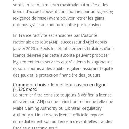
sont la mise minimale/m maximale autorisée et les
bonus d’accueil souvent conditionnés par un
wagering
(exigence de mise) avant pouvoir retirer les gains
obtenus grâce au cadeau initialisé par le casino.
En France l’activité est encadrée par l’Autorité
Nationale des Jeux (ANJ), successeur d’Arjel depuis
janvier 2020 ». Seuls les établissements titulaires d’une
licence délivrée par cette autorité peuvent proposer
légalement leurs services aux résidents hexagonaux ;
ils sont soumis à des audits réguliers assurant l’équité
des jeux et la protection financière des joueurs.
Comment choisir le meilleur casino en ligne
(≈ 330 mots)
Le premier filtre consiste toujours à vérifier la licence
délivrée par l’ANJ ou une juridiction reconnue telle que
Malte Gaming Authority ou Gibraltar Regulatory
Authority ». Un site sans licence officielle expose
immédiatement son audience à d’éventuelles fraudes
fiscales ou techniques.*