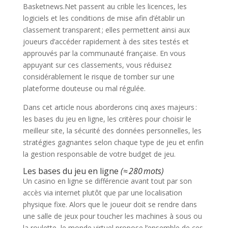
Basketnews.Net passent au crible les licences, les
logiciels et les conditions de mise afin d’établir un
classement transparent ; elles permettent ainsi aux
joueurs d’accéder rapidement à des sites testés et
approuvés par la communauté française. En vous
appuyant sur ces classements, vous réduisez
considérablement le risque de tomber sur une
plateforme douteuse ou mal régulée.
Dans cet article nous aborderons cinq axes majeurs :
les bases du jeu en ligne, les critères pour choisir le
meilleur site, la sécurité des données personnelles, les
stratégies gagnantes selon chaque type de jeu et enfin
la gestion responsable de votre budget de jeu.
Les bases du jeu en ligne
(≈ 280 mots)
Un casino en ligne se différencie avant tout par son
accès via internet plutôt que par une localisation
physique fixe. Alors que le joueur doit se rendre dans
une salle de jeux pour toucher les machines à sous ou
la roulette, le monde virtuel propose l’ensemble de ces