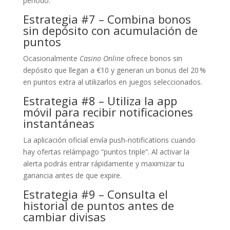
periodo.
Estrategia #7 – Combina bonos
sin depósito con acumulación de
puntos
Ocasionalmente
Casino Online
ofrece bonos sin
depósito que llegan a €10 y generan un bonus del 20 %
en puntos extra al utilizarlos en juegos seleccionados.
Estrategia #8 – Utiliza la app
móvil para recibir notificaciones
instantáneas
La aplicación oficial envía push‑notifications cuando
hay ofertas relámpago “puntos triple”. Al activar la
alerta podrás entrar rápidamente y maximizar tu
ganancia antes de que expire.
Estrategia #9 – Consulta el
historial de puntos antes de
cambiar divisas