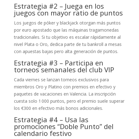
Estrategia #2 – Juega en los
juegos con mayor ratio de puntos
Los juegos de póker y blackjack otorgan más puntos
por euro apostado que las máquinas tragamonedas
tradicionales. Si tu objetivo es escalar rápidamente al
nivel Plata o Oro, dedica parte de tu bankroll a mesas
con apuestas bajas pero alta generación de puntos.
Estrategia #3 – Participa en
torneos semanales del club VIP
Cada viernes se lanzan torneos exclusivos para
miembros Oro y Platino con premios en efectivo y
paquetes de vacaciones en Valencia. La inscripción
cuesta solo 1 000 puntos, pero el premio suele superar
los €300 en efectivo más bonos adicionales.
Estrategia #4 – Usa las
promociones “Doble Punto” del
calendario festivo