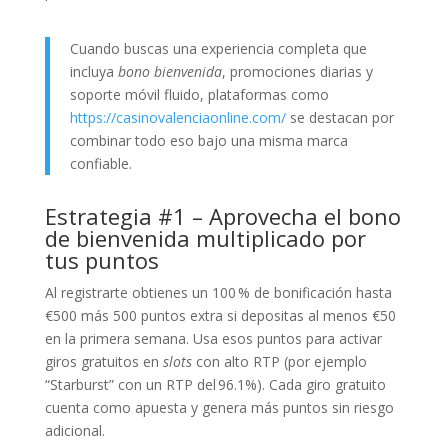
Cuando buscas una experiencia completa que
incluya
bono bienvenida
, promociones diarias y
soporte móvil fluido, plataformas como
https://casinovalenciaonline.com/
se destacan por
combinar todo eso bajo una misma marca
confiable.
Estrategia #1 – Aprovecha el bono
de bienvenida multiplicado por
tus puntos
Al registrarte obtienes un 100 % de bonificación hasta
€500 más 500 puntos extra si depositas al menos €50
en la primera semana. Usa esos puntos para activar
giros gratuitos en
slots
con alto RTP (por ejemplo
“Starburst” con un RTP del 96.1%). Cada giro gratuito
cuenta como apuesta y genera más puntos sin riesgo
adicional.