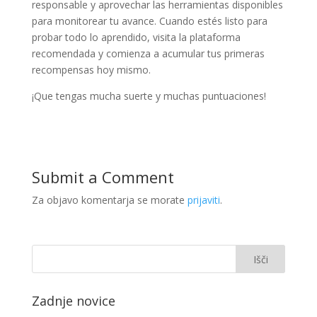
responsable y aprovechar las herramientas disponibles
para monitorear tu avance. Cuando estés listo para
probar todo lo aprendido, visita la plataforma
recomendada y comienza a acumular tus primeras
recompensas hoy mismo.
¡Que tengas mucha suerte y muchas puntuaciones!
Submit a Comment
Za objavo komentarja se morate
prijaviti
.
Zadnje novice