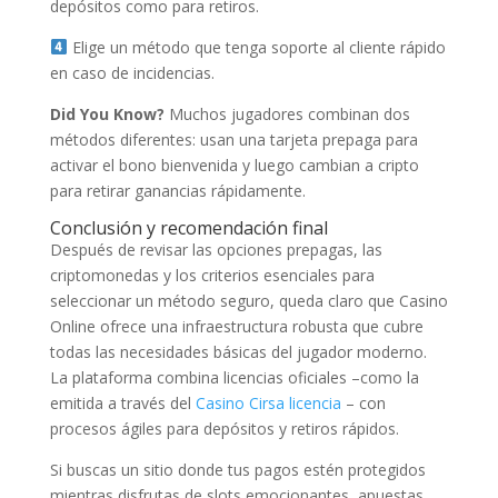
depósitos como para retiros.
Elige un método que tenga soporte al cliente rápido
en caso de incidencias.
Did You Know?
Muchos jugadores combinan dos
métodos diferentes: usan una tarjeta prepaga para
activar el bono bienvenida y luego cambian a cripto
para retirar ganancias rápidamente.
Conclusión y recomendación final
Después de revisar las opciones prepagas, las
criptomonedas y los criterios esenciales para
seleccionar un método seguro, queda claro que Casino
Online ofrece una infraestructura robusta que cubre
todas las necesidades básicas del jugador moderno.
La plataforma combina licencias oficiales –como la
emitida a través del
Casino Cirsa licencia
– con
procesos ágiles para depósitos y retiros rápidos.
Si buscas un sitio donde tus pagos estén protegidos
mientras disfrutas de slots emocionantes, apuestas