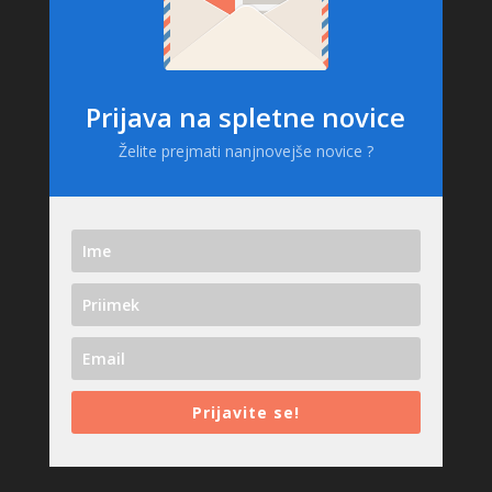
Prijava na spletne novice
Želite prejmati nanjnovejše novice ?
Prijavite se!