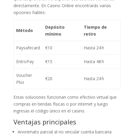
directamente. En Casino Online encontrarás varias
opciones fiables:
Depósito
Tiempo de
Método
mínimo
retiro
Paysafecard
€10
Hasta 24 h
EntroPay
€15
Hasta 48 h
Voucher
€20
Hasta 24 h
Plus
Estas soluciones funcionan como efectivo virtual que
compras en tiendas físicas o por internet y luego
ingresas el código único en el casino.
Ventajas principales
Anonimato parcial al no vincular cuenta bancaria