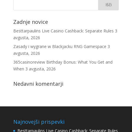
Zadnje novice
Besttarpaulins Live Casino Cashback: Separate Rules
3
avgusta, 2026
Zasady i wygrane w Blackjacku RNG Gamespace
3
avgusta, 2026
365casinoreview Birthday Bonus: What You Get and
When
3 avgusta, 2026
Nedavni komentarji
Najnovejši prispevki
Besttarpaulins Live Casino Cashback: Separate Rules