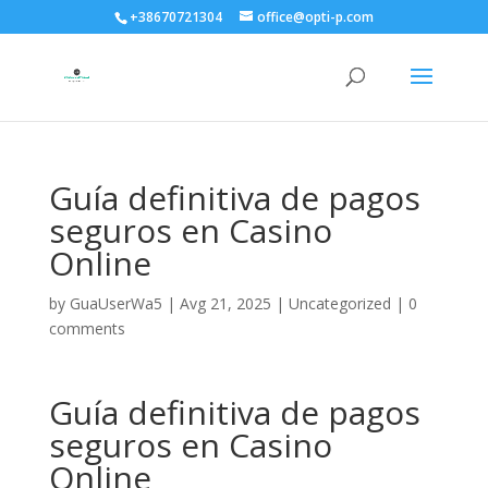
+38670721304
office@opti-p.com
Guía definitiva de pagos
seguros en Casino
Online
by
GuaUserWa5
|
Avg 21, 2025
|
Uncategorized
|
0
comments
Guía definitiva de pagos
seguros en Casino
Online