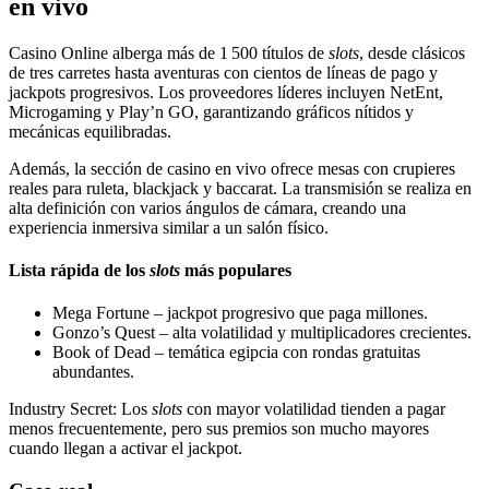
en vivo
Casino Online alberga más de 1 500 títulos de
slots
, desde clásicos
de tres carretes hasta aventuras con cientos de líneas de pago y
jackpots progresivos. Los proveedores líderes incluyen NetEnt,
Microgaming y Play’n GO, garantizando gráficos nítidos y
mecánicas equilibradas.
Además, la sección de casino en vivo ofrece mesas con crupieres
reales para ruleta, blackjack y baccarat. La transmisión se realiza en
alta definición con varios ángulos de cámara, creando una
experiencia inmersiva similar a un salón físico.
Lista rápida de los
slots
más populares
Mega Fortune – jackpot progresivo que paga millones.
Gonzo’s Quest – alta volatilidad y multiplicadores crecientes.
Book of Dead – temática egipcia con rondas gratuitas
abundantes.
Industry Secret: Los
slots
con mayor volatilidad tienden a pagar
menos frecuentemente, pero sus premios son mucho mayores
cuando llegan a activar el jackpot.