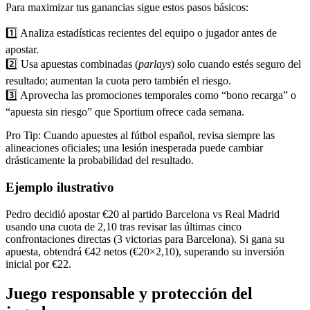
Para maximizar tus ganancias sigue estos pasos básicos:
1️⃣ Analiza estadísticas recientes del equipo o jugador antes de
apostar.
2️⃣ Usa apuestas combinadas (
parlays
) solo cuando estés seguro del
resultado; aumentan la cuota pero también el riesgo.
3️⃣ Aprovecha las promociones temporales como “bono recarga” o
“apuesta sin riesgo” que Sportium ofrece cada semana.
Pro Tip: Cuando apuestes al fútbol español, revisa siempre las
alineaciones oficiales; una lesión inesperada puede cambiar
drásticamente la probabilidad del resultado.
Ejemplo ilustrativo
Pedro decidió apostar €20 al partido Barcelona vs Real Madrid
usando una cuota de 2,10 tras revisar las últimas cinco
confrontaciones directas (3 victorias para Barcelona). Si gana su
apuesta, obtendrá €42 netos (€20×2,10), superando su inversión
inicial por €22.
Juego responsable y protección del