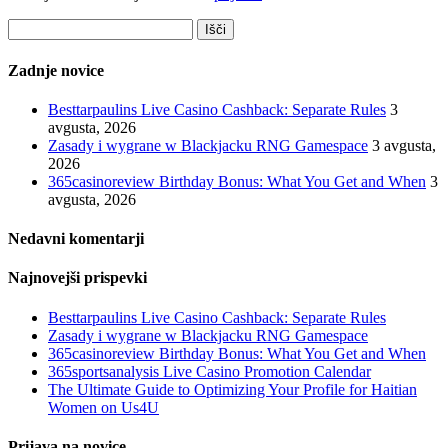
Išči:
Zadnje novice
Besttarpaulins Live Casino Cashback: Separate Rules
3
avgusta, 2026
Zasady i wygrane w Blackjacku RNG Gamespace
3 avgusta,
2026
365casinoreview Birthday Bonus: What You Get and When
3
avgusta, 2026
Nedavni komentarji
Najnovejši prispevki
Besttarpaulins Live Casino Cashback: Separate Rules
Zasady i wygrane w Blackjacku RNG Gamespace
365casinoreview Birthday Bonus: What You Get and When
365sportsanalysis Live Casino Promotion Calendar
The Ultimate Guide to Optimizing Your Profile for Haitian
Women on Us4U
Prijava na novice