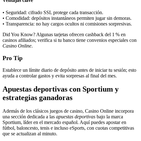
Ventajas clave
• Seguridad: cifrado SSL protege cada transacción.
• Comodidad: depósitos instantáneos permiten jugar sin demoras.
• Transparencia: no hay cargos ocultos ni comisiones sorpresivas.
Did You Know? Algunas tarjetas ofrecen cashback del 1 % en
casinos afiliados; verifica si tu banco tiene convenios especiales con
Casino Online
.
Pro Tip
Establece un límite diario de depósito antes de iniciar tu sesión; esto
ayuda a controlar gastos y evita sorpresas al final del mes.
Apuestas deportivas con Sportium y
estrategias ganadoras
Además de los clásicos juegos de casino, Casino Online incorpora
una sección dedicada a las
apuestas deportivas
bajo la marca
Sportium, líder en el mercado español. Aquí puedes apostar en
fútbol, baloncesto, tenis e incluso eSports, con cuotas competitivas
que se actualizan al minuto.