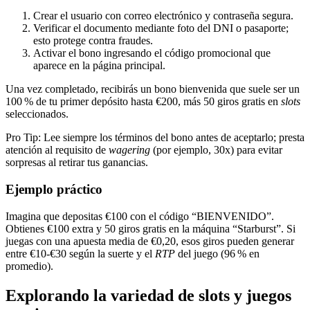
Crear el usuario con correo electrónico y contraseña segura.
Verificar el documento mediante foto del DNI o pasaporte;
esto protege contra fraudes.
Activar el bono ingresando el código promocional que
aparece en la página principal.
Una vez completado, recibirás un bono bienvenida que suele ser un
100 % de tu primer depósito hasta €200, más 50 giros gratis en
slots
seleccionados.
Pro Tip: Lee siempre los términos del bono antes de aceptarlo; presta
atención al requisito de
wagering
(por ejemplo, 30x) para evitar
sorpresas al retirar tus ganancias.
Ejemplo práctico
Imagina que depositas €100 con el código “BIENVENIDO”.
Obtienes €100 extra y 50 giros gratis en la máquina “Starburst”. Si
juegas con una apuesta media de €0,20, esos giros pueden generar
entre €10‑€30 según la suerte y el
RTP
del juego (96 % en
promedio).
Explorando la variedad de slots y juegos