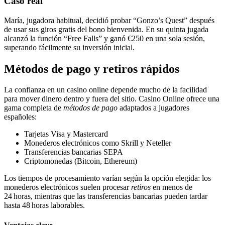
Caso real
María, jugadora habitual, decidió probar “Gonzo’s Quest” después
de usar sus giros gratis del bono bienvenida. En su quinta jugada
alcanzó la función “Free Falls” y ganó €250 en una sola sesión,
superando fácilmente su inversión inicial.
Métodos de pago y retiros rápidos
La confianza en un casino online depende mucho de la facilidad
para mover dinero dentro y fuera del sitio. Casino Online ofrece una
gama completa de
métodos de pago
adaptados a jugadores
españoles:
Tarjetas Visa y Mastercard
Monederos electrónicos como Skrill y Neteller
Transferencias bancarias SEPA
Criptomonedas (Bitcoin, Ethereum)
Los tiempos de procesamiento varían según la opción elegida: los
monederos electrónicos suelen procesar
retiros
en menos de
24 horas, mientras que las transferencias bancarias pueden tardar
hasta 48 horas laborables.