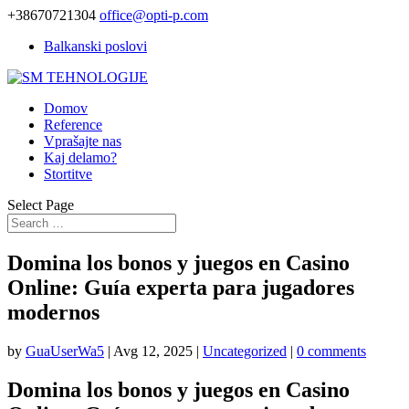
+38670721304
office@opti-p.com
Balkanski poslovi
Domov
Reference
Vprašajte nas
Kaj delamo?
Stortitve
Select Page
Domina los bonos y juegos en Casino
Online: Guía experta para jugadores
modernos
by
GuaUserWa5
|
Avg 12, 2025
|
Uncategorized
|
0 comments
Domina los bonos y juegos en Casino