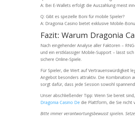
A: Bei E‑Wallets erfolgt die Auszahlung meist i
Q: Gibt es spezielle Boni für mobile Spieler?
A: Dragonia Casino bietet exklusive Mobile‑Bon
Fazit: Warum Dragonia Casi
Nach eingehender Analyse aller Faktoren – RNG‑
und ein erstklassiger Mobile‑Support – lässt sic
sichere Online‑Spiele.
Für Spieler, die Wert auf Vertrauenswürdigkeit le
Angebot besonders attraktiv. Die Kombination au
sorgt dafür, dass jede Session sowohl spannend a
Unser abschließender Tipp: Wenn Sie bereit sind, 
Dragonia Casino De
die Plattform, die Sie nicht 
Bitte immer verantwortungsbewusst spielen. Setzen