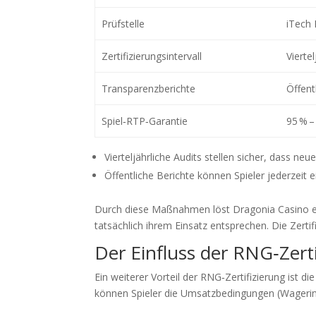
Prüfstelle
iTech 
Zertifizierungsintervall
Viertel
Transparenzberichte
Öffen
Spiel‑RTP‑Garantie
95 % –
Vierteljährliche Audits stellen sicher, dass neu
Öffentliche Berichte können Spieler jederzeit 
Durch diese Maßnahmen löst Dragonia Casino ein
tatsächlich ihrem Einsatz entsprechen. Die Zertif
Der Einfluss der RNG‑Zert
Ein weiterer Vorteil der RNG‑Zertifizierung ist d
können Spieler die Umsatzbedingungen (Wagering