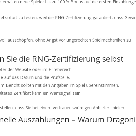
rhalten neue Spieler bis zu 100 % Bonus auf die ersten Einzahlunge
l sofort zu testen, weil die RNG‑Zertifizierung garantiert, dass Gewi
 voll ausschöpfen, ohne Angst vor ungerechten Spielmechaniken zu
n Sie die RNG‑Zertifizierung selbst
ter der Website oder im Hilfebereich.
ie auf das Datum und die Prüfstelle.
im Bericht sollten mit den Angaben im Spiel übereinstimmen.
tetes Zertifikat kann ein Warnsignal sein.
stellen, dass Sie bei einem vertrauenswürdigen Anbieter spielen.
hnelle Auszahlungen – Warum Dragon