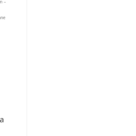
n –
nne
ia