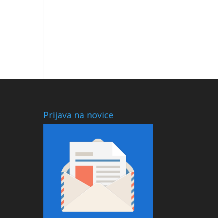
Prijava na novice