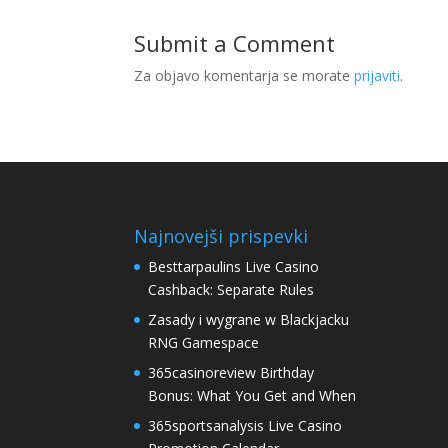
Submit a Comment
Za objavo komentarja se morate
prijaviti
.
Najnovejši prispevki
Besttarpaulins Live Casino
Cashback: Separate Rules
Zasady i wygrane w Blackjacku
RNG Gamespace
365casinoreview Birthday
Bonus: What You Get and When
365sportsanalysis Live Casino