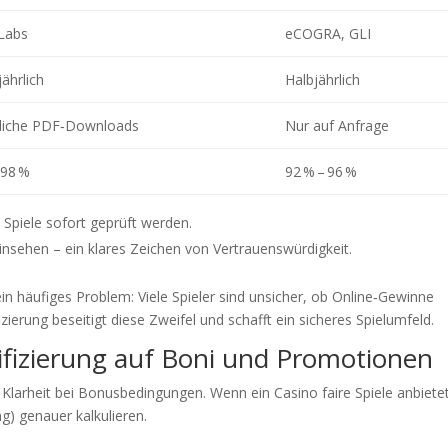
Labs
eCOGRA, GLI
jährlich
Halbjährlich
tliche PDF‑Downloads
Nur auf Anfrage
 98 %
92 % – 96 %
e Spiele sofort geprüft werden.
einsehen – ein klares Zeichen von Vertrauenswürdigkeit.
 häufiges Problem: Viele Spieler sind unsicher, ob Online‑Gewinne
izierung beseitigt diese Zweifel und schafft ein sicheres Spielumfeld.
ifizierung auf Boni und Promotionen
ie Klarheit bei Bonusbedingungen. Wenn ein Casino faire Spiele anbiete
) genauer kalkulieren.