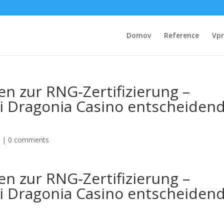
Domov
Reference
Vpr
en zur RNG‑Zertifizierung –
ei Dragonia Casino entscheiden
d
|
0 comments
en zur RNG‑Zertifizierung –
ei Dragonia Casino entscheiden