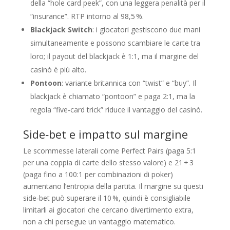
della “hole card peek”, con una leggera penalità per il
“insurance”. RTP intorno al 98,5 %.
Blackjack Switch
: i giocatori gestiscono due mani
simultaneamente e possono scambiare le carte tra
loro; il payout del blackjack è 1:1, ma il margine del
casinò è più alto.
Pontoon
: variante britannica con “twist” e “buy”. Il
blackjack è chiamato “pontoon” e paga 2:1, ma la
regola “five‑card trick” riduce il vantaggio del casinò.
Side‑bet e impatto sul margine
Le scommesse laterali come Perfect Pairs (paga 5:1
per una coppia di carte dello stesso valore) e 21 + 3
(paga fino a 100:1 per combinazioni di poker)
aumentano l’entropia della partita. Il margine su questi
side‑bet può superare il 10 %, quindi è consigliabile
limitarli ai giocatori che cercano divertimento extra,
non a chi persegue un vantaggio matematico.