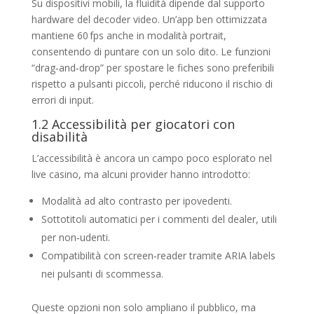
Su dispositivi mobili, la fluidità dipende dal supporto
hardware del decoder video. Un’app ben ottimizzata
mantiene 60 fps anche in modalità portrait,
consentendo di puntare con un solo dito. Le funzioni
“drag‑and‑drop” per spostare le fiches sono preferibili
rispetto a pulsanti piccoli, perché riducono il rischio di
errori di input.
1.2 Accessibilità per giocatori con
disabilità
L’accessibilità è ancora un campo poco esplorato nel
live casino, ma alcuni provider hanno introdotto:
Modalità ad alto contrasto per ipovedenti.
Sottotitoli automatici per i commenti del dealer, utili
per non‑udenti.
Compatibilità con screen‑reader tramite ARIA labels
nei pulsanti di scommessa.
Queste opzioni non solo ampliano il pubblico, ma