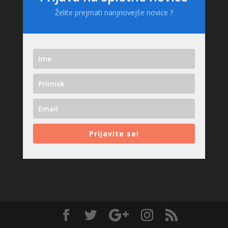
Želite prejmati nanjnovejše novice ?
Prijavite se!