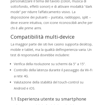
personalizzare il tema del tavolo (colori, musica di
sottofondo, effetti sonori) e di attivare modalità “dark
mode” per ridurre l’affaticamento visivo. La
disposizione dei pulsanti – puntata, raddoppio, split –
deve essere intuitiva, con icone riconoscibili anche per
chi è alle prime armi.
Compatibilità multi‑device
La maggior parte dei siti live casino supporta desktop,
mobile e tablet, ma la qualità dell’esperienza varia. Un
test di responsività dovrebbe includere:
Verifica della risoluzione su schermi da 5” a 15”.
Controllo della latenza durante il passaggio da Wi‑Fi
a rete 4G.
Valutazione della stabilità del touch‑control su
Android e iOS.
1.1 Esperienza utente su smartphone