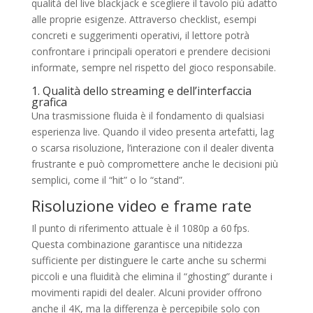
qualità del live blackjack e scegliere il tavolo più adatto
alle proprie esigenze. Attraverso checklist, esempi
concreti e suggerimenti operativi, il lettore potrà
confrontare i principali operatori e prendere decisioni
informate, sempre nel rispetto del gioco responsabile.
1. Qualità dello streaming e dell’interfaccia
grafica
Una trasmissione fluida è il fondamento di qualsiasi
esperienza live. Quando il video presenta artefatti, lag
o scarsa risoluzione, l’interazione con il dealer diventa
frustrante e può compromettere anche le decisioni più
semplici, come il “hit” o lo “stand”.
Risoluzione video e frame rate
Il punto di riferimento attuale è il 1080p a 60 fps.
Questa combinazione garantisce una nitidezza
sufficiente per distinguere le carte anche su schermi
piccoli e una fluidità che elimina il “ghosting” durante i
movimenti rapidi del dealer. Alcuni provider offrono
anche il 4K, ma la differenza è percepibile solo con