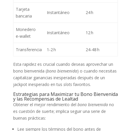
Tarjeta
Instantáneo
24 h
bancaria
Monedero
Instantáneo
12 h
e‑wallet
Transferencia
1‑2 h
24‑48 h
Esta rapidez es crucial cuando deseas aprovechar un
bono bienvenida (
bono bienvenida
) o cuando necesitas
capitalizar ganancias inesperadas después de un
jackpot inesperado en tus
slots
favoritos.
Estrategias para Maximizar tu Bono Bienvenida
y las Recompensas de Lealtad
Obtener el mejor rendimiento del
bono bienvenida
no
es cuestión de suerte; implica seguir una serie de
buenas prácticas:
Lee siempre los términos del bono antes de