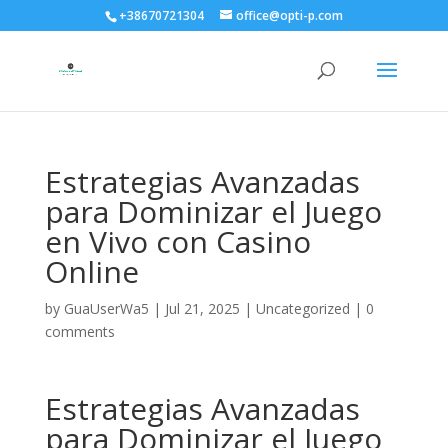
+38670721304
office@opti-p.com
Estrategias Avanzadas
para Dominizar el Juego
en Vivo con Casino
Online
by
GuaUserWa5
|
Jul 21, 2025
|
Uncategorized
|
0
comments
Estrategias Avanzadas
para Dominizar el Juego