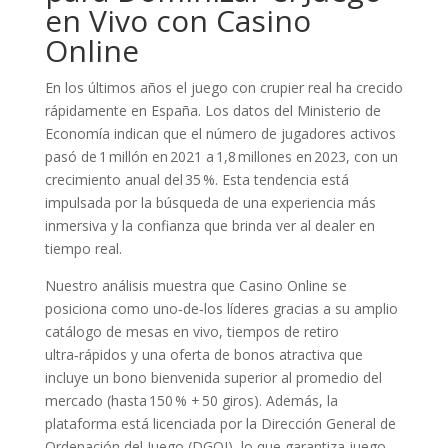
en Vivo con Casino
Online
En los últimos años el juego con crupier real ha crecido
rápidamente en España. Los datos del Ministerio de
Economía indican que el número de jugadores activos
pasó de 1 millón en 2021 a 1,8 millones en 2023, con un
crecimiento anual del 35 %. Esta tendencia está
impulsada por la búsqueda de una experiencia más
inmersiva y la confianza que brinda ver al dealer en
tiempo real.
Nuestro análisis muestra que Casino Online se
posiciona como uno‑de‑los líderes gracias a su amplio
catálogo de mesas en vivo, tiempos de retiro
ultra‑rápidos y una oferta de bonos atractiva que
incluye un bono bienvenida superior al promedio del
mercado (hasta 150 % + 50 giros). Además, la
plataforma está licenciada por la Dirección General de
Ordenación del Juego (DGOJ), lo que garantiza juego