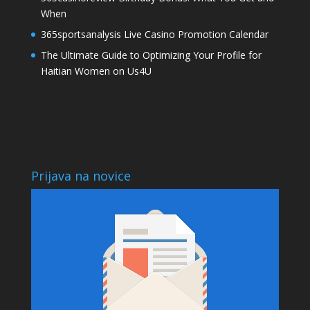
When
365sportsanalysis Live Casino Promotion Calendar
The Ultimate Guide to Optimizing Your Profile for
Haitian Women on Us4U
Prijava na novice