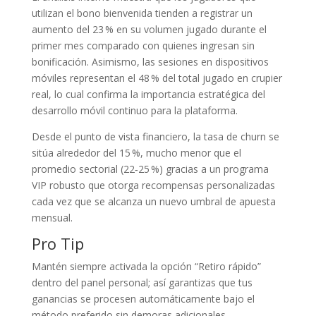
utilizan el bono bienvenida tienden a registrar un
aumento del 23 % en su volumen jugado durante el
primer mes comparado con quienes ingresan sin
bonificación. Asimismo, las sesiones en dispositivos
móviles representan el 48 % del total jugado en crupier
real, lo cual confirma la importancia estratégica del
desarrollo móvil continuo para la plataforma.
Desde el punto de vista financiero, la tasa de churn se
sitúa alrededor del 15 %, mucho menor que el
promedio sectorial (22‑25 %) gracias a un programa
VIP robusto que otorga recompensas personalizadas
cada vez que se alcanza un nuevo umbral de apuesta
mensual.
Pro Tip
Mantén siempre activada la opción “Retiro rápido”
dentro del panel personal; así garantizas que tus
ganancias se procesen automáticamente bajo el
método preferido sin demoras adicionales.