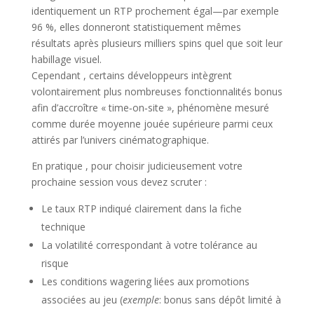
identiquement un RTP proche­ment égal—par exemple
96 %, elles donneront statistiquement mêmes
résultats après plusieurs milliers spins quel que soit leur
habillage visuel.
Cependant , certains développeurs intègrent
volontairement plus nombreuses fonctionnalités bonus
afin d’accroître « time‑on‑site », phénomène mesuré
comme durée moyenne jouée supérieure parmi ceux
attirés par l’univers cinématographique.
En pratique , pour choisir judicieusement votre
prochaine session vous devez scruter :
Le taux RTP indiqué clairement dans la fiche
technique
La volatilité correspondant à votre tolérance au
risque
Les conditions wagering liées aux promotions
associées au jeu (
exemple
: bonus sans dépôt limité à