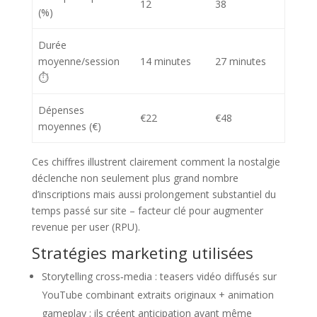
12
38
(%)
Durée
moyenne/session
14 minutes
27 minutes
⏱︎
Dépenses
€22
€48
moyennes (€)
Ces chiffres illustrent clairement comment la nostalgie
déclenche non seulement plus grand nombre
d’inscriptions mais aussi prolongement substantiel du
temps passé sur site – facteur clé pour augmenter
revenue per user (RPU).
Stratégies marketing utilisées
Storytelling cross‑media : teasers vidéo diffusés sur
YouTube combinant extraits originaux + animation
gameplay ; ils créent anticipation avant même