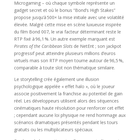
Microgaming – où chaque symbole représente un
gadget secret et où le bonus “Bond’s High Stakes”
propose jusqu’à 500× la mise initiale avec une volatilité
élevée. Malgré cette mise en scène luxueuse inspirée
du film Bond 007, le vrai facteur déterminant reste le
RTP fixé à 96,1 %. Un autre exemple marquant est
Pirates of the Caribbean Slots
de NetEnt ; son jackpot
progressif peut atteindre plusieurs millions d’euros
virtuels mais son RTP moyen tourne autour de 96,5 %,
comparable à toute slot non thématique similaire.​
Le storytelling crée également une illusion
psychologique appelée « effet halo », où le joueur
associe positivement la franchise au potentiel de gain
réel. Les développeurs utilisent alors des séquences
cinématiques haute résolution pour renforcer cet effet
; cependant aucune loi physique ne rend hommage aux
scénarios dramatiques présentés pendant les tours
gratuits ou les multiplicateurs spéciaux.​