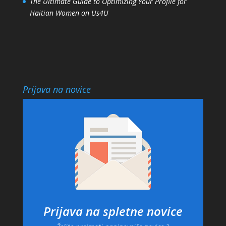
The Ultimate Guide to Optimizing Your Profile for
Haitian Women on Us4U
Prijava na novice
Prijava na spletne novice