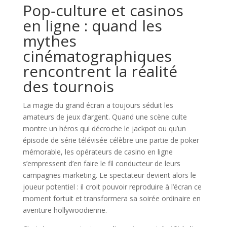
Pop‑culture et casinos
en ligne : quand les
mythes
cinématographiques
rencontrent la réalité
des tournois
La magie du grand écran a toujours séduit les
amateurs de jeux d’argent. Quand une scène culte
montre un héros qui décroche le jackpot ou qu’un
épisode de série télévisée célèbre une partie de poker
mémorable, les opérateurs de casino en ligne
s’empressent d’en faire le fil conducteur de leurs
campagnes marketing. Le spectateur devient alors le
joueur potentiel : il croit pouvoir reproduire à l’écran ce
moment fortuit et transformera sa soirée ordinaire en
aventure hollywoodienne.