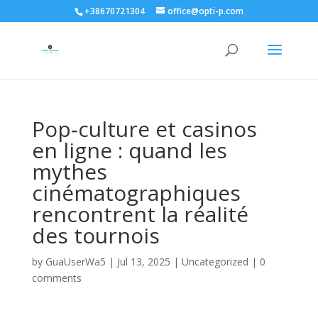
+38670721304
office@opti-p.com
Pop‑culture et casinos
en ligne : quand les
mythes
cinématographiques
rencontrent la réalité
des tournois
by
GuaUserWa5
|
Jul 13, 2025
|
Uncategorized
|
0
comments