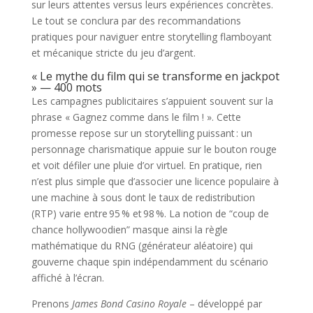
sur leurs attentes versus leurs expériences concrètes.
Le tout se conclura par des recommandations
pratiques pour naviguer entre storytelling flamboyant
et mécanique stricte du jeu d’argent.
« Le mythe du film qui se transforme en jackpot
» — 400 mots
Les campagnes publicitaires s’appuient souvent sur la
phrase « Gagnez comme dans le film ! ». Cette
promesse repose sur un storytelling puissant : un
personnage charismatique appuie sur le bouton rouge
et voit défiler une pluie d’or virtuel. En pratique, rien
n’est plus simple que d’associer une licence populaire à
une machine à sous dont le taux de redistribution
(RTP) varie entre 95 % et 98 %. La notion de “coup de
chance hollywoodien” masque ainsi la règle
mathématique du RNG (générateur aléatoire) qui
gouverne chaque spin indépendamment du scénario
affiché à l’écran.
Prenons
James Bond Casino Royale
– développé par