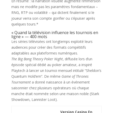
En résumé : la narration visuelle augmente l’immersion
mais ne modifie pas les paramètres fondamentaux –
RNG, RTP ou volatilité – qui dictent finalement si le
joueur verra son compte gonfler ou s’épuiser après
quelques tours.*
« Quand la télévision influence les tournois en
ligne » — 400 mots
Les séries télévisées ont longtemps exploité leurs
audiences pour créer des formats compétitifs
adaptables aux plateformes numériques.
The Big Bang Theory Poker Night
, diffusée lors d’un
épisode spécial dédié au poker amateur, a inspiré
Playtech à lancer un tournoi mensuel intitulé “Sheldon’s
Quantum Hold’em”. De même
Game of Thrones
Tournament
a donné naissance à un événement
saisonnier chez plusieurs opérateurs où chaque
manche était nommée selon une maison noble (Stark
Showdown, Lannister Loot).
Version Casino En