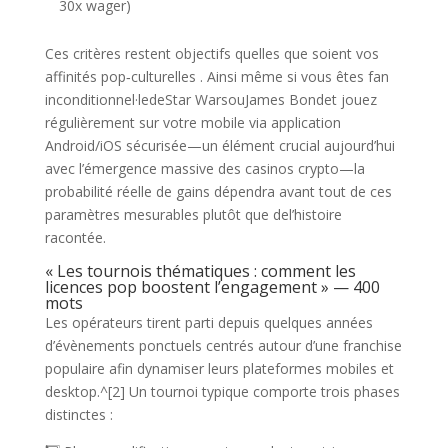
30x wager)
Ces critères restent objectifs quelles que soient vos
affinités pop‑culturelles . Ainsi même si vous êtes fan
inconditionnel·le​de​Star Wars​ou​James Bond​et jouez
régulièrement sur votre mobile via application
Android/iOS sécurisée—un élément crucial aujourd’hui
avec l’émergence massive des casinos crypto—la
probabilité réelle de gains dépendra avant tout de ces
paramètres mesurables plutôt que del’histoire
racontée.
« Les tournois thématiques : comment les
licences pop boostent l’engagement » — 400
mots
Les opérateurs tirent parti depuis quelques années
d’évènements ponctuels centrés autour d’une franchise
populaire afin dynamiser leurs plateformes mobiles et
desktop.^[2] Un tournoi typique comporte trois phases
distinctes :