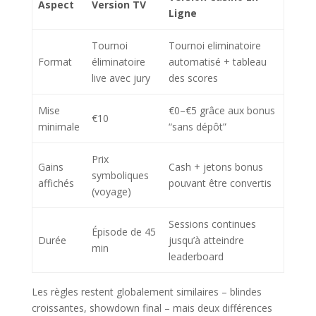
Aspect
Version TV
Ligne
Tournoi
Tournoi eliminatoire
Format
éliminatoire
automatisé + tableau
live avec jury
des scores
Mise
€0–€5 grâce aux bonus
€10
minimale
“sans dépôt”
Prix
Gains
Cash + jetons bonus
symboliques
affichés
pouvant être convertis
(voyage)
Sessions continues
Épisode de 45
Durée
jusqu’à atteindre
min
leaderboard
Les règles restent globalement similaires – blindes
croissantes, showdown final – mais deux différences