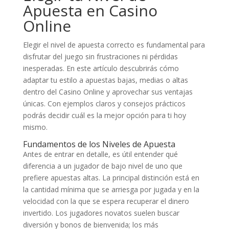
Apuesta en Casino
Online
Elegir el nivel de apuesta correcto es fundamental para
disfrutar del juego sin frustraciones ni pérdidas
inesperadas. En este artículo descubrirás cómo
adaptar tu estilo a apuestas bajas, medias o altas
dentro del Casino Online y aprovechar sus ventajas
únicas. Con ejemplos claros y consejos prácticos
podrás decidir cuál es la mejor opción para ti hoy
mismo.
Fundamentos de los Niveles de Apuesta
Antes de entrar en detalle, es útil entender qué
diferencia a un jugador de bajo nivel de uno que
prefiere apuestas altas. La principal distinción está en
la cantidad mínima que se arriesga por jugada y en la
velocidad con la que se espera recuperar el dinero
invertido. Los jugadores novatos suelen buscar
diversión y bonos de bienvenida; los más