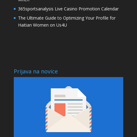
365sportsanalysis Live Casino Promotion Calendar
The Ultimate Guide to Optimizing Your Profile for
Haitian Women on Us4U
Prijava na novice