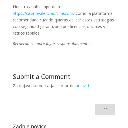
Nuestro análisis apunta a
https://casinovalenciaonline.com/
como la plataforma
recomendada cuando quieras aplicar estas estrategias
con seguridad garantizada por licencias oficiales y
retiros rápidos.
Recuerda siempre jugar responsablemente.
Submit a Comment
Za objavo komentarja se morate
prijaviti
.
Zadnje novice