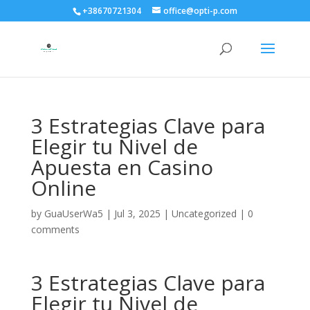
+38670721304
office@opti-p.com
3 Estrategias Clave para
Elegir tu Nivel de
Apuesta en Casino
Online
by
GuaUserWa5
|
Jul 3, 2025
|
Uncategorized
|
0
comments
3 Estrategias Clave para
Elegir tu Nivel de