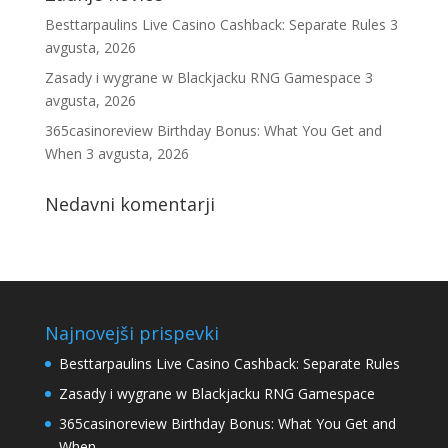
Besttarpaulins Live Casino Cashback: Separate Rules
3
avgusta, 2026
Zasady i wygrane w Blackjacku RNG Gamespace
3
avgusta, 2026
365casinoreview Birthday Bonus: What You Get and
When
3 avgusta, 2026
Nedavni komentarji
Najnovejši prispevki
Besttarpaulins Live Casino Cashback: Separate Rules
Zasady i wygrane w Blackjacku RNG Gamespace
365casinoreview Birthday Bonus: What You Get and
When