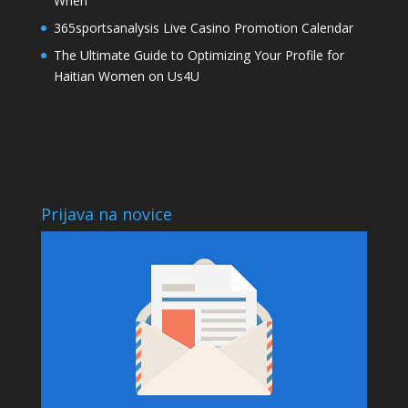
When
365sportsanalysis Live Casino Promotion Calendar
The Ultimate Guide to Optimizing Your Profile for
Haitian Women on Us4U
Prijava na novice