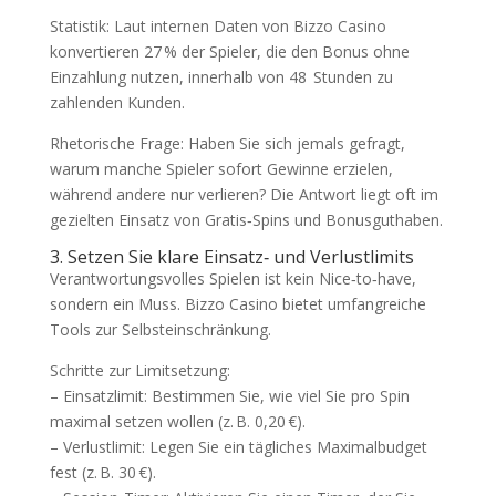
Statistik: Laut internen Daten von Bizzo Casino
konvertieren 27 % der Spieler, die den Bonus ohne
Einzahlung nutzen, innerhalb von 48 Stunden zu
zahlenden Kunden.
Rhetorische Frage: Haben Sie sich jemals gefragt,
warum manche Spieler sofort Gewinne erzielen,
während andere nur verlieren? Die Antwort liegt oft im
gezielten Einsatz von Gratis‑Spins und Bonusguthaben.
3. Setzen Sie klare Einsatz‑ und Verlustlimits
Verantwortungsvolles Spielen ist kein Nice‑to‑have,
sondern ein Muss. Bizzo Casino bietet umfangreiche
Tools zur Selbsteinschränkung.
Schritte zur Limitsetzung:
– Einsatzlimit: Bestimmen Sie, wie viel Sie pro Spin
maximal setzen wollen (z. B. 0,20 €).
– Verlustlimit: Legen Sie ein tägliches Maximalbudget
fest (z. B. 30 €).