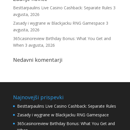
Besttarpaulins Live Casino Cashback: Separate Rules
3
avgusta, 2026
Zasady i wygrane w Blackjacku RNG Gamespace
3
avgusta, 2026
365casinoreview Birthday Bonus: What You Get and
When
3 avgusta, 2026
Nedavni komentarji
Najnovejši prispevki
Besttarpaulins Live Casino Cashback: Separate Rules
Zasady i wygrane w Blackjacku RNG Gamespace
365casinoreview Birthday Bonus: What You Get and